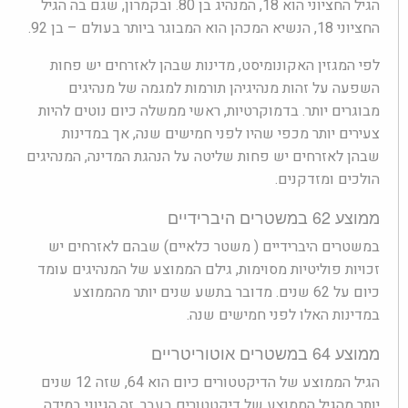
הגיל החציוני הוא 18, המנהיג בן 80. ובקמרון, שגם בה הגיל
החציוני 18, הנשיא המכהן הוא המבוגר ביותר בעולם – בן 92.
לפי המגזין האקונומיסט, מדינות שבהן לאזרחים יש פחות
השפעה על זהות מנהיגיהן תורמות למגמה של מנהיגים
מבוגרים יותר. בדמוקרטיות, ראשי ממשלה כיום נוטים להיות
צעירים יותר מכפי שהיו לפני חמישים שנה, אך במדינות
שבהן לאזרחים יש פחות שליטה על הנהגת המדינה, המנהיגים
הולכים ומזדקנים.
ממוצע 62 במשטרים היברידיים
במשטרים היברידיים ( משטר כלאיים) שבהם לאזרחים יש
זכויות פוליטיות מסוימות, גילם הממוצע של המנהיגים עומד
כיום על 62 שנים. מדובר בתשע שנים יותר מהממוצע
במדינות האלו לפני חמישים שנה.
ממוצע 64 במשטרים אוטוריטריים
הגיל הממוצע של הדיקטטורים כיום הוא 64, שזה 12 שנים
יותר מהגיל הממוצע של דיקטטורים בעבר. זה הגיוני במידה