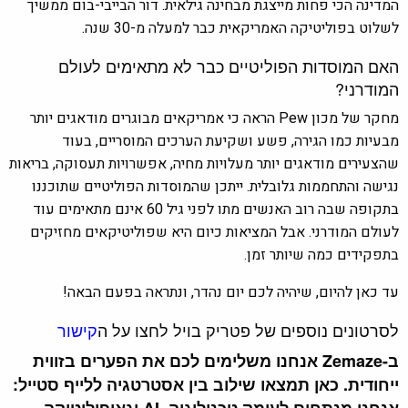
המדינה הכי פחות מייצגת מבחינה גילאית. דור הבייבי-בום ממשיך
לשלוט בפוליטיקה האמריקאית כבר למעלה מ-30 שנה.
האם המוסדות הפוליטיים כבר לא מתאימים לעולם
המודרני?
מחקר של מכון Pew הראה כי אמריקאים מבוגרים מודאגים יותר
מבעיות כמו הגירה, פשע ושקיעת הערכים המוסריים, בעוד
שהצעירים מודאגים יותר מעלויות מחיה, אפשרויות תעסוקה, בריאות
נגישה והתחממות גלובלית. ייתכן שהמוסדות הפוליטיים שתוכננו
בתקופה שבה רוב האנשים מתו לפני גיל 60 אינם מתאימים עוד
לעולם המודרני. אבל המציאות כיום היא שפוליטיקאים מחזיקים
בתפקידים כמה שיותר זמן.
עד כאן להיום, שיהיה לכם יום נהדר, ונתראה בפעם הבאה!
לסרטונים נוספים של פטריק בויל לחצו על ה
קישור
ב-Zemaze אנחנו משלימים לכם את הפערים בזווית
ייחודית. כאן תמצאו שילוב בין אסטרטגיה ללייף סטייל:
אנחנו מנתחים לעומק טכנולוגיה, AI וגאופוליטיקה,