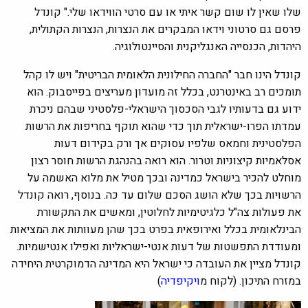
שלו שאין לו שום קשר איתי או עם סרטי הווידאו שלי." קונדל
פרסם גם סרטוני וידאו המבקרים את הנצרות, הנצרות הקתולית,
היהדות, הכנסייה האנגליקנית והסיינטולוגיה.
קונדל הינו חבר "החברה החילונית הלאומית הבריטית" ויש לו קהל
תומכים רב באינטרנט, בכלל זה מועדון מעריצים בפייסבוק. הוא
ידוע גם בדעותיו לגבי הסכסוך הישראלי-פלסטיני שבהם ניכרת
עמדתו הפרו-ישראלית תוך כדי שהוא תוקף בחריפות את הרשות
הפלסטינית וחמאס שלפיו עסוקים אך ורק בקידום דעות
אסלאמיות קיצוניות וטרור. הוא רואה בהנהגת הרשות חוסר רצון
מוחלט להכיר בישראל כמדינה ובכך מטיל את מלוא האשמה על
הרשויות בכך שלא הושג הסכם שלום עד כה. בנוסף, רואה קונדל
את פעולות צה"ל כלגיטימיות לחלוטין, ומאשים את התקשורת
הבינלאומית בכלל ואירופאית בפרט בכך שהן מעוותות את המציאות
ומעודדת התפשטות של דעות אנטי-ישראליות ואפילו אנטישמיות.
קונדל מציין את העובדה כי ישראל היא המדינה הדמוקרטית היחידה
במזרח התיכון. (לקוח מ
ויקיפדיה
)