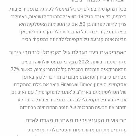
בכל דמוקרטיה בעולם יש גיל מינימלי לכהונה בתפקיד ציבורי.
בצרפת, כל אזרח מגיל 18 רשאי להתמודד לנשיאות, באיטליה
צריך להיות לפחות בן 50, אם כי הנשיאות האיטלקית היא
בעיקר תפקיד ייצוגי. כל המגבלות הללו הן מינימליות, אף
מדינה אינה קובעת גיל מקסימלי לכהונה בתפקיד בכיר.
האמריקאים בעד הגבלת גיל מקסימלי לנבחרי ציבור
סקר שנערך בשנת 2023 מצא כי כמעט שלושה רבעים
מהאמריקאים תומכים בהגבלת גיל לנבחרי ציבור, כאשר 77%
סבורים כי ביידן וטראמפ מבוגרים מדי כדי לכהן באופן
אפקטיבי. העיתון Financial Times תיאר את גילם המתקדם
של הפוליטיקאים בארה"ב כ"אתגר לדמוקרטיה". עם זאת, גם
אם ייקבע גיל מקסימלי לכהונה בתפקיד ציבורי, הדבר לא
יפתור את הבעיה המרכזית של חוסר התחרותיות בבחירות.
הביצועים הקוגניטיביים משתנים מאדם לאדם
מחקרים מתחום מדעי המוח והפסיכולוגיה מראים כי