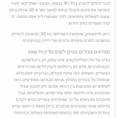
לגבי יכולתו להנהיג בגיל 81. בנוסף, הציבור האמריקאי נחרד
כשראה את מיטש מקונל קופא למשך יותר מ-30 שניות בזמן
שענה לשאלות עיתונאים, לפני שאנשיו ליוו אותו החוצה. זה
קרה פעמיים בתוך חודש.
דיאן פיינשטיין, שנפטרה כשהייתה בת 90, המשיכה להחזיק
במשרתה למרות סימנים ברורים של ירידה קוגניטיבית.
מנהיגים צעירים נוטים לקדם מדיניות שונה
הדיון על גיל הפוליטיקאים אינו עוסק רק ביכולותיהם
הקוגניטיביות, אלא גם ביכולתם להבין ולייצג את הדורות
הצעירים. נושאים כמו שינויי אקלים, הברקזיט והמגבלות
שהוטלו על צעירים במהלך מגפת הקורונה ממחישים כיצד
לעיתים יש התנגשות בין דורות. אמנם ניתן לטעון שגיל
המנהיגים אינו רלוונטי, אלא עמדותיהם הפוליטיות, אבל
מחקרים מצביעים על כך שמנהיגים צעירים נוטים לקדם
מדיניות שונה ממנהיגים מבוגרים. ביפן נמצא כי ראשי ערים
צעירים משקיעים יותר ברווחת משפחות צעירות, ובגרמניה