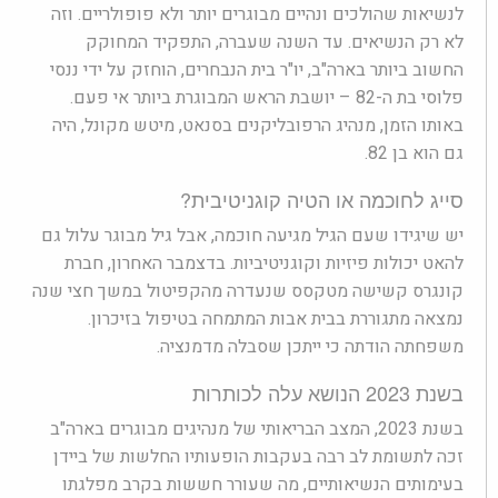
לנשיאות שהולכים ונהיים מבוגרים יותר ולא פופולריים. וזה
לא רק הנשיאים. עד השנה שעברה, התפקיד המחוקק
החשוב ביותר בארה"ב, יו"ר בית הנבחרים, הוחזק על ידי ננסי
פלוסי בת ה-82 – יושבת הראש המבוגרת ביותר אי פעם.
באותו הזמן, מנהיג הרפובליקנים בסנאט, מיטש מקונל, היה
גם הוא בן 82.
סייג לחוכמה או הטיה קוגניטיבית?
יש שיגידו שעם הגיל מגיעה חוכמה, אבל גיל מבוגר עלול גם
להאט יכולות פיזיות וקוגניטיביות. בדצמבר האחרון, חברת
קונגרס קשישה מטקסס שנעדרה מהקפיטול במשך חצי שנה
נמצאה מתגוררת בבית אבות המתמחה בטיפול בזיכרון.
משפחתה הודתה כי ייתכן שסבלה מדמנציה.
בשנת 2023 הנושא עלה לכותרות
בשנת 2023, המצב הבריאותי של מנהיגים מבוגרים בארה"ב
זכה לתשומת לב רבה בעקבות הופעותיו החלשות של ביידן
בעימותים הנשיאותיים, מה שעורר חששות בקרב מפלגתו