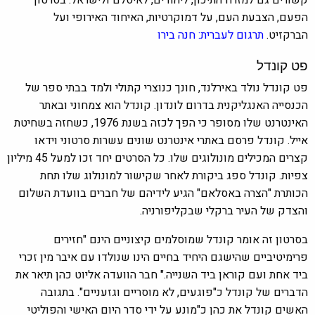
קשורים גם למזרח התיכון, ליהודים, לאיסלם ולישראל. בסרטון
הפעם, הצבעת העם, על דמוקרטיות, האיחוד האירופי ועל
הברקזיט.
תרגום לעברית:
חנה בירו
פט קונדל
פט קונדל נולד באירלנד, חונך כנוצרי קתולי ולמד בבתי ספר של
הכנסייה האנגליקנית בדרום לונדון. קונדל הוא צמחוני ובאתר
האינטרנט שלו מסופר כי הפך לכזה בשנת 1976, כשחזה בשחיטת
אייל. קונדל פרסם באתרי אינטרנט שונים עשרות סרטוני וידאו
קצרים המכילים מונולוגים שלו. כל הסרטים יחד זכו למעל 45 מיליון
צפיות. קונדל ספג ביקורת לאחר שקישור למונולוג שלו תחת
הכותרת "הצרה באסלאם" הגיע לידיהם של חברים בוועדת השלום
והצדק של העיר ברקלי שבקליפורניה.
בסרטון זה אומר קונדל שמוסלמים קיצוניים הינם "חזירים
פרימיטיביים שהישגם היחיד בחיים הינו שנולדו עם איבר מין זכרי
ביד אחת ועם קוראן ביד השנייה." חבר הוועדה אליוט כהן תיאר את
הדברים של קונדל כ"פוגעים, לא מוסריים וגזעניים". בתגובה
האשים קונדל את כהן כ"מונע על ידי סדר היום האישי והפוליטי