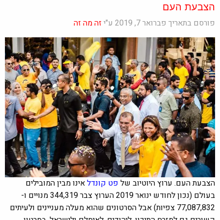
הצבעת העם
פורסם בתאריך פברואר 7, 2019 ע"י
זה מה זה
הצבעת העם. ערוץ היוטיוב של
פט קונדל
אינו מבין המובילים
בעולם (נכון לחודש ינואר 2019 הערוץ צבר 344,319 מנויים ו-
77,087,832 צפיות) אבל הסרטונים שהוא מעלה מעניינים ולעיתים