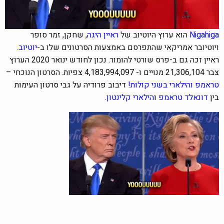
Nigahiga
הוא ערוץ היוטיוב של
ראיין היגה
, שחקן, זמר סופר
ויוטיובר אמריקאי שהתפרסם באמצעות הסרטונים שלו ב-
יוטיוב.
ראיין זכה גם ב-פרס שורטי להומור. נכון לחודש ינואר 2020 הערוץ
צבר 21,306,104 מנויים ו-
4,183,994,097
צפיות. ה
סרטון הנוכחי –
טראמפ והילארי בשני קולות!
דיבוב פרודיה על גבי סרטון העימות
בין
דונאלד טראמפ
ו
הילארי קלינטון
.