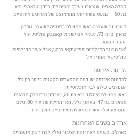
קמלה האריס, שנראית צעירה יחסית ליד ביידן וטראמפ, היא
בת 60 – כמעט עשור יותר מהממוצע של מנהיגים אירופיים.
כשבשנה שעברה ראש ממשלת בריטניה לשעבר, גורדון
בראון, בן ה-73, נשאל אם ישקול קאמבק פוליטי, הוא
התבדח ואמר:
"אני מבוגר מדי להיות פוליטיקאי בריטי, אבל צעיר מדי להיות
פוליטיקאי אמריקאי."
מדינות אירופה
למדינות אירופה יש כמה מהפערים הקטנים ביותר בין גיל
המנהיגים שלהן לבין אוכלוסייתן.
ראש ממשלת איסלנד היא בת 36, בצרפת ובדנמרק מכהנים
מנהיגים בני 47. באופן כללי, מאז תחילת שנות ה-80, גילם
הממוצע של ראשי הממשלה האירופיים הולך ויורד.
ארה"ב בשנים האחרונות
בארה"ב, בשנים האחרונות הציבור נאלץ לבחור בין מועמדים