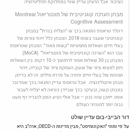
הציבור. אבל הרעיון עדיין שנוי במחלוקת ופוליטיזציה.
מבחן הערכה קוגניטיבית של מונטריאול
Montreal
Cognitive Assessment
דונלד טראמפ התגאה בכך ש-"הצליח בגדול" במבחן
קוגניטיבי שעבר בשנת 2018. המבחן כלל זיהוי צורות של
בעלי חיים ושאלות מתמטיות "קשות מאוד". המבחן שטראמפ
עבר הוא "הערכה קוגניטיבית של מונטריאול" (MoCA).
המבחן בן 30 שאלות אמור להימשך כ-10 דקות. בין השאלות
ניתן למצוא ציור של שעון, העתקת ציור של קובייה, זיהוי
תמונות של בעלי חיים וחזרה על סדרת מילים. זה לא בדיוק
מבחן אינטליגנציה. אבל טראמפ עדיין התגאה בכך שמדובר
במבחן קשה, ובעיקר בכך שביידן כנראה לא יצליח לעבור
אותו. ייתכן שזה נכון – אבל אולי הגיע הזמן להגדיר רף מעט
גבוה יותר למנהיגי העולם.
דור הבייבי-בום עדיין שולט
על פי נתוני "האקונומיסט", מבין מדינות ה-OECD, ארה"ב היא