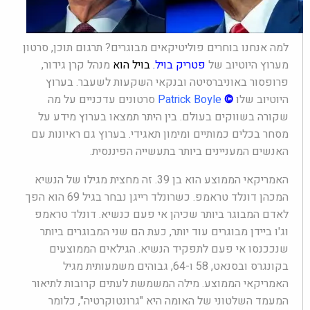
למה אנחנו בוחרים פוליטיקאים מבוגרים? תרגום תוכן, סרטון
מערוץ היוטיוב של
פטריק בויל
.
בויל הוא
מנהל קרן גידור,
פרופסור באוניברסיטה ובנקאי השקעות לשעבר. בערוץ
היוטיוב שלו
©
Patrick Boyle
סרטונים עדכניים על מה
שקורה בשווקים בעולם. בין היתר תמצאו בערוץ מידע על
מסחר בכלים כמותיים ומימון תאגידי. בערוץ גם ראיונות עם
האנשים המעניינים ביותר בתעשייה הפיננסית.
האמריקאי הממוצע הוא בן 39. זה מחצית מגילו של הנשיא
המכהן דונלד טראמפ. כשרונלד רייגן נבחר בגיל 69 הוא הפך
לאדם המבוגר ביותר שכיהן אי פעם כנשיא. דונלד טראמפ
וג'ו ביידן מבוגרים עוד יותר, כעת הם שני המבוגרים ביותר
שנככנסו אי פעם לתפקיד הנשיא. הגילאים הממוצעים
בקונגרס ובסנאט, 58 ו-64, גבוהים משמעותית מגיל
האמריקאי הממוצע. מילה המשמשת לעתים קרובות לתיאור
המעמד השלטוני של האומה היא "גרונטוקרטיה", כלומר