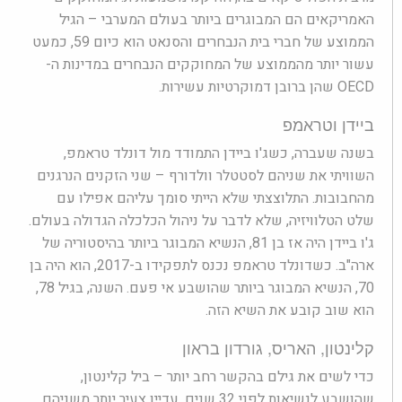
האמריקאים הם המבוגרים ביותר בעולם המערבי – הגיל
הממוצע של חברי בית הנבחרים והסנאט הוא כיום 59, כמעט
עשור יותר מהממוצע של המחוקקים הנבחרים במדינות ה-
OECD שהן ברובן דמוקרטיות עשירות.
ביידן וטראמפ
בשנה שעברה, כשג'ו ביידן התמודד מול דונלד טראמפ,
השוויתי את שניהם לסטטלר וולדורף – שני הזקנים הנרגנים
מהחבובות. התלוצצתי שלא הייתי סומך עליהם אפילו עם
שלט הטלוויזיה, שלא לדבר על ניהול הכלכלה הגדולה בעולם.
ג'ו ביידן היה אז בן 81, הנשיא המבוגר ביותר בהיסטוריה של
ארה"ב. כשדונלד טראמפ נכנס לתפקידו ב-2017, הוא היה בן
70, הנשיא המבוגר ביותר שהושבע אי פעם. השנה, בגיל 78,
הוא שוב קובע את השיא הזה.
קלינטון, האריס, גורדון בראון
כדי לשים את גילם בהקשר רחב יותר – ביל קלינטון,
שהושבע לנשיאות לפני 32 שנים, עדיין צעיר יותר משניהם.