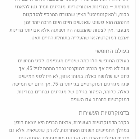
מסוימת – במדינות אוטוריטריות, מנהיגים תמיד נטו להיאחז
בכוח, ו"האקונומיסט" מציין שהגורם המרכזי להזדקנות
ההנהגה הוא פשוט שאנשים חיים היום הרבה יותר זמן
מבעבר. אין לצפות שהמגמה הזו תשתנה אלא אם יותר מדינות
יאמצו דמוקרטיה או שהעלייה בתוחלת החיים תאט.
בעולם החופשי
בעולם החופשי חלו כמה שינויים מעניינים. לפני חמישים
שנה לא היה אף מנהיג דמוקרטי נבחר מתחת לגיל 45, אך
כיום יש שלושה כאלה. באותו אופן, לא היו לפני חמישים
שנה מנהיגים דמוקרטיים בני יותר מ-75, אך היום יש חמישה
כאלה. כלומר, הפיזור בגילם של מנהיגים נבחרים במדינות
דמוקרטיות התרחב עם השנים.
בדמוקרטיות העשירות
בקרב הדמוקרטיות העשירות, ארצות הברית היא יוצאת דופן.
במהלך החמישים השנים האחרונות, לא רק שנשיאיה, אלא גם
מרבית הפוליטיקאים בה, הזדקנו משמעותית. המחוקקים