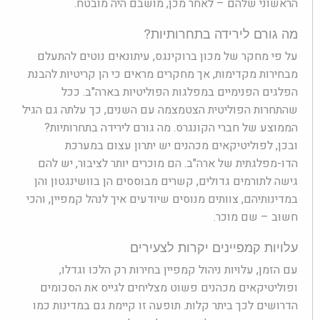
הראשוני שלהם – לאחר מכן, מושבם היה מובטח.
מה גורם לירידה בתחרותיות?
על פי מחקר של מכון ברוקינגס, עיתונאים נוטים להתעלם
מבחירות מקדימות, אך מחקרים מראים כי הן קריטיות להבנת
הפלגים הפנימיים במפלגות הפוליטיות בארה"ב. ככל
שהתחרות הפוליטית הצטמצמה עם השנים, כך עלתה גם הגיל
הממוצע של חברי הקונגרס. מה גורם לירידה בתחרותיות?
ובכן, לפוליטיקאים מכהנים יש יתרון עצום במערכת
הדו-מפלגתית של ארה"ב. הם מוכרים יותר לציבור, יש להם
גישה לתורמים גדולים, קשרים מבוססים הן בוושינגטון והן
במדינותיהם, צוותים מנוסים שיודעים איך לנהל קמפיין, והכי
חשוב – שם מוכר.
עלויות קמפיינים יקרות לצעירים
עם הזמן, עלויות ניהול קמפיין בחירות רק הלכו וגדלו,
ופוליטיקאים מכהנים פשוט מצליחים לגייס את הסכומים
הדרושים לכך ביתר קלות. תופעה זו קיימת גם במדינות כמו