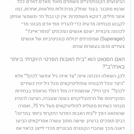
הביצועים הקוגניטיביים משתנים מאוד מאדם לאדם ככל
שהוא מתבגר. בעוד שחלק מהיכולות נחלשות, אחרות, כמו
אוצר מילים, דווקא משתפרות. אין קו גבול חד-משמעי שניתן
לקבוע מבחינה מדעית כדי להגדיר מתי אדם מבוגר מדי
לכהונה ציבורית. ישנם אנשים המכונים "סופר־אייג'ר"
(Superager) שמפגינים יכולות קוגניטיביות של אנשים
צעירים מהם בעשרות שנים.
האם הסנאט הוא "בית האבות הפרטי היוקרתי ביותר
בארה"ב"?
לכן, השאלה הנכונה אינה "עד איזה גיל אפשר לכהן?" אלא
"כיצד נוכל להבטיח שפוליטיקאים מכל גיל יהיו כשירים
לכהן?". ניקי היילי, שהתמודדה מול דונלד טראמפ בבחירות
המקדימות של הרפובליקנים בשנה שעברה, הציעה להנהיג
מבחני כשירות מנטלית לפוליטיקאים מעל גיל 75, ואמרה
שהסנאט הפך ל"בית האבות הפרטי היוקרתי ביותר במדינה".
רבים תומכים ברעיון. שישה מתוך עשרה אמריקאים הביעו
דאגה מכך שחברי הקונגרס מבוגרים מכדי לייצג כראוי את