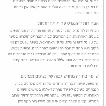
בני 70 ומעלה. אם הבוחרים רוצים לבחור אנשים מבוגרים –
זו כמובן זכותם, אבל נראה שלרוב האמריקאים אין באמת
אפשרות בחירה.
הבחירות לקונגרס פחות תחרותיות
הבחירות לקונגרס הפכו לפחות ופחות תחרותיות עם השנים.
בשנים האחרונות, רוב המרוצים לבית הנבחרים הוכרעו בפער
של 10 נקודות ומעלה. על פי האתרVox, בשנת 2018 רק 44
מתוך 435 מחוזות הבחירה נחשבו לתחרותיים. ובשנת 2022
המספר היה נמוך אף יותר – רק 36 מרוצים לבית הנבחרים היו
תחרותיים. באותה שנה, 98% מהנבחרים שכיהנו בתפקידם
זכו להיבחר מחדש.
שיעור בחירה מחדש גבוה של נציגים מכהנים
למעשה, שיעור הבחירה מחדש של נציגים מכהנים בבית
הנבחרים מעולם לא ירד מתחת ל-85% בשישים השנים
האחרונות. המשמעות היא שהקמפיין התחרותי היחיד שרוב
הפוליטיקאים האמריקאים אי פעם ניהלו היה הקמפיין