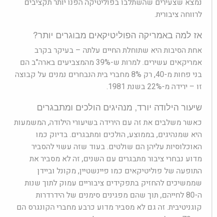
נמצא שצעירים שהשתלבו בפוליטיקה הפנו יותר תקציבים
לרווחה ציבורית.
אז למה באמריקה הפוליטיקאים מבוגרים יותר?
אחת הסיבות היא שתוחלת החיים עלתה – בעיקר בקרב
אמריקאים עשירים. למרות ש-39% מהמצביעים בארה"ב הם
בני פחות מ-40, רק 8% מחברי בית הנבחרים נמנים על קבוצה
זו – ירידה מ-22% בשנת 1981.
שיעור הילודה יורד, מנהיגים הולכים ומתבגרים
כאשר משלבים את זה עם הירידה בשיעורי הילודה, המשמעות
היא שמנהיגים, בממוצע, הולכים ומתבגרים. בדיוק כמו
האוכלוסיות עליהן הם שולטים. בעוד שזה עשוי להסביר
מדוע נבחרי ציבור מתבגרים עם השנים, זה לא מסביר את
התופעה של פוליטיקאים כמו פיינשטיין, מקונל וביידן
שממשיכים להחזיק בתפקידים ציבוריים עמוק לתוך שנות
ה-80 לחייהם, תוך שהם מפגינים סימנים של הידרדרות
קוגניטיבית. זה גם לא מסביר מדוע כרבע מחברי הקונגרס הם