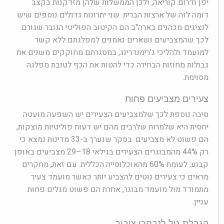
יפן ודרום קוריאה, ולכן הממשלות שלהן מזדקנות בקצב
דומה לזה של ארצות הברית. שני יתרונות גדולים נוספים שיש
לנציגים מכהנים בארה"ב הם הקיטוב הפוליטי הגובר שגורם
לכך שהמצביעים נשארים נאמנים למפלגתם ללא קשר
למועמד ולהליכי ג'רימנדרינג, במסגרתם מחוקקים משנים את
גבולות מחוזות הבחירה כדי להטות את הכף לטובת מפלגה
מסוימת.
צעירים מצביעים פחות
סיבה נוספת לכך שלמצביעים הצעירים יש השפעה מועטה
יחסית היא שלמרות שלרבים מהם יש דעות פוליטיות מוצקות,
הם פשוט לא מצביעים. בסקר שנערך ב-33 מדינות נמצא כי
רק 44% מהמבוגרים הצעירים בגילאי 18–29 מצביעים באופן
קבוע, לעומת 60% מהאוכלוסייה הכללית. עם זאת, מחקרים
מראים כי צעירים נוטים להצביע יותר כאשר מועמד צעיר
מתמודד מול מועמד מבוגר, אחרת הם פשוט מגלים פחות
עניין.
הגבלת גיל לנבחרי ציבור