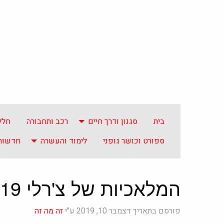
בית
סגנון ודרך חיים
רכב ותחבורה
חלל
ספורט וכושר גופני
לימוד והעשרה
חדשות 
המלאכיות של צ'רלי 2019 – טריילר 2 מתורגם רשמי, אידיבי
פורסם בתאריך דצמבר 10, 2019 ע"י
זה מה זה