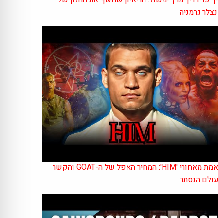
ך פרידריך מרץ ימשול: הריאיון שחשף את החזון של
צלר גרמניה
האמת מאחורי 'HIM': המחיר האפל של ה-GOAT והקשר
ולם הנסתר