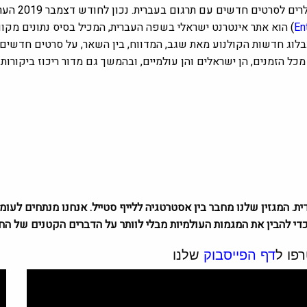
טים חדשים עם תרגום בעברית. נכון לחודש דצמבר 2019 הערוץ צבר 3,220,000 מנויים ו – 4,485,984 צפיות.
En
)
הוא אתר אינטרנט ישראלי בשפה העברית, המכיל בסיס נתונים מקוון 
לוג חדשות הקולנוע מאת שגב, המדווח, בין השאר, על סרטים חדשים ו
 מכל הזמנים, הן ישראלים והן עולמיים, ובהמשך גם מדור ריכוז ביקורו
די להבין את המגמות העולמיות מבלי לוותר על הדברים הקטנים של החי
פו ל
דף הפייסבוק
שלנו