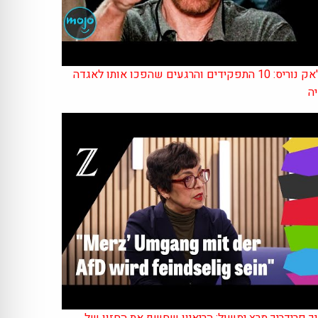
צ'אק נוריס: 10 התפקידים והרגעים שהפכו אותו לאגדה
ה