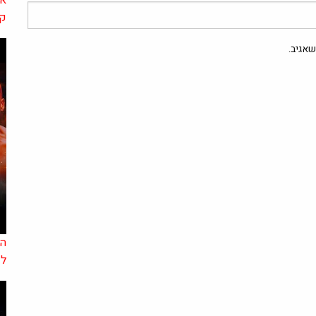
אי
קנ
אגיב.
לע