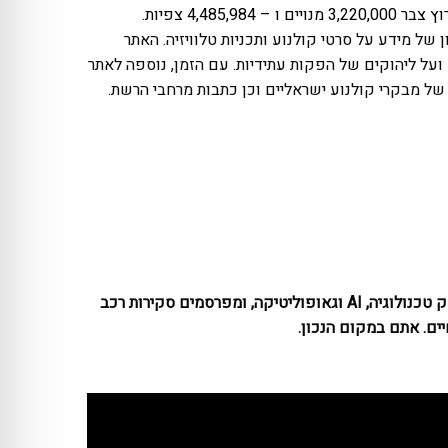
של מידע על סרטי קולנוע ותכניות טלוויזיה. האתר
על ליהוקים של הפקות עתידיות. עם הזמן, נוספה לאתר
ת של מבקרי קולנוע ישראליים וכן כתבות מרחבי הרשת.
ב-Zemaze אנחנו משלימים לכם את הפערים בזווית ייחודית. המגזין שלנו מחבר בין אסטרטגיה ללייף סטייל. אנחנו מנתחים לעומק טכנולוגיה, AI וגאופוליטיקה, ומפרסמים סקירות רכב
ים. אתם במקום הנכון.