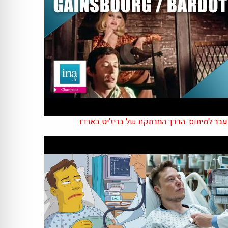
בר למיתוס: הדרך המרתקת של בריז'יט בארדו