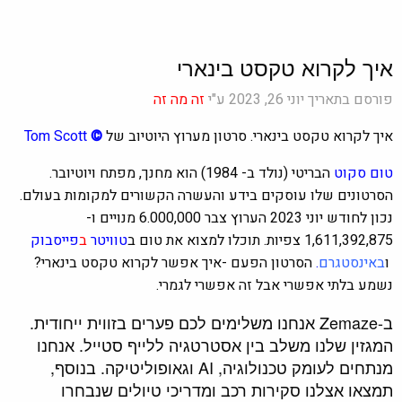
איך לקרוא טקסט בינארי
פורסם בתאריך יוני 26, 2023 ע"י
זה מה זה
איך לקרוא טקסט בינארי. סרטון מערוץ היוטיוב של
©
Tom Scott
טום סקוט
הבריטי (נולד ב- 1984) הוא מחנך, מפתח ויוטיובר.
הסרטונים שלו עוסקים בידע והעשרה הקשורים למקומות בעולם.
נכון לחודש יוני 2023 הערוץ צבר 6.000,000‏‏ ‏מנויים‏ ו-
1,611,392,875 צפיות.
תוכלו למצוא את טום ב
טוויטר
ב
פייסבוק
ו
ב
אינסטגרם
.
הסרטון הפעם -איך אפשר לקרוא טקסט בינארי?
נשמע בלתי אפשרי אבל זה אפשרי לגמרי.
ב-Zemaze אנחנו משלימים לכם פערים בזווית ייחודית.
המגזין שלנו משלב בין אסטרטגיה ללייף סטייל. אנחנו
מנתחים לעומק טכנולוגיה, AI וגאופוליטיקה. בנוסף,
תמצאו אצלנו סקירות רכב ומדריכי טיולים שנבחרו