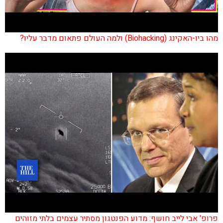
מהו ביו-האקינג (Biohacking) ולמה העולם פתאום מדבר עליו?
פרופ' אבי לייב חושף: מדוע הפנטגון מסתיר עצמים בלתי מזוהים