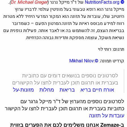
©
NutritionFacts.org
של ד"ר מייקל גרגר
(
Michael Greger
.
Dr
)
.
מייקל גרגר הוא רופא טבעוני בעל מוניטין עולמי. לדבריו ערוץ
היוטיוב שלו, עובדות על תזונה הוא המקור המדעי היחיד ללא מטרות
רווח למידע מבוסס ראיות על תזונה.
הסרטון הפעם – כשמדובר
בבריאות העצם, זה להשתמש בה או לאבד אותה. פעילות גופנית עם
נשיאת משקל, עוצמה מספקת ותדירות גבוהה הכרחיות.
תרגום:
רותי לוי
קרדיט תמונה:
©:Mikhail Nilov
לסרטונים נוספים בנושאים דומים עם כתוביות
בעברית או תרגום תוכן לעברית לחצו על הקישורים
אורח חיים בריא
בריאות
מחלות
מזונות-על
לסרטונים נוספים מהע
רוץ של ד"ר מייקל גרגר עם
כת
וביות בעברית או תרגום תוכן לעברית לחצו על הקישור
עובדות על תזונה
ב-Zemaze אנחנו משלימים לכם את הפערים בזווית