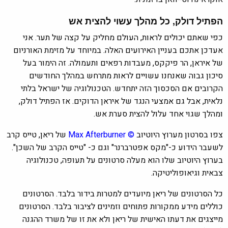
הפתיל דולק, כל מהלך עשוי להצית אש
כפי שאתם יכולים לראות, העולם מחליק על קצה של תער. אני
אעדכן אתכם בעניין האירועים האלה. במיוחד על מזימת האורניום
של איראן, הר פיקקס, מעבדות רפאים ותעמולה. זה הימור בעל
סיכון גבוה שאנחנו עשויים לראות מתרחש במהלך החודשים
הקרובים אם הסכסוך הזה יתחדש. הטכנולוגיה של ישראל בלתי
נלאית, אבל גם אמצעי הנגד של איראן הדוקים. אז הפתיל דולק,
ומהלך שגוי אחד עלול להצית סערת אש.
צפו בסרטון מערוץ היוטיוב
©
Max Afterburner
של ריאן, טייס קרב
לשעבר הידוע כ-"מקס אפטרברנר" וגם כ- "טייס הקרב של השכן".
בערוץ היוטיוב שלו הוא מעלה סרטונים על תעופה, טכנולוגיה
צבאית וגיאופוליטיקה.
כל הסרטונים של ריאן מיועדים למטרות בידור בלבד. הסרטונים
כוללים מידע ממקורות פתוחים וזמינים לציבור בלבד. הסרטונים
מייצגים את דעתו האישית של ריאן ולא את זו של משרד ההגנה