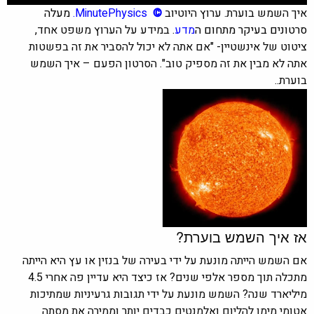
איך השמש בוערת. ערוץ היוטיוב
©
MinutePhysics
.
מעלה
סרטונים בעיקר מתחום ה
מדע
.
במידע על הערוץ משפט אחד,
ציטוט של אינשטיין- "אם אתה לא יכול להסביר את זה בפשטות
אתה לא מבין את זה מספיק טוב". הסרטון הפעם – איך השמש
בוערת..
אז איך השמש בוערת?
אם השמש הייתה מונעת על ידי בעירה של בנזין או עץ היא הייתה
מתכלה תוך מספר אלפי שנים? אז כיצד היא עדיין פה אחרי 4.5
מיליארד שנה? השמש מונעת על ידי תגובות גרעיניות שמתיכות
אטומי מימן להליום ואלמנטים כבדים יותר וממירה את מסתה