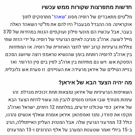
חדשות מתפרצות שקורות ממש עכשיו
מל"טים מתאבדים של רוסיה מסוג '
שאהד
' מתרסקים לתוך
אוקראינה. מה ההבדל מבעבר? היו להם את מל"טי השאהד האלה
בעבר, אבל עכשיו הם מונעי סילון ועוקפים הגנות במהירות של 370
מייל לשעה. ארה"ב מגיבה לאיום הגרעיני של רוסיה על ידי הזזת שתי
צוללות גרעיניות קרוב יותר לחצר האחורית של רוסיה. אז המתיחות
בין ארה"ב לרוסיה רותחת בזמן שהנשיא טראמפ רוצה שיושג הסכם
הפסקת אש. ויש גם מתיחות בין ארה"ב לסין בים סין הדרומי. ואז
בניית הטילים של איראן מרעידה את העניינים. זו סערת אש גלובלית.
מה יהיה הצעד הבא של איראן?
השאיפות הגרעיניות של איראן נמצאות תחת זכוכית מגדלת. זהו
עימות מטורף שבו אנחנו מנסים להבין מה עשוי להיות הצעד הבא
של איראן. כפי שכולנו יודעים, במלחמת 12 הימים, ישראל וארה"ב
תקפו את פורדו, נתנז ואספהאן. איראן אומרת שאלף אנשים נהרגו,
כולל 13 ממדעני הגרעין שלה. אבל המנהיג העליון האייתוללה, הגיב
ב-15 ביולי ואמר שטענות המערב על אלף ההרוגים ו-13 המדענים