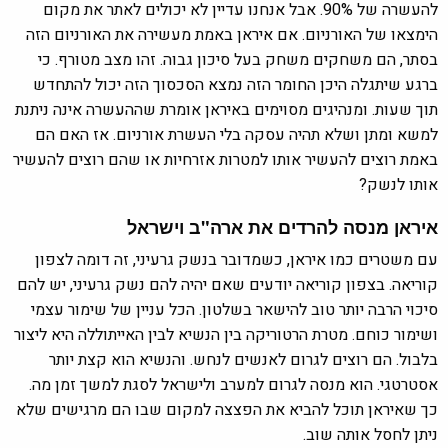
להעשרה של 90%. אבל אנחנו עדיין לא יכולים לאתר את מקום
הימצאו של האורניום. אם איראן באמת מעשירה את האורניום הזה
בסתר, הם משחקים משחק בעל סיכון גבוה. זהו מצב מטורף. כי
ברגע שיתגלה היכן החומר הזה נמצא הסכסוך הזה יכול להתחדש
תוך שעות. ומנהיגים מסוימים באיראן אומרת שההעשרה אינה ניתנת
למשא ומתן ושלא תהיה עסקה בלי העשרת אורניום. אז האם הם
באמת רוצים להעשיר אותו למטרות אזרחיות או שהם רוצים להעשיר
אותו לנשק?
איראן מנסה להרדים את ארה"ב וישראל
עם משטרים כמו איראן, כשמדובר בנשק גרעיני, זה דומה לצפון
קוריאה. בצפון קוריאה יודעים שאם יהיה להם נשק גרעיני, יש להם
סיכוי הרבה יותר טוב להישאר בשלטון. הכל עניין של שימור עצמי
ושימור כוחם. מטרת הרטוריקה בין הנשיא לבין האייתוללה היא ליצור
בלבול. הם רוצים לגרום לאנשים לנחש. והנשיא הוא קצת יותר
אסטרטגי. הוא מנסה לגרום למערב ולישראל לסגת למשך זמן מה.
כך שאיראן תוכל להביא את הפצצה למקום שבו הם מרגישים שלא
ניתן לחסל אותה שוב.