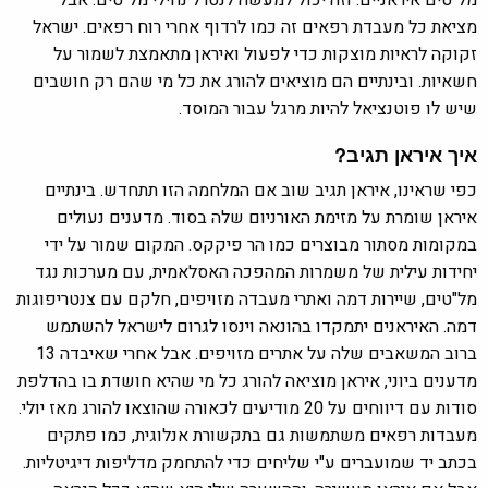
מל"טים איראניים. וזה יכול למעשה לנטרל נחילי מל"טים. אבל
מציאת כל מעבדת רפאים זה כמו לרדוף אחרי רוח רפאים. ישראל
זקוקה לראיות מוצקות כדי לפעול ואיראן מתאמצת לשמור על
חשאיות. ובינתיים הם מוציאים להורג את כל מי שהם רק חושבים
שיש לו פוטנציאל להיות מרגל עבור המוסד.
איך איראן תגיב?
כפי שראינו, איראן תגיב שוב אם המלחמה הזו תתחדש. בינתיים
איראן שומרת על מזימת האורניום שלה בסוד. מדענים נעולים
במקומות מסתור מבוצרים כמו הר פיקקס. המקום שמור על ידי
יחידות עילית של משמרות המהפכה האסלאמית, עם מערכות נגד
מל"טים, שיירות דמה ואתרי מעבדה מזויפים, חלקם עם צנטריפוגות
דמה. האיראנים יתמקדו בהונאה וינסו לגרום לישראל להשתמש
ברוב המשאבים שלה על אתרים מזויפים. אבל אחרי שאיבדה 13
מדענים ביוני, איראן מוציאה להורג כל מי שהיא חושדת בו בהדלפת
סודות עם דיווחים על 20 מודיעים לכאורה שהוצאו להורג מאז יולי.
מעבדות רפאים משתמשות גם בתקשורת אנלוגית, כמו פתקים
בכתב יד שמועברים ע"י שליחים כדי להתחמק מדליפות דיגיטליות.