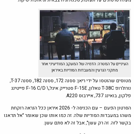
מעלה סרטונים על תעופה, טכנולוגיה צבאית וגיאופוליטיקה.
העיניים על המטרה: הדמיה של המעקב המודיעיני אחר
מתקני הגרעין והמעבדות הסודיות באיראן
מטוסים שהוטסו על ידי ריאן: ססנה 172, ססנה 182, ססנה T-37,
נורת'רופ T-38C טאלון, F-15E סטרייק איגל,\ F-16 C/D פייטינג
פלקון, בואינג 737, איירבוס A220.
הסרטון הפעם – עם הכניסה ל- 2026 איראן ככל הנראה רוקחת
משהו במעבדות הסודיות שלה. זה כמו אותו שכן שאומר "אל תדאגו
בקשר לזה. זה רק עשן", אבל זה לא סתם עשן.