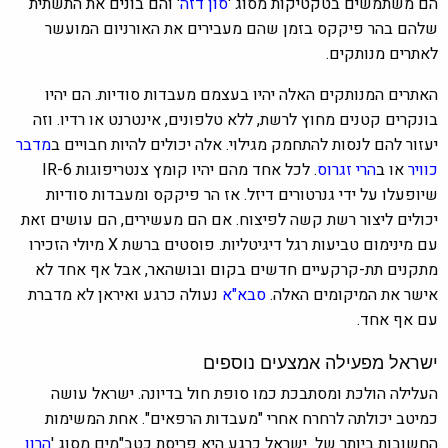
הם משתמשים בטקטיקות מסוג '
סון דזה
' והם בונים את התשתית
שלהם בהר פיקקס בזמן שהם מעבירים את האורניום המועשר
לאתרים מנותקים.
האתרים המנותקים האלה יהיו בעצמם מעבדות סודיות. הם יהיו
בונקרים קטנים מחוץ לרשת, ללא טלפונים, אינטרנט או רדיו. וזה
יעזור להם לנסות להתחמק מגילוי. אלה יכולים להיות חבויים ב
מדבר
כוויר
או ב
הרי זגרוס
. לכל אחד מהם יהיו קומץ צנטריפוגות IR-6
שיופעלו על ידי גנרטורים דיזל. אז הר פיקקס ומעבדות סודיות
יכולים ליצור רשת קשה לפיצוח. אם הם מעשירים, הם עושים זאת
עם מינימום טביעות רגל דיגיטליות. פוסטים ברשת X מיולי הזכירו
מתקנים תת-קרקעיים חדשים
בקום ובושהאר
, אבל אף אחד לא
אישר את המיקומים האלה.
סבא"א
נעולה כרגע ואיראן לא מדברת
עם אף אחד.
ישראל מפעילה אמצעים נוספים
העלילה הולכת ומסתבכת כמו סופת חול בדיונה. ישראל עושה
כמיטב יכולתה לרחרח אחרי "מעבדות הרפאים". אחת המשימות
החשובות ביותר של ישראל כרגע היא פריסת כטב"מים מסוג '
הרון