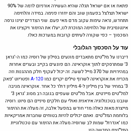
פתאח או אם ישראל תגלה שהיא העשירה אורניום לרמה של 90%
ישראל תצלצל בפעמון שוב והם יחזרו פנימה. במידה והלחימה
תתחדש, נראה עימות עקוב מדם מאי פעם. שני הצדדים יציגו גרסה
אינטנסיבית של הלחימה המוכרת לנו, יעלו את ההימור ויקצינו את
הסכסוך – כפי שקורה לעיתים קרובות במערכות כאלו.
עוד על הסכסוך הגלובלי
דיברנו על מל"טים מתאבדים מונעים בסילון של רוסיה כמו ה-'גראן
3' שמתרסקים לתוך אוקראינה. הם פוגעים בקייב ובערים אחרות
במהירויות של 370 מייל לשעה. זה יכול לעקוף חלק מההגנות וזה
מכריח את אוקראינה לשרוף טילים יקרים כמו
A-120
ופטריוט 'פאק
3' במחיר של בין מיליון ל-4 מיליון דולר כל אחד. אוקראינה מגיבה
למל"טים מיירטים. אבל מל"טים שעפים בגובה רב מסוג 'גראן 3'
שנבנו בטכנולוגיה איראנית ואולי עם חלקים סיניים הם סיוט. רוסיה
מייצרת מאות כאלה מדי חודש במפעל אלבה, זה מעלה את ההימור
בלוחמת המל"טים. ואתם יכולים להיות בטוחים שחברות אמריקאיות
כמו 'אנדרול' שמות לב שרוסיה מעלה את ההימור עם טכנולוגיית
המל"טים החדשה הזו.