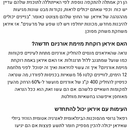
הן רק אמתלה להתקפה נוספת. לפי האייתוללה לתוכנית שלהם עדיין
יש כוח. וכפי שאתם יכולים לראות, נקודות מבט שונות מגיעות
מההנהגה של איראן. שר החוץ שלהם מצוטט כאומר: "בניינים יכולים
להיבנות מחדש, מכונות יוחלפו ויש לנו שפע של מדענים". אז איראן
משחקת משחק מסוכן.
האם איראן רוקחת מזימת אורניום חדשה?
נראה שהאיראנים מנסים להחליק אורניום מתחת לעיניים פקוחות
כמו שועל שמתגנב ללול תרנגולות. אז האם איראן באמת רוקחת
מזימת אורניום? איך זה עשוי להיראות ואיך זה יסוכל. לפני מלחמת
12 הימים, לוויינים קלטו 16 משאיות בכניסות לפורדו, מה שנראה
כניסיון להחליק 400 ק"ג של אורניום מועשר ל-60% הרחק מהעין
למקומות חשאיים כלשהם. אם הם עשו זאת, הוא ככל הנראה
מאוחסן איפשהו בחשאיות מוחלטת.
העימות עם איראן יכול להתחדש
רפאל גרוסי מהסוכנות הבינלאומית לאנרגיה אטומית הזהיר ביולי
שאיראן יכולה להכין מספיק חומר לתשע פצצות אם הם יגיעו