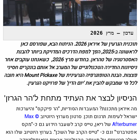
עדכון — מרץ 2026
תוכנית הגרעין של איראן 2026. הניתוח הבא, שפורסם כאן
לראשונה ב-2025, הפך למפת הדרכים המדויקת ביותר להבנת
האסטרטגיה של טהראן. בחודש מרץ 2026, כשאנחנו עוקבים אחר
ניסיונות החדירה הטכנולוגיים של המערב אל אותם בונקרים חסיני
פצצות. הבנת הטופוגרפיה הגרעינית של Mount Pickaxe היא חובה
לכל מי שמבקש להבין את 'יום הדין' של פרויקט הגרעין.
הניסיון לבצר את העתיד מתחת ל'הר הגרזן'
מה איראן מתכננת? המעבדות הסודיות, "הר פיקקס" והיערכות
ישראל לעימות. תרגום תוכן. סרטון מערוץ היוטיוב
©
Max
Afterburner
של ריאן, טייס קרב לשעבר הידוע גם כ-"מקס
אפטרברנר" וגם כ- "טייס הקרב של השכן". בערוץ היוטיוב שלו הוא