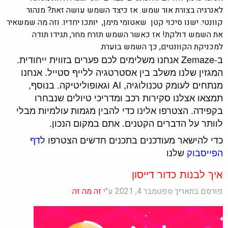
לאנרגיה בצורת אור שמש. אז כיצד השמש עושה זאת? מנהור
קוונטי. ישנו סיכוי קטן שאטומי מימן, יותכו יחדיו. וזה מה שמשאיר
את השמש דולקת! אז כאשר השמש תזרח מחר, תגידו תודה
למכניקת הקוונטים, כך השמש בוערת.
ב-Zemaze אנחנו משלימים לכם פערים בזווית ייחודית.
המגזין שלנו משלב בין אסטרטגיה ללייף סטייל. אנחנו
מנתחים לעומק טכנולוגיה, AI וגאופוליטיקה. בנוסף,
תמצאו אצלנו סקירות רכב ומדריכי טיולים שנבחרו
בקפידה. הצטרפו אלינו כדי להבין מגמות עולמיות מבלי
לוותר על הדברים הקטנים. אתם במקום הנכון.
כדי להישאר מעודכנים בתכנים חדשים הצטרפו ל
דף
הפייסבוק
שלנו
איך לבנות כדור דייסון
פורסם בתאריך ספטמבר 4, 2021 ע"י
זה מה זה