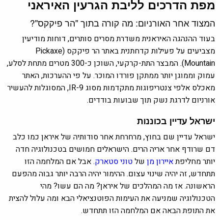
מפת הדרכים לליבת הגרעין האיראני
המצוד אחר האורניום: מה קורה בתוך "הר פיקקס"?
בעוד ההנהגה האיראנית משדרת מסרים סותרים, דוחות מודיעין
מצביעים על פעילות קדחתנית באתר הר פיקקס (Pickaxe
Mountain). המבצר התת-קרקעי, השוכן כ-300 מטרים מתחת לסלע,
עמוק וממוגן יותר ממתקן פורדו המוכר. על פי ההערכות, האתר
מאכלס אלפי צנטריפוגות מתקדמות מסוג IR-9, המסוגלות להעשיר
אורניום לדרגת נשק תוך שבועות בודדים.
ישראל עדיין בכוננות
ישראל עדיין שם בחוץ, מרחרחת אחר סודותיה של איראן כמו כלב
דם שרודף אחר אריה הרים. הישראלים חמושים בטכנולוגיה חדה
יותר מחליפת
איירון מן
של
טוני סטארק
. אבל אם המלחמה הזו
תתחדש, זה יהיה שינוי עצום. ההימור יהיה הרבה יותר גבוה מהפעם
הראשונה. אז מה המהלכים של איראן? מה הם עשו? מהי
הטכנולוגיה שמניעה את העימות הפוטנציאלי הבא ומה עלול להצית
את התופת הבאה אם המלחמה הזו תתחדש.