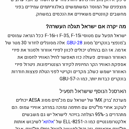
מוצפנים של המוסד המשתמשים באלגוריתמים עמידים בפני
מחשבים קוונטיים משאירים את הנכסים במשחק.
מה יקרה אם ישראל תגלה העשרה?
ישראל תפעל עם מטוסי F-35, F-15i ו-F-16i ככל הנראה עמוסים
ב'מנפצי בונקרים' מסוג
GBU-28
. אלה מסוגלים לחדור 30 מטר של
אדמה. אז הם בהחלט יכולים לכוון לפירי אוורור ולסגור את פירי
האוורור השונים. פעולה כזו תאפשר לחיל האוויר לחסום את
אספקת האוויר הקר החיונית לקירור הצנטריפוגות. ניטרול פירי
האוורור ישמש כשלב מקדים וקריטי לפני הטלת פצצות חודרות
בונקרים כבדות יותר, כמו ה-GBU-57
הארסנל הנוסף שישראל תפעיל
מערכת 'ברק MX' של ישראל עם מכ"מים מסוג AESA יכולים
לעקוב אחרי מל"טים עם חתימה נמוכה במרחב אווירי עמוס. הם
מתהדרים ב-95% הצלחה בזיהוי. לישראל יש גם משבשים
אלקטרומגנטיים כמו ה-ELL-8251 של '
אלתא
' לשיבוש אותות