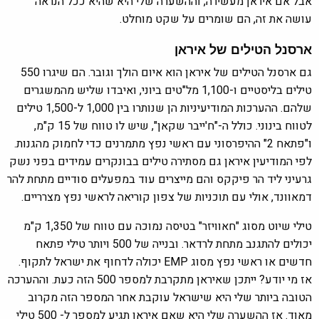
אבל אם איראן מעשירה, וההשערה שלי היא שהיא ככל הנראה
עושה את זה, הם שומרים על שקט מוחלט.
ארסנל הטילים של איראן
גם ארסנל הטילים של איראן הוא איום הולך וגובר. הם שיגרו 550
טילים בליסטיים ו-1,100 מל"טים ביוני, ואיבדו שליש מהמשגרים
שלהם. ההערכות המודיעיניות הן שנותרו בין 1,000 ל-1,500 טילים
לטווח בינוני. כולל ה-"ח'ייבר שקאן", שיש לו טווח של 15 ק"מ,
ו"פתאח 2" ההיפרסוני עם ראשי נפץ מתמרנים כדי לחמוק מהגנות.
לפי המודיעין איראן גם מסתירה טילים בבונקרים עמידים בפני נשק
גרעיני ליד הר פיקקס והם מייצרים עוד במפעלים סודיים מתחת להר
דמאוונד, אולי עם תוכניות של צפון קוריאה לראשי נפץ מצרריים.
טילי שיוט מסוג "חאוויזר" בטיסה נמוכה עם טווח של 1,350 ק"מ
יכולים להתגנב מתחת לרדאר. ובנייה של 500 ויותר טילי פתאח
חדשים או ראשי נפץ מסוג EMP יכולה לדחוף את ישראל לתקוף.
אז מי יודע? ייתכן שאיראן מתקרבת למספר 500 הזה כעת. וההערכה
הטובה ביותר שלי היא שישראל עוקבת אחר המספר הזה מקרוב
מאוד. אז ההשערה שלי היא שאם איראן תגיע למספר ל- 500 טילי