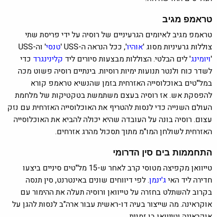
טראמפ מגיב
טראמפ מגיב לאיומים הגרעיניים של רוסיה על ידי פריסת שתי
צוללות גרעיניות מסוג '
אוהיו
', ככל הנראה ה-USS '
טנסי
' וה-USS
'
ויומינג
' לים הבלטי. הצוללות מבצעות סיורים ליד
קלינינגרד
כדי
לשדר כוח ולנטר תנועות ימיות רוסיות. בינתיים רוסיה פשוט מכה
במל"טים באוכלוסייה האזרחית בזמן שהנשיא טראמפ קורא
להפסקת אש. אז רוסיה בעצם משתמשת בטקטיקות של מלחמת
העולם השנייה כדי לנסות להטריף את האוכלוסייה האזרחית עם נזק
עצום. רוסיה בונה על העובדה שהיא יכולה להביא את האוכלוסייה
האזרחית לשולחן המו"מ מתוך תסכול מהרג אזרחים.
התחממות בים סין הדרומי
טייוואן מקפיצה מטוסי קרב לאחר ש-15 מל"טים סיניים ביצעו
חדירה ליד האי
ג'ינמן
. לפי דיווחים שונים באינטרנט, סין תנסה
בקרוב להשתלט בחזרה על טייוואן ורוסיה תעלה את ההימור עם
אוקראינה. מה שייצור בעיה דו-ראשית עבור ארה"ב לנסות להגן על
אוקראינה וטייוואן בו זמנית.