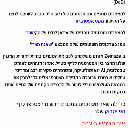
(DoD).
למאמרים נוספים עם סרטונים של ריאן טייס הקרב לשעבר לחצו
על הקישור
מקס אפטרברנר
למאמרים וסרטונים נוספים על איראן לחצו על ה
קישור
צפו בעדכונים השוטפים שלנו ממבצע "
שאגת הארי
"
ב-Zemaze אנחנו משלימים לכם את הפערים בזווית ייחודית. המגזין
שלנו מחבר בין אסטרטגיה ללייף סטייל. אנחנו מנתחים לעומק
טכנולוגיה, AI וגאופוליטיקה, ומפרסמים סקירות רכב ומדריכי
טיולים שבחרנו עבורכם בקפידה. הצטרפו אלינו כדי להבין את
המגמות העולמיות מבלי לוותר על הדברים הקטנים של החיים. אתם
במקום הנכון.
כדי להישאר מעודכנים בתכנים חדשים הצטרפו ל
דף
הפייסבוק
שלנו
איך השמש בוערת