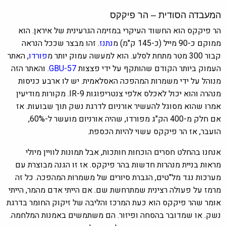
המעבדה הסודית – הר פיקקס
הר פיקקס הוא החשוד העיקרי במזימה הגרעינית של איראן. הוא
ממוקם כ-90 מייל (כ-145 ק"מ) מ
נתנז
. זהו מבצר שככל הנראה
קבור 300 מטר מתחת לסלע. הוא למעשה עמוק יותר מ
פורדו
, האתר
העמוק ביותר הקודם שהותקף על ידי פצצות
GBU-57
. והאתר הזה
מנוהל על ידי משמרות המהפכה האסלאמית. יש לו ארבע כניסות
מנהרה והוא יכול לאכלס אלפי צנטריפוגות IR-9. מקורות מודיעין
אמרו שהוא מסוגל להעשיר אורניום לדרגת נשק תוך שבועות. אז
אם חלק מ-400 הק"ג מפורדו, שהיה אורניום מועשר ל-60%,
הועבר, אז הר פיקקס עשוי להיות הכספת.
אנחנו בהחלט חסרים הוכחות חותכות, אבל תמונות לוויין מיולי
מראות בניית מנהרות חדשות בהר פיקקס. אז זו הגנה מבוצרת עם
מערכות נגד מל"טים, הגברת סיורים של משמרות המהפכה. כל זה
מרמז על פעולה רצינית שמתרחשת שם. אם הייתי אדם מהמר, הייתי
אומר שהר פיקקס הוא כעת המרכז והליבה של זיקוק החומר בדרגת
נשק. או שמדובר בהסחה ופיזור. הם משתמשים באמנות המלחמה.