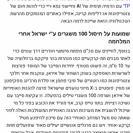
TP'
עם הדמיה תרמית של AI וחיישני גמא-ריי כדי לזהות חום של
צנטריפוגות או דליפות קרינה, אפילו באתרים המנותקים מהרשת.
הטכנולוגיה הזאת שייכת לרמה הבאה.
שמועות על חיסול 100 משגרים ע"י ישראל אחרי
המלחמה
בנוסף, לוויינים עם מכ"ם מפתח סינתטי חודרים דרך עננים כדי
לאתר מבנים תת-קרקעיים כמו מנהרות בהר פיקקס ברזולוציה של
עד 10 ס"מ, זה פשוט מטורף. יחידות הסייבר של המוסד פורצות
לשרשרות האספקה בשוק השחור של איראן, עוקבות אחר חלקי
צנטריפוגות כמו רוטורים של סיבי פחמן או פלדת מרג'ינג מפקיסטן
או מסין. פוסטים ב-X מיוני טוענים שישראל פרצה להגנות האוויריות
של איראן ושרפה 100 משגרי טילים בהפעלה. זו עקיצת סייבר עם
נשיכה רצינית. בתור טייס קרב, אני מוריד את הכובע בפני כל מי
שיכול להשבית את מערכות ההגנה האווירית המשולבות האלה לפני
שאתה טס מעל המרחב האווירי הזה עם סיכון להיפגע מטיל
קרקע-אוויר. ויש גם מרגלים אנושיים יעילים מאוד שפועלים תחת
סיכון. איראן מוציאה כרגע להורג מודיעים חשודים. אבל ערוצים