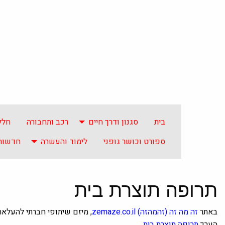
בית
סגנון ודרך חיים
רכב ותחבורה
חלל
ספורט וכושר גופני
לימוד והעשרה
חדשות 
תרופה תוצרת בית
באתר
זה מה זה
(זהמהזה)
zemaze.co.il
, מיזם שיתופי חברתי להעלא
הערך
תרופה תוצרת בית
.