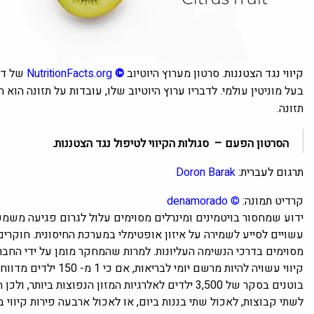
קיווי נגד הצטננות.
סרטון מערוץ היוטיוב
©
NutritionFacts.org
של ד"ר
בעל מוניטין עולמי. לדבריו ערוץ היוטיוב שלו, עובדות על תזונה הוא
תזונה.
הסרטון הפעם – סגולות הקיווי לטיפול נגד הצטננות.
תרגום לעברית:
Doron Barak
קרדיט תמונה:
© denamorado
ידוע שמחסור בויטמינים ומינרלים מסוימים עלול לגרום פגיעה משמע
עשויים לסייע לשמירה על איזון אופטימלי במערכת החיסונית. חוקרים 
מסוימים בדרכי הנשימה העליונות. למרות שהמחקר מומן על ידי החב
בוטנים בסקר של 3,500 ילדים לאלרגיות המזון הנפוצ
לשתי קבוצות, לאכול שתי בננות ביום, או לאכול ארבעה פירות קיוו