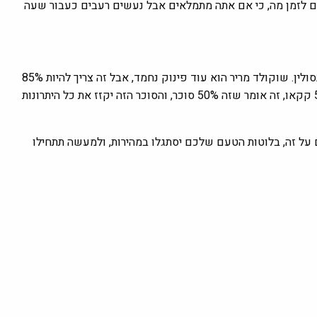
ם לזמן מה, כי אם אתה מתמלאים אבל נעשים רעבים כעבור שעה
בנוסף לפירות יער, חומץ תפוחים יכול לעזור לשפר את הרגישות לאינסולין. שוקולד מריר הוא עוד פינוק נחמד, אבל זה צריך להיות 85%
או יותר. שאר ה-15% הם סוכר. אם אתם משתמשים במשהו כמו 50% קקאו, זה אומר שזה 50% סוכר, והסוכר הזה יקזז את כל היתרונות
על זה, בלוטות הטעם שלכם יסתגלו במהירות, ולמעשה תתחילו