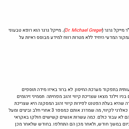
 מייקל גרגר
(
Michael Greger
.
Dr
)
.
מייקל גרגר הוא רופא טבעוני
 המקור המדעי היחיד ללא מטרות רווח למידע מבוסס ראיות על
ותית בתפקוד מערכת החיסון. לא ברור באיזו מידה תוספים
בניו זילנד מצאו שצריכת קיווי זהוב מפחיתה תסמיני זיהומים
רה שהיא בעלת הפטנט לפירות קיווי זהוב המסקנה היא שצריכת
קיווי עשויה להיות מרשם יומי לבריאות, אם כי 1 מ- 150 ילדים מדווח כאלרגי לקיווי, מה שמדרג אותם כמספר 3 אחרי חלב וביצים ומעל
ות ביותר, ולכן הם לא עבור כולם. כמה עשרות אנשים קשישים חולקו באקראי
י ביום במשך חודש, ולאחר מכן הם התחלפו. בחודש שלאחר מכן