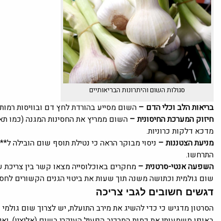
סגולות השום והיתרונות הבריאותיים
בריאות הלב וכלי הדם –
השום מסייע בהורדת לחץ דם ובוויסות רמות 
חיזוק המערכת החיסונית –
מדכא דלקות כרוניות.
מניעת הצטננות –
התרחשו.
השפעה אנטי-סרטנית –
שום גולמית וכתושה משנה תוך שעות את ביטוי הגנים הקשורים לחסינ
דגשים חשובים לגבי צריכה
הסרטון מדגיש כי כדי להשיג את מירב התועלת, יש לצרוך שום גולמי 
באופן משמעותי את כמות המרכיב הפעיל העיקרי בשום (אליצין), ואי