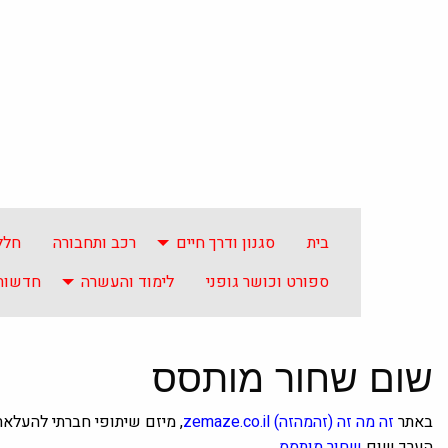
בית
סגנון ודרך חיים
רכב ותחבורה
חלל
ספורט וכושר גופני
לימוד והעשרה
חדשות 
שום שחור מותסס
באתר
זה מה זה
(זהמהזה)
zemaze.co.il
, מיזם שיתופי חברתי להעלא
הערך שום
שחור מותסס
.