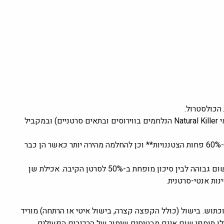
הכולסטרול.
השום ממריץ את החסינות המגנה (כמו תאי Natural Killer הנלחמים בווירוסים ובתאים סרטניים) ובמקביל
ניסוי מבוקר הראה כי נטילת תוסף שום הובילה ל**-60% פחות הצטננויות** וכן להחלמה מהירה יותר כאשר הן כבר
מחקרים באוכלוסייה מצאו קשר בין צריכת שום גבוהה לבין סיכון מופחת ב-50% לסרטן הקיבה. אכילת שן
ות אנטי-סרטנית.
וכתוש. בישול (כולל הקפצה קצרה, בישול איטי או הרתחה) מוריד
לו תוספי שום אינם מבטיחים שימור של הרכיבים הפעילים.