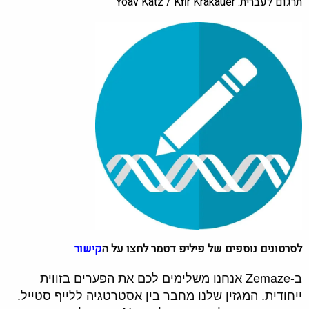
תרגום לעברית: Yoav Katz / Kfir Krakauer
לסרטונים נוספים של פיליפ דטמר לחצו על ה
קישור
ב-Zemaze אנחנו משלימים לכם את הפערים בזווית
ייחודית. המגזין שלנו מחבר בין אסטרטגיה ללייף סטייל.