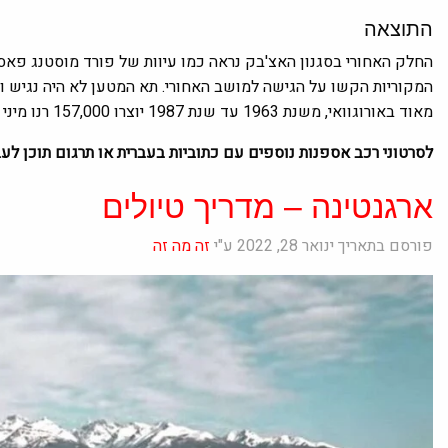
התוצאה
החלק האחורי בסגנון האצ'בק נראה כמו עיוות של פורד מוסטנג פאס
המקוריות הקשו על הגישה למושב האחורי. תא המטען לא היה נגיש וב
מאוד באורוגוואי, משנת 1963 עד שנת 1987 יוצרו 157,000 רנו מיני 4S.
לסרטוני רכב אספנות נוספים עם כתוביות בעברית או תרגום תוכן לעב
ארגנטינה – מדריך טיולים
פורסם בתאריך ינואר 28, 2022 ע"י
זה מה זה