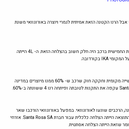
בל הרנו הקטנה הזאת אמיתית לגמרי ויוצרה באורוגוואי משנת
יותר מ- 8 מיליון קונים הם ההוכחה להצלחה של הרנו 4. לדלת האחורית החמישית ברכב היה חלק חשוב בהצלחה הזאת. ה- 4L הייתה
I בקורדובה.
מה הקשר בין הרנו 4 ל- רנו מיני 4S? אורוגוואי רצתה לעודד את התעשייה מקומית וחקקה חוק שרכב ש- 60% ממנו מיוצרים במדינה
מתלים והחלק הקדמי הורכבו במפעל IKA בארגנטינה, הרכבים שונעו לאורוגוואי. במפעל באורוגוואי הורכבו שאר
החלקים. חישוב ה- 60% לא היה ממש מדויק אבל הנוסחה הצליחה. התוצאה הייתה הצלחה כלכלית עבור חברת Santa Rosa SA. אזרחי