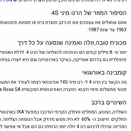
הסיפור המוזר של הרנו מיני 4S
אתם שואלים את עצמכם אם זה
רכב תוצרת בית או תמונת
פוטושופ א
1963 עד שנת 1987.
מכונית טובה,זולה ואמינה שנסעה על כל דרך
פופולרית גם בדרום אמריקה, בעיקר בארגנטינה שם היא יוצרה במפעל המקומי KA
קומבינה באורוגואי
פטור מתשלום מיסי היבוא. החברה האורוגוואית המקומית Santa Rosa SA עקפה את התקנות לטובתה ופיתחה רנו 4 ששונתה ב-60%.
השינויים ברכב
השלדה, המנוע, ה
המדינה שיכלו לרכוש רנו 4 זולה יותר הרוויחו גם הם אבל אי אפשר לומר שזאת הייתה הצלחה אסתטית.