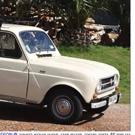
רנו מיני 4S נדירה ומוזרה. תרגום תוכן, סרטון מערוץ היוטיוב
© PHOTOGRIFFON