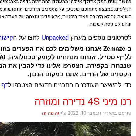
במשך שנים חמק אדולף אייכמן מהעולם תחת זהות בדויה בארגנטינה,
הקלפים. במבצע מתוחכם שנשען על מסמכים מזויפים, תחפושות מאול
השואה. זה לא היה רק מצוד היסטורי, אלא מפגן עוצמה של תעוזה א
שהעולם ניסה לשכוח.
לסרטונים נוספים מערוץ
Unpacked
לחצו על ה
קישור
ב-Zemaze אנחנו משלימים לכם את הפערים ב
שנבחרו בקפידה. הצטרפו אלינו כדי להבין את המ
הקטנים של החיים. אתם במקום הנכון.
כדי להישאר מעודכנים בתכנים חדשים הצטרפו ל
דף 
רנו מיני 4S נדירה ומוזרה
פורסם בתאריך נובמבר 10, 2022 ע"י
זה מה זה