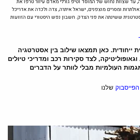
 עד שצוות נחוש של המוסד וטיפ גורלי מאדם עיוור טרפו את
תרות ומסרים מוצפנים, ישראל איתרה, צדה ולכדה את אדריכל
סטרטגית ששינתה את פני הצדק. חשבון נפש היסטורי עם הזוועות
זווית ייחודית. כאן תמצאו שילוב בין אסטרטגיה
ללייף סטייל. אנחנו מנתחים לעומק טכנולוגיה, AI וגאופוליטיקה, לצד סקירות רכב ומדריכי טיולים
גמות העולמיות מבלי לוותר על הדברים
הפייסבוק
שלנו