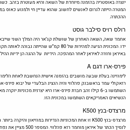
יוצרה באוסטריה בהזמנה מיוחדת של השאה והיא מעוטרת בזהב. כשהש
המטרה הייתה לגרום לאנשים לחשוב שהוא עדיין חי ולמנוע כאוס במ
ההכתרה.
רולס רויס ​​סילבר גוסט
אחמד שאה, השאה האחרון של שושלת קג'אר היה המלך השני שייבא מ
ידו. המכונית הגיעה למהירות של 80 קמ"ש ש
באיראן וחזרה לאיראן לאחר המהפכה. הידיות על ההגה הן ידיות ההילו
פירס-ארו דגם A
לימוזינה בעלת שבעה מושבים בהזמנה אישית הנחשבת לאחת הלימוזינו
השתמשו ב-6 קילו זהב חברת פירס-ארו היא יצרנית מכוניות י
הנשיאים האמריקאים השתמשו במכונית הזו.
מרצדס-בנץ K500