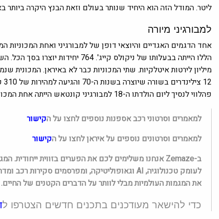
ליטר. המודל הזה הוא היחיד שנותר בעולם וזאת הבנץ היקרה ביותר באי
למבורגיני מיורה
מיליון לירטות איטלקיות. שתי המכוניות כבר לא באיראן. המכונית ש
12 
פהלווי לנסיך ליום הולדתו ה-18 למבורגיני קונטאש הייתה אחת המכוניות הראשונות שדלתותיהן נפתחו כלפי מעלה.
למאמרים וסרטוני רכב אספנות נוספים לחצו על ה
קישור
למאמרים וסרטונים נוספים על איראן לחצו על ה
קישור
ב-Zemaze אנחנו משלימים לכם את הפערים בזווית ייחודית. 
לעומק טכנולוגיה, AI וגאופוליטיקה, ומפרסמים סקיר
את המגמות העולמיות מבלי לוותר על הדברים הקטנים של החיים. 
כדי להישאר מעודכנים בתכנים חדשים הצטרפו ל
ד