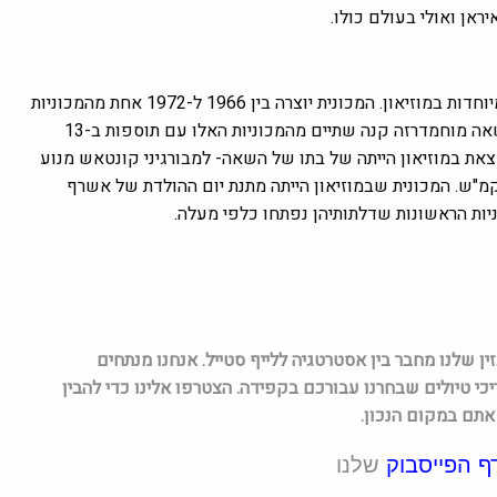
ראן ואולי בעולם כולו.
אחד הדגמים האגדיים והיוצאי דופן של למבורגיני ואחת המכוניות המיוחדות במוזיאון. המכונית יוצרה בין 1966 ל-1972 אחת מהמכוניות
הללו הייתה בבעלותו של ניקולס קייג'. 764 יחידות יוצרו בסך הכל. השאה מוחמדרזה קנה שתיים מהמכוניות האלו עם תוספות ב-13
נמצאת במוזיאון הייתה של בתו של השאה- למבורגיני קונטאש מנוע
צילינדרים בשורה שיוצרה בשנות ה-70 והגיעה למהירות של 310 קמ"ש. המכונית שבמוזיאון הייתה מתנת יום ההולדת של אשרף
המגזין שלנו מחבר בין אסטרטגיה ללייף סטייל. אנחנו מנתחים
ות רכב ומדריכי טיולים שבחרנו עבורכם בקפידה. הצטרפו אלינו כדי להבין
אתם במקום הנכון.
ף הפייסבוק
שלנו