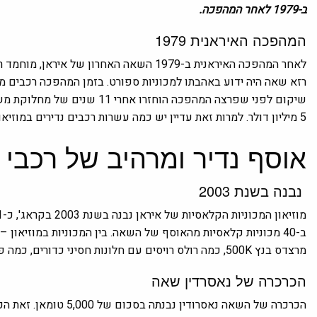
ב-1979 לאחר המהפכה.
המהפכה האיראנית
1979
לאחר
המהפכה האיראנית
ב-1979 השאה האחרון של איראן, מוחמד רזא שאה ומשפחתו ברחו מהמדינה והשאירו את רוב רכושם מאחור.
רזא שאה היה ידוע באהבתו למכוניות ספורט. בזמן המהפכה רכבים מהא
שיקום לפני שפרצה המהפכה הוחזר
5 מיליון דולר. למרות זאת עדיין יש כמה עשרות רכבים נדירים במוזיאון המכוניות הקלאסיות של איראן.
אוסף נדיר ומרהיב של רכב
נבנה בשנת 2003
ב-40 מכוניות קלאסיות מהאוסף של השאה. בין המכוניות במוזיאון – מוריס אוקספורד אדומה שסומנה כמכונית הישנה ביותר באיראן,
מרצדס בנץ 500K,
כמה רולס רויסים עם חלונות חסיני כדורים, כמה פר
הכרכרה של
נאסרדין שאה