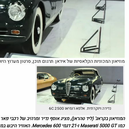
מוזיאון המכוניות הקלאסיות של איראן. תרגום תוכן, סרטון מערוץ היו
נדירה ויוקרתית. אלפא רומיאו 6C 2500
המוזיאון בקראג' (ליד טהראן), מציג אוסף נדיר ומרהיב של רכבי פא
כמו Maserati 5000 GT ו-21