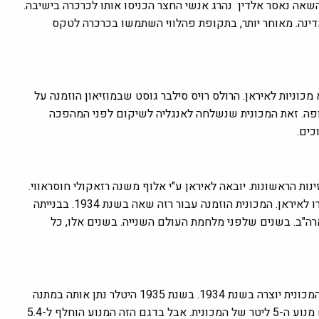
אה נאסר אלדין נהרג אנשי החצר הכניסו אותו לכרכרה בישיבה.
דינה. מאוחר יותר, בתקופת פהלווי השתמשו בכרכרה לטקס
כוניות לאיראן. ה
רולס רויס ​​סילבר גוסט שבמוזיאון הוזמנה על
הייתה גבוהה לאותה תקופה. זאת המכונית שנשלחה לאנגליה לשיקום לפני המהפכה
כים.
ת הראשונות. יובאה לאיראן ע"י אלוף משנה רזאקולי חוסראווי.
רזאקולי עמד בראשבנק פהלווי והיה הנציג הבלעדי של יבוא פירס-ארו לאיראן. המכונית הוזמנה עבור רזה שאה בשנת 1934. בבנייתה
וקרה מארה"ב. בשנים שלפני מלחמת העולם השנייה. בשנים אלו, כל
מרצדס-בנץ K500 זו אחת המכוניות הנדירות במוזיאון והיקרה ביותר. המכונית יוצרה בשנת 1934. בשנת 1935 היטלר נתן אותה במתנה
לנסיך הכתר של איראן מוחמד רזא פהלווי. המספר 500 מציין את נפח מנוע ה-5 ליטר של המכונית. אבל בדגם הזה המנוע הוחלף ל-5.4