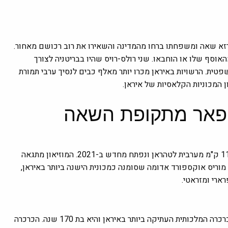
וסף שלו או הוחבאו. שני רולס-רויס שהיו בבריטניה לצורך
ו אחרי 11 שנים של מחלוקת משפטית. הרשויות באיראן מכרו יותר מאלף כבים לנסיך ערבי תמורת
י פאר מתקופת השאה
מוזיאון המכוניות הקלאסיות של איראן נבנה בשנת 2003 בקראג', כ-11 ק"מ מערבית לטהראן ונפתח מחדש ב-2021. המוזיאון מתגאה
ארי ומזראטי.
הכרכרה של השאה נאסרודין נבנתה בסכום של 5,000 טומאן. זאת הכרכרה המלכותית העתיקה ביותר באיראן והיא בת 170 שנה. הכרכרה