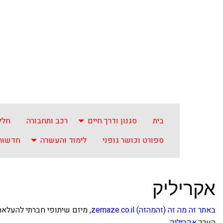
בית
סגנון ודרך חיים
רכב ותחבורה
חלל
ספורט וכושר גופני
לימוד והעשרה
חדשות 
אקריליק
באתר
זה מה זה
(זהמהזה)
zemaze.co.il
, מיזם שיתופי חברתי להעלא
הערך
אקריליק
.