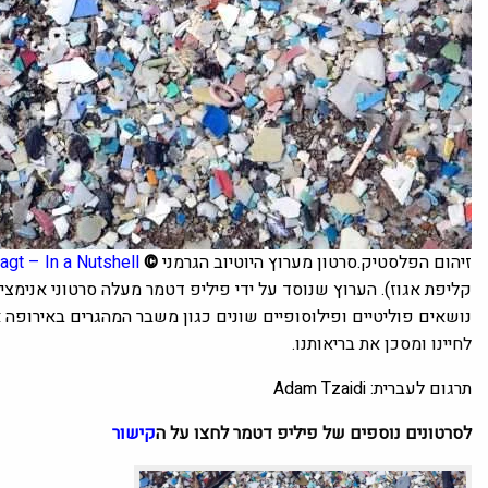
זיהום הפלסטיק.סרטון מערוץ היוטיוב הגרמני
©
Kurzgesagt – In a Nutshell
קליפת אגוז). הערוץ שנוסד על ידי פיליפ דטמר מעלה סרטוני אנימציה
נושאים פוליטיים ופילוסופיים שונים כגון משבר המהגרים באירופה א
לחיינו ומסכן את בריאותנו.
תרגום לעברית: Adam Tzaidi
לסרטונים נוספים של פיליפ דטמר לחצו על ה
קישור