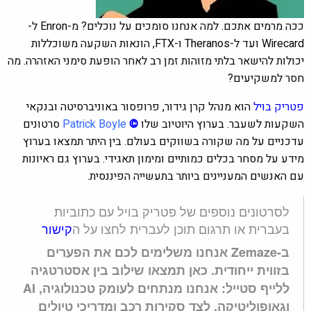
ככה מרמים אתכם. למה אנחנו סומכים על נוכלים? מ-Enron ל-
Wirecard ועד ל-Theranos ו-FTX, הונאות השקעה משוכללות
יכולות להישאר בלתי מזוהות זמן רב לאחר הופעת סימני האזהרה. מה
חסר למשקיעים?
פטריק בויל
הוא מנהל קרן גידור, פרופסור באוניברסיטה ובנקאי
השקעות לשעבר. בערוץ היוטיוב שלו
©
Patrick Boyle
סרטונים
עדכניים על מה שקורה בשווקים בעולם. בין היתר תמצאו בערוץ
מידע על מסחר בכלים כמותיים ומימון תאגידי. בערוץ גם ראיונות
עם האנשים המעניינים ביותר בתעשייה הפיננסית.
לסרטונים נוספים של פטריק בויל עם כתוביות
בעברית או תרגום תוכן לעברית לחצו על ה
קישור
ב-Zemaze אנחנו משלימים לכם את הפערים
בזווית ייחודית. כאן תמצאו שילוב בין אסטרטגיה
ללייף סטייל: אנחנו מנתחים לעומק טכנולוגיה, AI
וגאופוליטיקה, לצד סקירות רכב ומדריכי טיולים