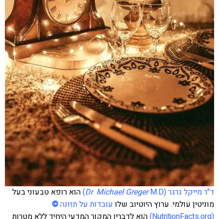
ד"ר מייקל גרגר
M.D)
Michael Greger
.
Dr
(
הוא רופא טבעוני בעל
מוניטין עולמי. ערוץ היוטיוב שלו
עובדות על תזונה
©
(
NutritionFacts.org
)
הוא לדבריו המקור המדעי היחיד ללא מטרות