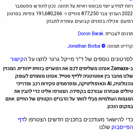
רווח למידע יומי מבוסס ראיות על תזונה. נכון לחודש ספטמבר
2022 הערוץ צבר 877,250 מנויים ו- 191,680,266 צפיות.
בסרטון
הפעם: אכילה בזמנים קבועים עומדת למבחן.
תרגום לעברית:
Doron Barak
קרדיט תמונה:
©
Jonathan Borba
לסרטונים נוספים של ד"ר מייקל גרגר לחצו על ה
קישור
ב-Zemaze אנחנו משלימים לכם את הפערים בזווית ייחודית. המגזין
שלנו מחבר בין אסטרטגיה ללייף סטייל. אנחנו מנתחים לעומק
טכנולוגיה, AI וגאופוליטיקה, ומפרסמים סקירות רכב ומדריכי
טיולים שבחרנו עבורכם בקפידה. הצטרפו אלינו כדי להבין את
המגמות העולמיות מבלי לוותר על הדברים הקטנים של החיים. אתם
במקום הנכון.
כדי להישאר מעודכנים בתכנים חדשים הצטרפו ל
דף
הפייסבוק
שלנו