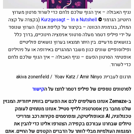
נגיף האבולה – איך הגוף שלכם נלחם כדי לשרוד.
סרטון מערוץ
היוטיוב הגרמני
©
Kurzgesagt – In a Nutshell
(בקצרה על קצה
המזלג, בגרמנית הכוונה – בקיצור על קליפת אגוז). הערוץ שנוסד
על ידי פיליפ דטמר מעלה סרטוני אנימציה חינוכיים, בדרך כלל
בנושאים מדעיים. בין היתר תמצאו בערוץ נושאים פוליטיים
ופילוסופיים שונים כגון משבר המהגרים באירופה או על ניהיליזם
אופטימי. הסרטון הפעם –
נ
גיף האבולה – איך הגוף שלכם נלחם
כדי לשרוד.
תרגום לעברית: akiva zonenfeld / Yoav Katz / Amir Ninyo
לסרטונים נוספים של פיליפ דטמר לחצו על ה
קישור
ב-Zemaze אנחנו משלימים לכם את הפערים בזווית ייחודית. המגזין
שלנו מחבר בין אסטרטגיה ללייף סטייל. אנחנו מנתחים לעומק
טכנולוגיה, AI וגאופוליטיקה, ומפרסמים סקירות רכב ומדריכי
טיולים שבחרנו עבורכם בקפידה. הצטרפו אלינו כדי להבין את
המגמות העולמיות מבלי לוותר על הדברים הקטנים של החיים. אתם