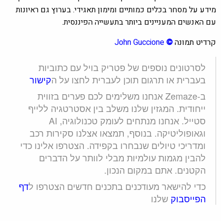
מידע על מסחר בכלים כמותיים ומימון תאגידי. בערוץ גם ראיונות
עם האנשים המעניינים ביותר בתעשייה הפיננסית.
קרדיט תמונה
©
John Guccione
לסרטונים נוספים של פטריק בויל עם כתוביות
בעברית או תרגום תוכן לעברית לחצו על ה
קישור
ב-Zemaze אנחנו משלימים לכם פערים בזווית
ייחודית. המגזין שלנו משלב בין אסטרטגיה ללייף
סטייל. אנחנו מנתחים לעומק טכנולוגיה, AI
וגאופוליטיקה. בנוסף, תמצאו אצלנו סקירות רכב
ומדריכי טיולים שנבחרו בקפידה. הצטרפו אלינו כדי
להבין מגמות עולמיות מבלי לוותר על הדברים
הקטנים. אתם במקום הנכון.
כדי להישאר מעודכנים בתכנים חדשים הצטרפו ל
דף
הפייסבוק
שלנו