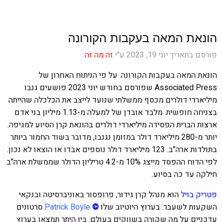
הונאת המאה בעקבות הקורונה
פורסם בתאריך יוני 19, 2023 ע"י
זה מה זה
הונאת המאה בעקבות הקורונה. על פי הניתוח האחרון של
Associated Press שפורסם בחודש יוני 2023 פושעים גנבו
מיליארדי דולרים מכסף ממשלתי שנועד לייצב את הכלכלה שהייתה
בצניחה חופשית. מלבד אובדן של למעלה מ-1.13 מיליון בני אדם
ארצות הברית הפסידה מיליארדי דולרים בהונאת קרן הסיוע למגיפה.
יותר מ-280 מיליארד דולר במזומן נגנבו, מדובר בשוד החמור ביותר
בתולדות ארה"ב. 123 מיליארד דולר נוספים אבדו או הוצאו לא נכון.
לפי הדוח ההפסד מייצג 10% מ-4.2 טריליון הדולר שממשלת ארה"ב
חילקה עד כה בסיוע.
פטריק בויל
הוא מנהל קרן גידור, פרופסור באוניברסיטה ובנקאי
השקעות לשעבר. בערוץ היוטיוב שלו
©
Patrick Boyle
סרטונים
עדכניים על מה שקורה בשווקים בעולם. בין היתר תמצאו בערוץ