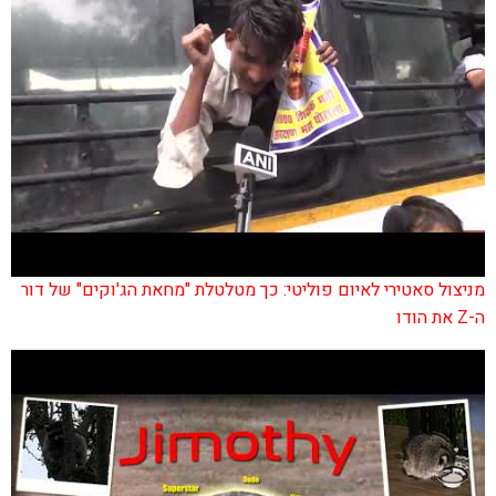
מניצול סאטירי לאיום פוליטי: כך מטלטלת "מחאת הג'וקים" של דור
ה-Z את הודו