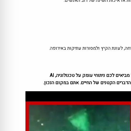
ת או איכות השינה של רוב האנשים.
ב-Zemaze אנחנו משלימים לכם את הפערים בזווית ייחודית. מגזין התוכן הישראלי שלנו מחבר בין אסטרטגיה ללייף סטייל: אנחנו מביאים לכם ניתוחי עומק על טכנולוגיה, AI
 הדברים הקטנים של החיים. אתם במקום הנכון.