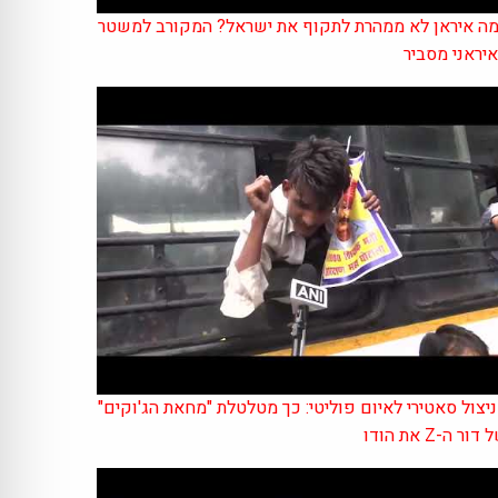
ה איראן לא ממהרת לתקוף את ישראל? המקורב למשטר
יראני מסביר
יצול סאטירי לאיום פוליטי: כך מטלטלת "מחאת הג'וקים"
דור ה-Z את הודו