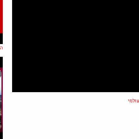
הא
ולמי