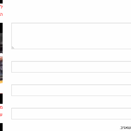
למ
הא
מנ
של 
אגיב.