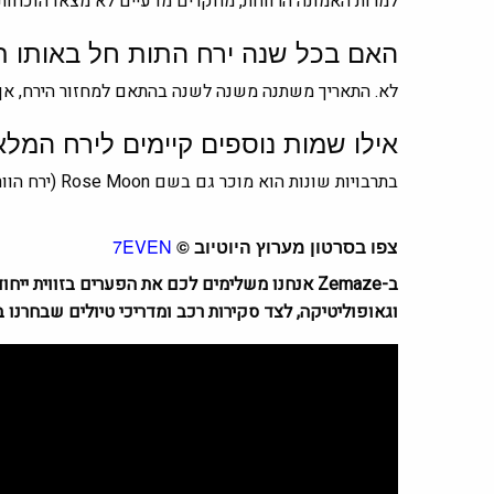
למרות האמונה הרווחת, מחקרים מדעיים לא מצאו הוכחות
האם בכל שנה ירח התות חל באותו ת
לא. התאריך משתנה משנה לשנה בהתאם למחזור הירח, אך ה
אילו שמות נוספים קיימים לירח המלא
בתרבויות שונות הוא מוכר גם בשם Rose Moon (ירח הוורדים), Honey Moon (ירח הדבש) ו-Mead Moon, שמות הקשורים לפריחה, לעונת הקיץ ולמסורות עתיקות באירופה.
צפו בסרטון מערוץ היוטיוב
©
7EVEN
וגאופוליטיקה, לצד סקירות רכב ומדריכי טיולים שבחרנו 