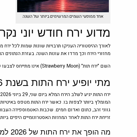
אחד ממופעי השמים המרשימים ביותר של השנה
מדוע ירח חודש יוני נקר
לאורך ההיסטוריה העניקו תרבויות שונות שמות לכל ירח
מחזורי הירח וכך מדדו את עונות השנה. בעזרת הנתונים הא
השם "ירח תות" (Strawberry Moon) אינו מתייחס לצבעו של הירח, אלא לעונת קטיף התותים שהגיעה לשיאה בחודש יוני באזורים שונים של צפון אמריקה.
מתי יופיע ירח התות בשנת 2026?
י
המומלץ ביותר לצפות בו. כאשר ירח התות מטפס באיטיות 
גווני זהב, כתום ואדום חמים. שכבות האטמוספירה העבות
זריחת ירח התות לאחד המחזות האסטרונומיים היפים ביות
מה הופך את ירח התות של 2026 למיוחד?