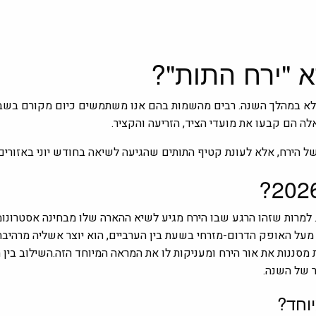
א "ירח התות"?
 מלא במהלך השנה. רבים מהשמות בהם אנו משתמשים כיום מקורם בשבט
לה הם קבעו את מועדי הציד, הזריעה והקציר.
רח התות יגיע לשלב הירח המלא ביום שני, 29 ביוני 2026. למרות שזהו הרגע שבו הירח מגיע לשיא ההאר
מעל האופק הדרום-מזרחי בשעת בין הערביים, הוא יוצר אשליה מרהיבה 
 מסננות את אור הירח ומעניקות לו את המראה המיוחד הזה.השילוב בי
ר של השנה.