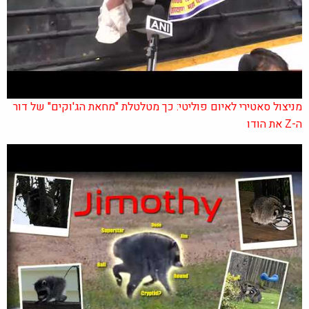
מניצול סאטירי לאיום פוליטי: כך מטלטלת "מחאת הג'וקים" של דור
ה-Z את הודו