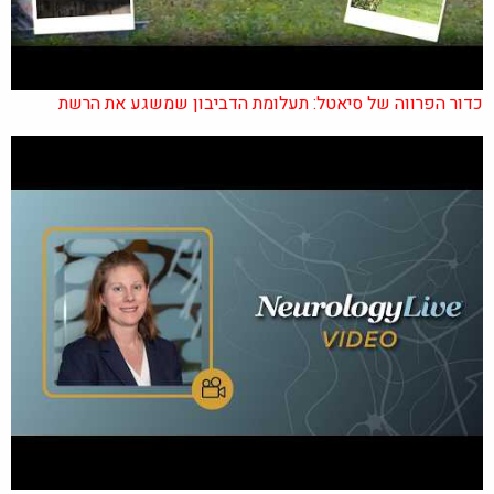
כדור הפרווה של סיאטל: תעלומת הדביבון שמשגע את הרשת