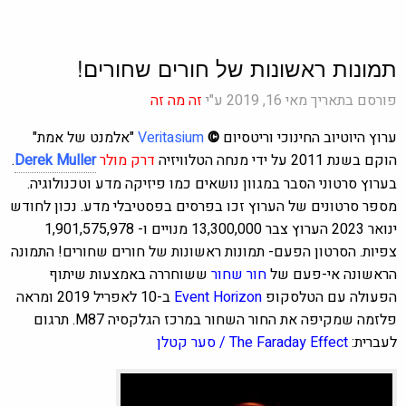
תמונות ראשונות של חורים שחורים!
פורסם בתאריך מאי 16, 2019 ע"י
זה מה זה
ערוץ היוטיוב החינוכי וריטסיום
©
Veritasium
"אלמנט של אמת"
הוקם בשנת 2011 על ידי מנחה הטלוויזיה
דרק מולר
Derek Muller
.
בערוץ סרטוני הסבר במגוון נושאים כמו פיזיקה מדע וטכנולוגיה.
מספר סרטונים של הערוץ זכו בפרסים בפסטיבלי מדע. נכון לחודש
ינואר 2023 הערוץ צבר 13,300,000 מנויים ו- 1,901,575,978
צפיות. הסרטון הפעם-
תמונות ראשונות של חורים שחורים!
התמונה
הראשונה אי-פעם של
חור שחור
ששוחררה באמצעות שיתוף
הפעולה עם הטלסקופ
Event Horizon
ב-10 לאפריל 2019 ומראה
פלזמה שמקיפה את החור השחור במרכז הגלקסיה M87.
תרגום
לעברית:
The Faraday Effect / סער קטלן