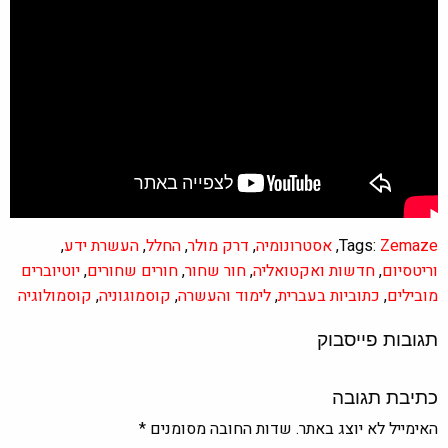
Zemaze
Tags:
,
אסטרונומיה
,
דרק מולר
,
החלל
,
העשרת ידע
,
וריטסיום
,
חדשות ואקטואליה
,
חור שחור
,
חורים שחורים
,
יוטיוברים
מובילים
,
כתוביות בעברית
,
לימוד והעשרה
,
קוסמוגוניה
,
קוסמולוגיה
תגובות פייסבוק
כתיבת תגובה
האימייל לא יוצג באתר.
שדות החובה מסומנים
*