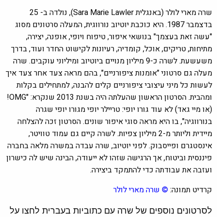
שרה מארי לולר (באנגלית Sara Marie Lawler), נולדה ב- 25
בדצמבר 1987. היא כוכבת יוטיוב נורווגית, המעלה סרטונים מסוג
"עשה זאת בעצמך" בנושאי איפור, טיפוח ויופי, אופנה, יצירה,
מתיחות, טריקים, אוכל, קומדיה, רעיונות לקישוט החדר ועוד, בדרך
משעשעת. לשרה כ-9 מיליון מנויים ביוטיוב ומיליוני עוקבים. שרה
מעלה גם סרטוני "אומנות ציפורניים", בהם מראה צעד אחר צעד איך
לעשות כל מיני עיצובי ציפורניים קלים להבנה, למתחילים בקלות
ומהבית. הסרטון הראשון שהעלתה היה בשנת 2013 שנקרא: "OMG!
(או מיי גאד) לא עוד גורו יופי: טריילר יופי מגורו יופי שגרה
בנורווגיה", בו היא מראה סוגי איפור שונים. הסרטון זכה להצלחה
מיידית וליותר מ-2 מיליון צפיות. לשרה קיים גם עמוד טוויטר,
אינסטגרם ופייסבוק. לפני יוטיוב, שרה עבדה במשרה מלאה בחברה
פיננסית וביטוח, אך הרגישה שזהו לא ייעודה, הבינה שיש לה כישרון
ועזבה את עבודתה כדי להתמקד ביצירה.
קרדיט תמונה:
© שרה מארי לולר
לסרטונים נוספים של שרה עם כתוביות בעברית לחצו על