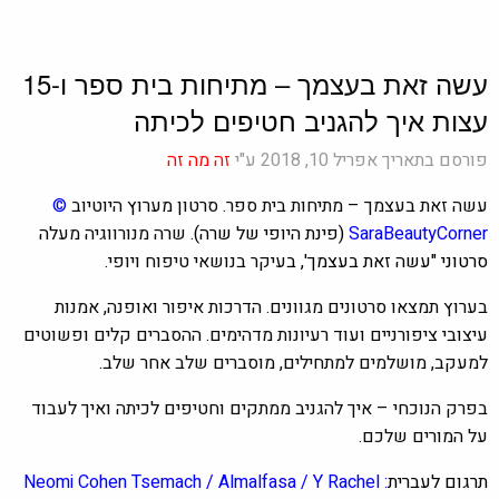
עשה זאת בעצמך – מתיחות בית ספר ו-15
עצות איך להגניב חטיפים לכיתה
פורסם בתאריך אפריל 10, 2018 ע"י
זה מה זה
עשה זאת בעצמך – מתיחות בית ספר. סרטון מערוץ היוטיוב
©
SaraBeautyCorner
(פינת היופי של שרה).
שרה מנורווגיה מעל
ה
סרטוני "עשה זאת בעצמך', ב
עיקר בנושאי טיפוח ויופי.
בערוץ תמצאו סרטונים מגוונים. הדרכות איפור ואופנה, אמנות
עיצובי ציפורניים ועוד רעיונות מדהימים. ההסברים קלים ופשוטים
למעקב, מושלמים למתחילים, מוסברים שלב אחר שלב.
בפרק הנוכחי – איך להגניב ממתקים וחטיפים לכיתה ואיך לעבוד
על המורים שלכם.
תרגום לעברית
: Neomi Cohen Tsemach / Almalfasa / Y Rachel