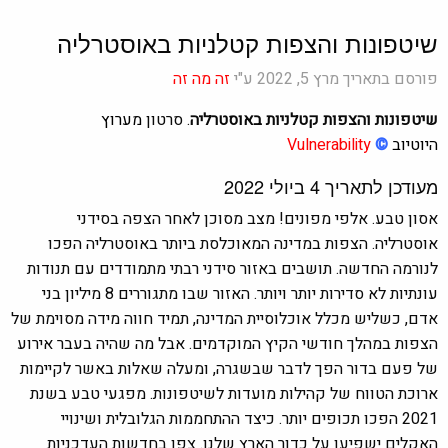
שיטפונות והצפות קטלניות באוסטרליה
פורסם בתאריך מרץ 5, 2022 ע"י
זה מה זה
שיטפונות והצפות קטלניות באוסטרליה
. סרטון
מערוץ
היוטיוב
©
Vulnerability
מעודכן לתאריך 4 ביולי 2022
אסון טבע. אלפי מפונים! מצב מסוכן לאחר הצפה בסידני
אוסטרליה. הצפות במדינה המאוכלסת ביותר באוסטרליה הפכו
לנורמה החדשה. תושבים באזור סידני רבתי מתמודדים עם תנודות
עונתיות לא סדירות יותר ויותר. האזור שבו מתגוררים 8 מיליון בני
אדם, כשליש מכלל אוכלוסיית המדינה, תמיד חווה מידה מסוימת של
הצפות במהלך חודשי הקיץ המוקדמים. אבל מה שהיה בעבר אירוע
של פעם בדור הפך לדבר שבשגרה, ומעלה שאלות באשר לקיימות
ארוכת הטווח של קהילות מועדות לשיטפונות. מפגעי טבע בשנת
2021 הפכו תכופים יותר. כיצד ההתחממות הגלובלית ושינויי
האקלים ישפיעו על כדור הארץ שלנו. צפו בחדשות העדכניות