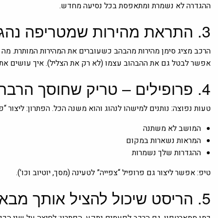
ההגדרה לא נשמרת ומתאפסת בכל נסיעה מחדש.
3. התראת מהירות שמטריפה נהגים
הרכב מציג סימן מהירות מהבהב כשעוברים את המהירות המותרת. מה 
אפשר לבטל גם את ההבהוב עצמו (לא רק את הצליל). איך עושים את זה? בתפריט Driver Assistance יש לה
4. פרופילים – טריק שחוסך הרבה כאב ראש
טעות נפוצה: נותנים למישהו לנהוג והוא משנה הכל. הפתרון: ליצור “פ
המושב לא משתנה
המראות נשארות במקום
ההגדרות שלך נשמרות
טיפ: אפשר ליצור גם פרופיל “צפייה” לטעינה (מסך, יוטיוב וכו’).
5. הריסט שיכול להציל אותך מבאגים