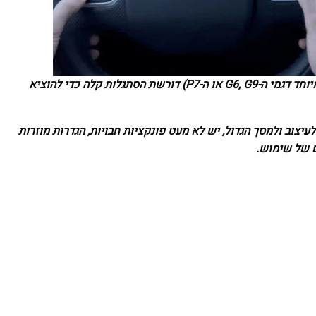
בעלות על רכב חשמלי מתקדם כמו ה-XPeng (במיוחד דגמי ה-G6, G9 או ה-P7) דורשת הסתגלות קלה כדי להוציא
יצוב ולמסך הגדול, יש לא מעט פונקציות חבויות, הגדרות מוזרות
ם של שימוש.