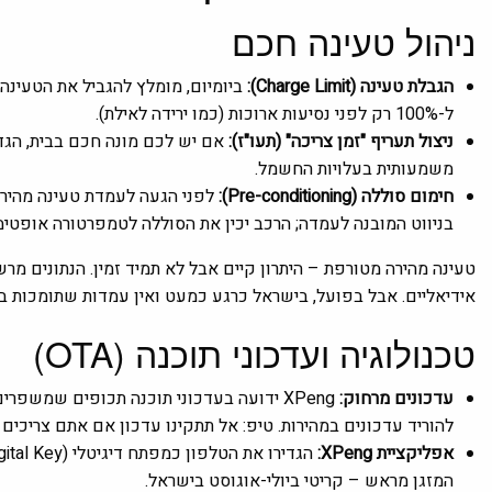
ניהול טעינה חכם
הגבלת טעינה (Charge Limit):
ל-100% רק לפני נסיעות ארוכות (כמו ירידה לאילת).
ניצול תעריף "זמן צריכה" (תעו"ז):
משמעותית בעלויות החשמל.
חימום סוללה (Pre-conditioning):
בניווט המובנה לעמדה; הרכב יכין את הסוללה לטמפרטורה אופטימ
אידיאליים. אבל בפועל, בישראל כרגע כמעט ואין עמדות שתומכות במ
טכנולוגיה ועדכוני תוכנה (OTA)
עדכונים מרחוק:
להוריד עדכונים במהירות. טיפ: אל תתקינו עדכון אם אתם צריכים לצאת לנסיעה
אפליקציית XPeng:
המזגן מראש – קריטי ביולי-אוגוסט בישראל.