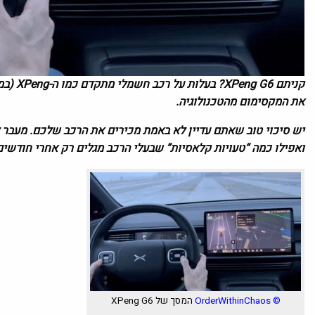
קניתם XPeng G6?
את המקסימום מהטכנולוגיה.
יש סיכוי טוב שאתם עדיין לא באמת מכירים את הרכב שלכם. מעבר לע
ואפילו כמה “טעויות קלאסיות” שבעלי הרכב מגלים רק אחרי חודשי
©
OrderWithinChaos
המסך של XPeng G6