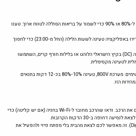
ביומיום, מומלץ להגביל את הטעינה ל-80% או 90% כדי לשמור על בריאות הסוללה לטווח ארוך. טענו
אם יש לכם מונה חכם בבית, הגדירו באפליקציה טעינה לשעות הלילה (החל מ-23:00) כדי לחסוך
לפני הגעה לעמדת טעינה מהירה (DC) בקיץ הישראלי הלוהט או בלילות חורף קרים, השתמשו
לית לטעינה מקסימלית.
טעינה מהירה מטורפת – היתרון קיים אבל לא תמיד זמין. הנתונים מרשימים: מערכת 800V, טעינה 10%-80% בכ-12 דקות בתנאים
הירות הזו.
XPeng ידועה בעדכוני תוכנה תכופים שמשפרים את הרכב. ודאו שהרכב מחובר ל-Wi-Fi בחניה (אם יש קליטה) כדי
 דחופה ב-30 הדקות הקרובות.
הגדירו את הטלפון כמפתח דיגיטלי (Digital Key). זה מאפשר לכם לצאת מהבית בלי מפתח פיזי ולהפעיל את