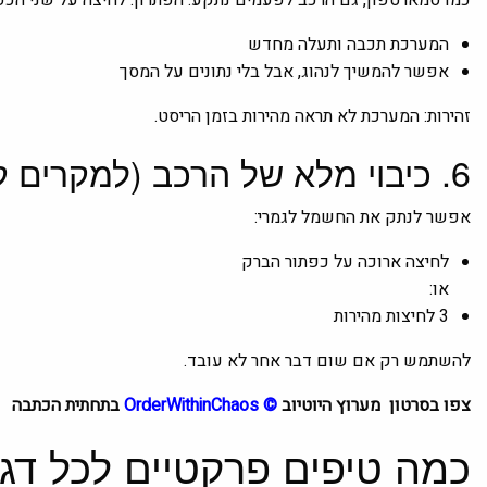
כמו סמארטפון, גם הרכב לפעמים נתקע. הפתרון: לחיצה על שני הכפתורים הח
המערכת תכבה ותעלה מחדש
אפשר להמשיך לנהוג, אבל בלי נתונים על המסך
זהירות: המערכת לא תראה מהירות בזמן הריסט.
6. כיבוי מלא של הרכב (למקרים קיצוניים)
אפשר לנתק את החשמל לגמרי:
לחיצה ארוכה על כפתור הברק
או:
3 לחיצות מהירות
להשתמש רק אם שום דבר אחר לא עובד.
צפו בסרטון מערוץ היוטיוב
©
OrderWithinChaos
בתחתית הכתבה
כמה טיפים פרקטיים לכל דגמי ng