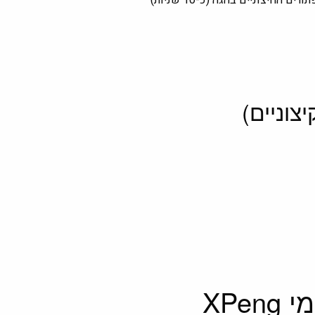
יצוניים בהגה (כ-10 שניות)
XPe