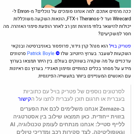
ככה מרמים אתכם. למה אנחנו סומכים על נוכלים? מ-Enron ל-
Wirecard ועד ל-Theranos ו-FTX, הונאות השקעה משוכללות
יכולות להישאר בלתי מזוהות זמן רב לאחר הופעת סימני האזהרה. מה
חסר למשקיעים?
פטריק בויל
הוא מנהל קרן גידור, פרופסור באוניברסיטה ובנקאי
השקעות לשעבר. בערוץ היוטיוב שלו
©
Patrick Boyle
סרטונים
עדכניים על מה שקורה בשווקים בעולם. בין היתר תמצאו בערוץ
מידע על מסחר בכלים כמותיים ומימון תאגידי. בערוץ גם ראיונות
עם האנשים המעניינים ביותר בתעשייה הפיננסית.
לסרטונים נוספים של פטריק בויל עם כתוביות
בעברית או תרגום תוכן לעברית לחצו על ה
קישור
ב-Zemaze אנחנו משלימים לכם את הפערים
בזווית ייחודית. כאן תמצאו שילוב בין אסטרטגיה
ללייף סטייל: אנחנו מנתחים לעומק טכנולוגיה, AI
וגאופוליטיקה, לצד סקירות רכב ומדריכי טיולים