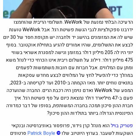
הדעיכה הבלתי נמנעת של WeWork. תשלומי הריבית שהוחמצו
ידרבנו ספקולציות לגבי הגשת פשיטת רגל. אבל WeWork טוענת
שיש לה את המזומנים בהישג יד ולחברה יש תקופת חסד של 30 יום
לבצע את התשלומים, שהיו אמורים להגיע בתחילת אוקטובר. בסוף
יוני היו לה 205 מיליון דולר במזומן וגישה למסגרת אשראי בשווי
475 מיליון דולר. דילוג על תשלום ריבית אינו הכרחי כדי לנהל משא
ומתן עם המלווים. אבל חברות עם חובות משתמשות לפעמים
במהלך כדי להפעיל לחץ על המלווים לבצע מחדש עסקאות
בתנאים נוחים יותר. מאז הקמתה ב-2010 ועד לקריסתה ב-2023,
המסע של WeWork ואדם נוימן היה רכבת הרים. החברה שהוערכה
פעם ב-47 מיליארד דולר נמצאת כיום על סף פשיטת רגל. איך
חברת ההון סיכון תמכה בחברה המשותפת, בסופו של דבר כמדורה
הפיננסית הגדולה ביותר בתולדות ההון סיכון?
פטריק בויל
הוא מנהל קרן גידור, פרופסור באוניברסיטה ובנקאי
השקעות לשעבר. בערוץ היוטיוב שלו
©
Patrick Boyle
סרטונים