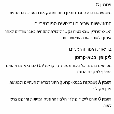
ויטמין C
משמש גם הוא כנוגד חמצון חיוני ומחזק את המערכת החיסונית.
התאוששות שרירים וביצועים ספורטיביים
ה-L-ציטרולין שבאבטיח נקשר ליכולת להפחית כאבי שרירים לאחר
אימון ולשפר את ההתאוששות.
בריאות העור והעיניים
ו
ליקופן
בטא-קרוטן
מסייעים בהגנה על העור מפני נזקי קרינת UV (אם כי אינם מהווים
תחליף למקדם הגנה).
ויטמין A
(שמקורו בבטא-קרוטן) חיוני לבריאות העיניים ולמניעת
ניוון מקולרי.
ויטמין C
תורם לייצור קולגן, חלבון המעניק גמישות ומרקם בריא
לעור.