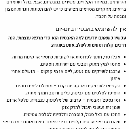
הגרעינים, במיוחד הקלויים, עשירים במגנזיום, אבץ, ברזל ושומנים
בריאים. מחקרים מסוימים מציעים כי יש להם תכונות נוגדות חמצון
ומגנות על הכבד.
איך להשתמש באבטיח ביום-יום
עכשיו כשאתם יודעים למה האבטיח הוא פרי מרפא עוצמתי, הנה
דרכים קלות וטעימות לשלב אותו בשגרה:
אכלו טרי, חתוך לפרוסות או לקוביות כחטיף או קינוח מרווה.
סחטו למיץ מתוק וטבעי עם יתרונות נוספים.
ערבבו לשייקים עם נענע, ליים או מי קוקוס – מושלם אחרי
אימון.
הקפיאו לארטיקים או קוביות קרח – מושלם לימים חמים.
הוסיפו לסלטים עם גבינות, עלים ורוטב חמוץ-מתוק.
נסו גספצ’ו אבטיח – ערבוב של מלפפון, עגבנייה, פלפל אדום,
שמן זית ועשבי תיבול למרק צונן.
חתכו עם בצל סגול, כוסברה וחלפיניו לסלסה עסיסית.
תיהנו מגרעיני אבטיח קלויים בפני עצמם. פצחו אותם כמו גרעיני