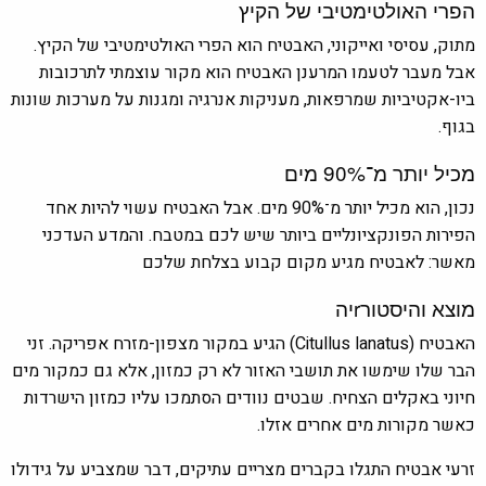
הפרי האולטימטיבי של הקיץ
מתוק, עסיסי ואייקוני, האבטיח הוא הפרי האולטימטיבי של הקיץ.
אבל מעבר לטעמו המרענן האבטיח הוא מקור עוצמתי לתרכובות
ביו-אקטיביות שמרפאות, מעניקות אנרגיה ומגנות על מערכות שונות
בגוף.
מכיל יותר מ־90% מים
נכון, הוא מכיל יותר מ־90% מים. אבל האבטיח עשוי להיות אחד
הפירות הפונקציונליים ביותר שיש לכם במטבח. והמדע העדכני
מאשר: לאבטיח מגיע מקום קבוע בצלחת שלכם
מוצא והיסטורrיה
האבטיח (Citullus lanatus) הגיע במקור מצפון-מזרח אפריקה. זני
הבר שלו שימשו את תושבי האזור לא רק כמזון, אלא גם כמקור מים
חיוני באקלים הצחיח. שבטים נוודים הסתמכו עליו כמזון הישרדות
כאשר מקורות מים אחרים אזלו.
זרעי אבטיח התגלו בקברים מצריים עתיקים, דבר שמצביע על גידולו