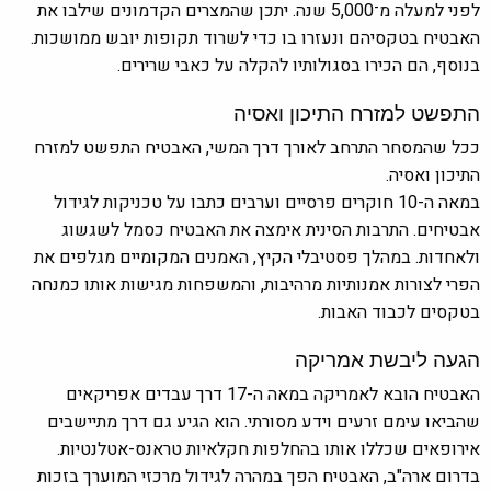
לפני למעלה מ־5,000 שנה. יתכן שהמצרים הקדמונים שילבו את
האבטיח בטקסיהם ונעזרו בו כדי לשרוד תקופות יובש ממושכות.
בנוסף, הם הכירו בסגולותיו להקלה על כאבי שרירים.
התפשט למזרח התיכון ואסיה
ככל שהמסחר התרחב לאורך דרך המשי, האבטיח התפשט למזרח
התיכון ואסיה.
במאה ה-10 חוקרים פרסיים וערבים כתבו על טכניקות לגידול
אבטיחים. התרבות הסינית אימצה את האבטיח כסמל לשגשוג
ולאחדות. במהלך פסטיבלי הקיץ, האמנים המקומיים מגלפים את
הפרי לצורות אמנותיות מרהיבות, והמשפחות מגישות אותו כמנחה
בטקסים לכבוד האבות.
הגעה ליבשת אמריקה
האבטיח הובא לאמריקה במאה ה-17 דרך עבדים אפריקאים
שהביאו עימם זרעים וידע מסורתי. הוא הגיע גם דרך מתיישבים
אירופאים שכללו אותו בהחלפות חקלאיות טראנס-אטלנטיות.
בדרום ארה"ב, האבטיח הפך במהרה לגידול מרכזי המוערך בזכות