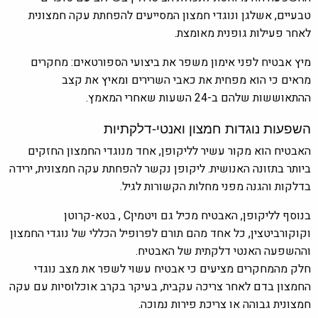
טבעיים, אשלגן ונוגדי חמצון המסייעים להפחתת עקה חמצונית
לאחר פעילות גופנית מאומצת.
מיץ אבטיח לפני אימון משפר את ביצועי הספורטאים: מחקרים
מראים כי הוא מפחית את כאבי השרירים ומאיץ את קצב
ההתאוששות שלהם ב-24 השעות שאחרי המאמץ.
השפעות נוגדות חמצון ואנטי-דלקתיות
האבטיח הוא מקור עשיר לליקופן, אחד מנוגדי החמצון החזקים
ביותר בתזונה האנושית. ליקופן נקשר להפחתת עקה חמצונית, ירידה
בדלקות והגנה מפני מחלות הקשורות לגיל.
בנוסף לליקופן, האבטיח מכיל גם ויטמיןC , בטא-קרוטן
וקוקורביטצין, כל אחד מהם תורם לפרופיל הכללי של נוגדי החמצון
וההשפעה האנטי דלקתית של האבטיח.
חלק מהמחקרים מציעים כי אבטיח עשוי לשפר את מצב נוגדי
החמצון בדם לאחר צריכה עקבית, בעיקר בקרב אוכלוסיות עם עקה
חמצונית גבוהה או צריכת פירות נמוכה.