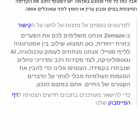
אבל כמו כל פרי שנוגע באדמה יש לשטוף היטב את הקליפה
החיצונית במים וסבון עדין או חומץ לפני שאוכלים אותה.
לסרטונים נוספים על מזונות-על לחצו על ה
קישור
ב-Zemaze אנחנו משלימים לכם את הפערים
בזווית ייחודית. כאן תמצאו שילוב בין אסטרטגיה
ללייף סטייל: אנחנו מנתחים לעומק טכנולוגיה, AI
וגאופוליטיקה, לצד סקירות רכב ומדריכי טיולים
שנבחרו בקפידה. הצטרפו אלינו כדי להבין את
המגמות העולמיות מבלי לוותר על הדברים
הקטנים של החיים. אתם במקום הנכון.
כדי להישאר מעודכנים בתכנים חדשים הצטרפו ל
דף
הפייסבוק
שלנו