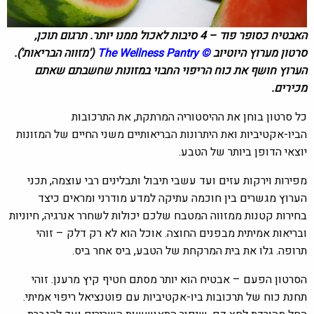
האבטיח כסופר פוד – 4 סיבות לאכול ממנו יותר. תרגום תוכן,
סרטון מערוץ היוטיוב
©
The Wellness Pantry
('מזווה הבריאות').
הערוץ חושף את כוח הריפוי החבוי במזונות שחשבתם שאתם
מכירים.
כל סרטון בוחן את ההיסטוריה המרתקת, את התרכובות
הביו-אקטיביות ואת היתרונות הבריאותיים משני החיים של המזונות
יוצאי הדופן ביותר של הטבע.
מפירות וירקות עזים ועד עשבי תיבול ותבלינים רבי עוצמה, תכני
הערוץ מגשרים בין חוכמה עתיקה למדע מודרני ומראים כיצד
בחירות קטנות ממזווה המטבח שלכם יכולות לשחרר אנרגיה, חיוניות
ובריאות אמיתית מבפנים החוצה. אוכל הוא לא רק דלק – זוהי
תרופה. גלו את בית המרקחת של הטבע, ביס אחר ביס.
הסרטון הפעם – אבטיח הוא יותר מסתם חטיף קיץ מרענן. זוהי
תחנת כוח של תרכובות ביו-אקטיביות עם פוטנציאל ריפוי אמיתי.