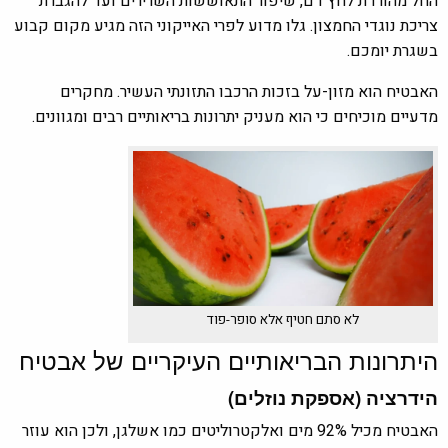
החל מהורדת לחץ דם, שיפור התאוששות השרירים ועד להגברת
צריכת נוגדי החמצון. גלו מדוע לפרי האייקוני הזה מגיע מקום קבוע
בשגרת יומכם.
האבטיח הוא מזון-על בזכות הרכבו התזונתי העשיר. מחקרים
מדעיים מוכיחים כי הוא מעניק יתרונות בריאותיים רבים ומגוונים.
לא סתם חטיף אלא סופר-פוד
היתרונות הבריאותיים העיקריים של אבטיח
הידרציה (אספקת נוזלים)
האבטיח מכיל 92% מים ואלקטרוליטים כמו אשלגן, ולכן הוא עוזר