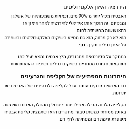
הידרציה ואיזון אלקטרוליטים
האבטיח מכיל יותר מ־90% מים, וכמויות משמעותיות של אשלגן
ומגנזיום. זה הופך אותו אידיאלי להידרציה לאחר אימון או
התאוששות מחשיפה לחום.
הוא לא רק מרווה, הוא גם מסייע בשיקום האלקטרוליטים ובשמירה
על איזון נוזלים תקין בגוף.
במחקר על ספורטאים מתבגרים, מיץ אבטיח נמצא יעיל כמו
משקאות ספורט מסחריים בשיקום נוזלים ושיפור ההתאוששות.
היתרונות המפתיעים של הקליפה והגרעינים
רוב האנשים זורקים אותם, אבל לקליפה ולגרעינים של האבטיח יש
יתרונות.
הקליפה הלבנה מכילה אפילו יותר ציטרולין מהחלק האדום ושימשה
באופן מסורתי כמשתן טבעי. מחקרים הראו שתמצית קליפת אבטיח
משפרת זרימת דם ומפחיתה לחץ דם.