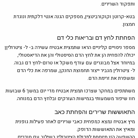
ותפקוד השרירים.
בטא-קרוטן וקוקורביטצין, מספקים הגנה אנטי דלקתית ונוגדת
חמצון.
הפחתת לחץ דם ובריאות כלי דם
מספר ניסויים קליניים הראו שתמצית אבטיח עשירה ב- ל- ציטרוליןן
יכולה להפחית הן את לחץ הדם הסיסטולי והן את הדיאסטולי,
במיוחד אצל מבוגרים עם עודף משקל או טרום-לחץ דם גבוה.
ל- ציטרולין מגביר ייצור תחמוצת החנקן, שמרפה את כלי הדם
ומשפרת את זרימת הדם.
משתתפים במחקר שצרכו תמצית אבטיח מדי יום במשך 6 שבועות
חוו שיפור משמעותי בגמישות העורקים ובלחץ הדם במנוחה.
התאוששות שרירים והפחתת כאב
מיץ אבטיח נמצא כמפחית כאבי שרירים לאחר פעילות גופנית
ומאיץ את התאוששות הדופק.
ההשפעה הזו מיוחסת לתכולת הציטרולין בשילוב עם סוכרים