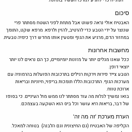
חמנייה כדי להגיע למרכז העשיר בתזונה.
סיכום
האבטיח אולי נראה פשוט אבל מתחת לפני השטח מסתתר פרי
שנוצר על ידי הטבע כדי להרטיב, להזין ולרפא. מרפא שקט, התומך
במחזור הדם, מרגיע את הגוף ומטעין אותו מחדש דרך כימיה טבעית.
מחשבות אחרונות
ככל שאנו מגלים יותר על מזונות יומיומיים, כך הם נראים לנו יותר
יוצאי דופן.
הטבע צייד פירות וירקות רגילים בתרכובות הפועלות בהרמוניה עם
מערכות הגוף. התרכובות הללו תומכות בריפוי, חיוניות ובריאות
ארוכת טווח.
בואו נמשיך לגלות מה עוד מסתתר לנו ממש מול העיניים. כי בסופו
של דבר, בריאות היא עושר וכל ביס הוא השקעה בעצמכם.
הערת מערכת 'זה מה זה'
הקליפה של האבטיח (גם החיצונית וגם הלבנה) בטוחה למאכל.