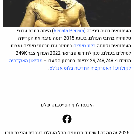
העיתונאית רנטה פריירה (
Renata Pereira
) הייתה כתבת ערוצי
טלוויזיה ברחבי העולם. בשנת 2015 רנטה עזבה את הקריירה
העיתונאית ופתחה
בלוג טיולים
ביוטיוב עם
סרטוני טיולים ועצות
‏מנויים‏ ו- 29,748,748 צפיות. בסרטון הפעם –
מוזיאון האקדמיה
לקולנוע | האטרקציה החדשה בלוס אנג'לס
.
היכנסו לדף הפייסבוק שלנו
Facebook
2026 זה מה זה | שיתוף סרטונים מכל העולם בעברית והפצת תוכן