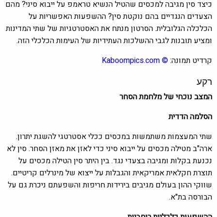
כיצד סין מגיבה למכסים שהטיל הנשיא טראמפ על ייבוא סיני? מהם
הצעדים הנגדיים בהם נוקטת סין? ההשפעות האפשריות על
הכלכלה הגלובלית. הסרטון מנתח את האסטרטגיות של שתי המדינות
ומציע תובנות לגבי ההשלכות העתידיות של העימות הכלכלי הזה.​
קרדיט תמונה:
©
Kaboompics.com
רקע
המצב נוכחי של מלחמת הסחר
הסלמה הדדית
שתי המעצמות משתמשות במכסים ככלי אסטרטגי להשגת יתרון.
ארה"ב מטילה מכסים על ייבוא סיני כדי לאזן את מאזן הסחר. סין לא
נכנעת בקלות ומגיבה בצעדי נגד. בין היתר סין הטילה מכסים על
תוצרת חקלאית אמריקאית והגבלות על ייצוא של מינרלים קריטיים.
שווקי ההון בעולם מגיבים בירידות חריפות והשפעתם ניכרת גם על
הבורסה בת"א.
ההשפעות כלכליות רוחביות