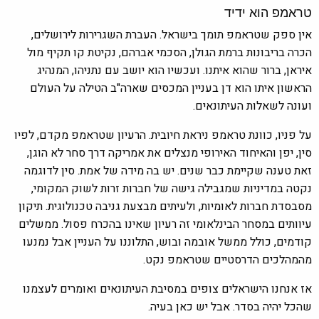
טראמפ הוא ידיד
אין ספק שטראמפ תומך בישראל. העברת השגרירות לירושלים,
הכרה בריבונות ברמת הגולן, הסכמי אברהם, נקיטת קו תקיף מול
איראן, ברור שהוא איתנו. ועכשיו הוא יושב עם נתניהו, המנהיג
הראשון איתו הוא דן בעניין המכסים שארה"ב הטילה על העולם
ועונה לשאלות העיתונאים.
על פניו, כוונת טראמפ ניראת חיובית. הרעיון שטראמפ מקדם, לפיו
סין, יפן והאיחוד האירופי מנצלים את אמריקה דרך סחר לא הוגן,
זאת טענה שקיימת כבר שנים. יש בה מידה של אמת. סין לדוגמה
נקטה במדיניות שמגבילה גישה של חברות זרות לשוק המקומי,
מסבסדת חברות לאומיות, ולעיתים מבצעת גניבה טכנולוגית. תיקון
עיוותים במסחר הבינלאומי זה רעיון שאינו בהכרח פסול. ממשלים
קודמים, כולל ממשל אובמה ובוש, התלוננו על העניין אבל נמנעו
מהמהלכים הדרסטיים שטראמפ נקט.
אז אנחנו הישראלים צופים במסיבת העיתונאים ואומרים לעצמנו
שהכל יהיה בסדר. אבל יש כאן בעיה.