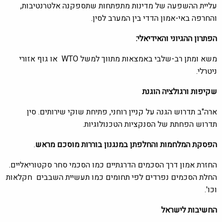
עליית ההשפעה של מדינות מתפתחות שתספקנה אלטרנטיבות,
והחרפה באי-אמון הדדי בין המערב לסין.
הפתרון ההגיוני והאידיאלי
:
משא ומתן רב-שלבי באמצאות מתווך למשל WTO או גוף אזורי
ניטרלי.
שקיפות ורגולציה הוגנת
ארה"ב תדרוש הגנה על קניין רוחני, פתיחת שוקי שירותים. סין
תדרוש הפחתת של הסנקציות הטכנולוגיות.
הפסקת המלחמות והחלפתן במנגנון בוררות מוסכם מראש
.
החזרת אמון דרך הסכמים הדרגתיים כמו הסכמי סחר סקטוריאליים.
החלת הסכמים נפרדים לפי תחומים כמו תעשיית השבבים חקלאות
וכו'.
החשיבות לישראל