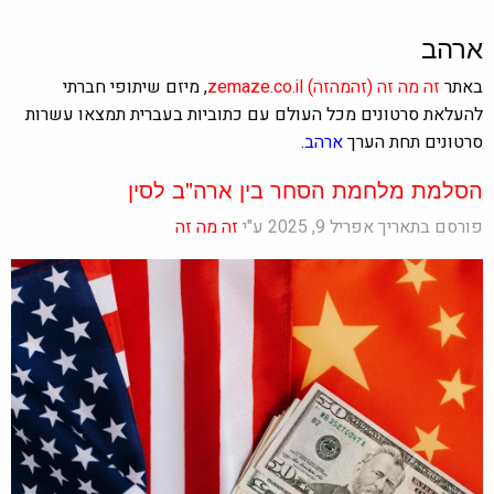
ארהב
באתר
זה מה זה
(זהמהזה)
zemaze.co.il
, מיזם שיתופי חברתי
להעלאת סרטונים מכל העולם עם כתוביות בעברית תמצאו עשרות
סרטונים תחת הערך
ארהב
.
הסלמת מלחמת הסחר בין ארה"ב לסין
פורסם בתאריך אפריל 9, 2025 ע"י
זה מה זה