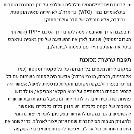
לבנות חזית דיפלומטית וכלכלית שתלחץ על סין במסגרת מוסדות
בינלאומיים כמו (WTO). כך ארה"ב לא הייתה נראית תוקפנית
ובודדה, אלא מובילה של סדר עולמי מתוקן.
זו בעצם הדרך שאובמה ניסה לקדם דרך הסכם –TPP (השיתוף
הטרנס־פסיפי), שנועד לאזן את ההשפעה של סין באסיה. טראמפ
ביטל את ההסכם מייד עם כניסתו לבית הלבן.
תגובת שרשרת מסוכנת
במקום לירות מכסים בלי הבחנה על כל סקטור וסקטור (כמו
אלומיניום, רכבים, מוצרי צריכה) אפשר היה לפתוח בשיחות עם כל
מדינה בנפרד ולבקש תיקונים והקלות פרטניות. למשל, אפשר היה
להסיר חסמים רגולטוריים על יצוא חקלאי אמריקאי, או לדרוש
פתיחת שוק שירותים. זה לוקח יותר זמן, אבל מונע תגובת שרשרת
מסוכנת של נקמה כלכלית. יש מגוון כלים כלכליים שאפשר
להשתמש בהם. במקום להעניש יבוא, ניתן לתמרץ ייצור מקומי
ולהעניק הטבות מס לחברות שמחזירות ייצור לארה"ב. כדי לשמר את
היתרון התחרותי של ארה"ב אפשר להפנות משאבים להשקעה