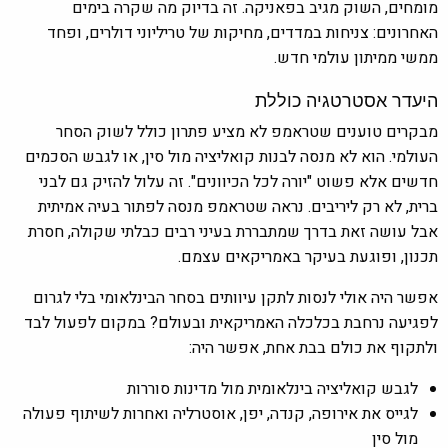
מומחים, השוק מגיב בפאניקה. זה בדיוק מה שקרה בימים
האחרונים: צניחות במדדים, מחיקות של טריליוני דולרים, ופחד
ממשי ממיתון עולמי חדש.
היעדר אסטרטגיה כוללת
מבקרים טוענים שטראמפ לא מציע פתרון כולל לשוק הסחר
העולמי. הוא לא מנסה לבנות קואליציה מול סין, או לגבש הסכמים
חדשים אלא פשוט "יורה לכל הכיוונים". זה עלול להזיק גם לבני
ברית, לא רק ליריבים. נראה שטראמפ מנסה לפתור בעיה אמיתית
אבל עושה זאת בדרך שמתבררת בעיני רבים כבלתי שקולה, חסרת
תכנון, ופוגעת בעיקר באמריקאים עצמם.
אפשר היה אולי לנסות לתקן עיוותים בסחר הבינלאומי בלי לגרום
לפגיעה נרחבת בכלכלה האמריקאית ובעולם? במקום לפעול לבד
ולתקוף את כולם בבת אחת, אפשר היה:
לגבש קואליציה בינלאומית מול מדינות סוררות
לגייס את אירופה, קנדה, יפן, אוסטרליה ואחרות לשיתוף פעולה
מול סין