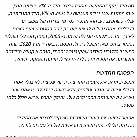
וזה מדד נוסף להמחשת חומרת המצב: מדד ה- VIX. בשונה מגרף
שוק המניות שבו ירידה מצביעה על בעיה, ה- VIX, מדד התנודתיות,
עולה כשהמצב רע. הוא מתנהג כמו מד מדידה של משברים
כלכליים. אתם יכולים לראות שם רק כמה פסגות גבוהות באמת
לאורך זמן. הראשונה הגדולה קרתה ב- 2008, האסון הכלכלי העולמי
החמור ביותר מאז השפל הגדול. הפסגה הבאה – מרץ 2020, שזה
המשבר הגלובלי האדיר שהקורונה גרמה לו, מגפה שקטלה מיליונים
והשביתה את הפעילות הכלכלית כאילו הייתה הפסקת חשמל.
הפסגה החדשה
ועכשיו, תראו את הפסגה החדשה. זו של עכשיו. לא בגלל אסון
כלכלי עצום או מגפה עולמית, אלא פשוט כי דונלד טראמפ שוב
נשיא, עם הרעיונות המבריקים שלו. והיקף ההרס שהוא חולל בלתי
נתפס.
אפשר לראות את כותבי הכותרות נאבקים למצוא את המילים
הנכונות הלילה. הנה הכותרת הראשית של וול סטריט ג'ורנל: