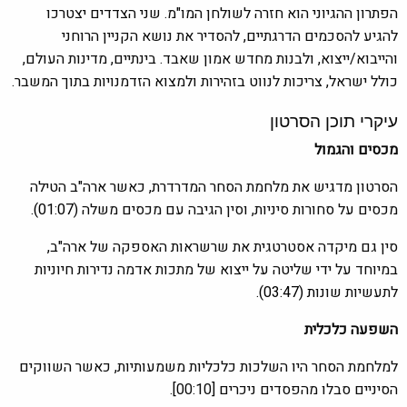
הפתרון ההגיוני הוא חזרה לשולחן המו"מ. שני הצדדים יצטרכו
להגיע להסכמים הדרגתיים, להסדיר את נושא הקניין הרוחני
והייבוא/ייצוא, ולבנות מחדש אמון שאבד. בינתיים, מדינות העולם,
כולל ישראל, צריכות לנווט בזהירות ולמצוא הזדמנויות בתוך המשבר.
עיקרי תוכן הסרטון
מכסים והגמול
הסרטון מדגיש את מלחמת הסחר המדרדרת, כאשר ארה"ב הטילה
מכסים על סחורות סיניות, וסין הגיבה עם מכסים משלה (
01:07).
סין גם מיקדה אסטרטגית את שרשראות האספקה של ארה"ב,
במיוחד על ידי שליטה על ייצוא של מתכות אדמה נדירות חיוניות
לתעשיות שונו
ת (03:47).
השפעה כלכלית
למלחמת הסחר היו השלכות כלכליות משמעותיות, כאשר השווקים
הסיניים סבלו מהפסדים ניכרים [00:10].