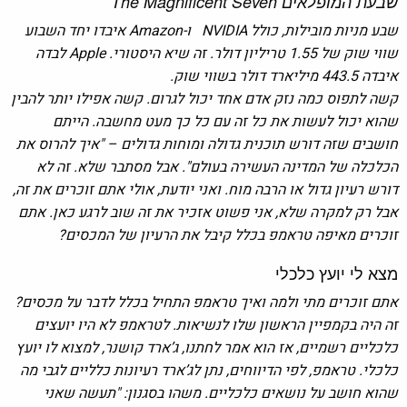
שבעת המופלאים The Magnificent Seven
שבע מניות מובילות, כולל NVIDIA ו-Amazon איבדו יחד השבוע
שווי שוק של 1.55 טריליון דולר. זה שיא היסטורי. Apple לבדה
איבדה 443.5 מיליארד דולר בשווי שוק.
קשה לתפוס כמה נזק אדם אחד יכול לגרום. קשה אפילו יותר להבין
שהוא יכול לעשות את כל זה עם כל כך מעט מחשבה. הייתם
חושבים שזה דורש תוכנית גדולה ומוחות גדולים – "איך להרוס את
הכלכלה של המדינה העשירה בעולם". אבל מסתבר שלא. זה לא
דורש רעיון גדול או הרבה מוח. ואני יודעת, אולי אתם זוכרים את זה,
אבל רק למקרה שלא, אני פשוט אזכיר את זה שוב לרגע כאן. אתם
זוכרים מאיפה טראמפ בכלל קיבל את הרעיון של המכסים?
מצא לי יועץ כלכלי
אתם זוכרים מתי ולמה ואיך טראמפ התחיל בכלל לדבר על מכסים?
זה היה בקמפיין הראשון שלו לנשיאות. לטראמפ לא היו יועצים
כלכליים רשמיים, אז הוא אמר לחתנו, ג’ארד קושנר, למצוא לו יועץ
כלכלי. טראמפ, לפי הדיווחים, נתן לג’ארד רעיונות כלליים לגבי מה
שהוא חושב על נושאים כלכליים. משהו בסגנון: "תעשה שאני