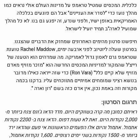
כלכלית. המכסים שמטיל טראמפ על מדינות העולם אולי נראים כמו
מהלך נועז כדי "לסדר את העניינים" אבל הם פוגעים בכלכלה
האמריקאית באופן ישיר, ולפני שנדע, זה יפגע גם בנו. לא כל מהלך
שמועיל לארה"ב תמיד יועיל לישראל.
חיפשנו סרטון מהימים האחרונים שמחזק את הדברים שהצגנו.
בסרטון שעלה ליוטיוב לפני ארבעה ימים, Rachel Maddow טוענת
שטראמפ גרם לאסון גדול לאמריקה. מה שמדהים הוא הטענה של
רייצ'ל שהמקור למדיניות המכסים החדשה הוא "מזכר מזויף מאדם
מזויף שלא קיים כלל" (Ron Vara) כדי שזה ייראה כאילו מדובר
בנושא רציני שמומחים אמיתיים מתווכחים עליו. בדקנו בכמה
מקורות וזה באמת נכון, אין אדם כזה בשם "רון וארה ".
תרגום הסרטון:
ראיתם כמובן מה קרה בשווקים היום. מדד הדאו ג'ונס צנח ביותר מ-
2,000 נקודות היום. זאת לא טעות דפוס. הדאו צנח ב- 2200 נקודות
אתמול. אתמול והיום אלו הפעמים הראשונות אי פעם שהדאו ירד
ביותר מ- 1500 נקודות בשני ימים רצופים. 1,600 נקודות אתמול,