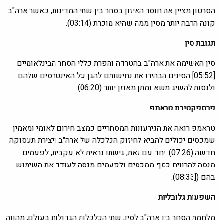
הסרטון מציין את חוסר האיזון בסחר בין שתי המדינות, כאשר ארה"ב
קונה הרבה יותר מסין ממה שהיא מוכרת (03:14).
תגובת סין
סין האשימה את ארה"ב בהטרדה והפרת כללי הסחר הבינלאומיים
[05:52] הסינים הבהירו את נחישותם להגן על האינטרסים שלהם
ולנסות להשיג משא ומתן מאוזן יותר (06:20).
פרספקטיבת טראמפ
טראמפ רואה את הגירעונות המסחריים כמצב חירום לאומי ומאמין
שמכסים יכולים להביא לחיזוק הכלכלה של ארה"ב ויצירת תעסוקה
חד
שה (07:26). יחד
עם זאת, גישתו נראית לא עקבית, לפעמים
מנסה להרוויח כסף ממכסים ולפעמים מנסה לעודד את השימוש
ב
הם ([08:33).
השפעות גלובליות
מלחמת הסחר בין ארה"ב לסין, שתי הכלכלות הגדולות בעולם, מהווה