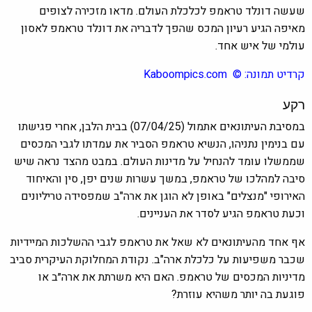
שעשה דונלד טראמפ לכלכלת העולם. מדאו מזכירה לצופים
מאיפה הגיע רעיון המכס שהפך לדבריה את דונלד טראמפ לאסון
עולמי של איש אחד.
קרדיט תמונה:
©
Kaboompics.com
רקע
במסיבת העיתונאים אתמול (07/04/25) בבית הלבן, אחרי פגישתו
עם בנימין נתניהו, הנשיא טראמפ הסביר את עמדתו לגבי המכסים
שממשלו עומד להנחיל על מדינות העולם. במבט מהצד נראה שיש
סיבה למהלכו של טראמפ, במשך עשרות שנים יפן, סין והאיחוד
האירופי "מנצלים" באופן לא הוגן את ארה"ב שמפסידה טריליונים
וכעת טראמפ הגיע לסדר את העניינים.
אף אחד מהעיתונאים לא שאל את טראמפ לגבי ההשלכות המיידיות
שכבר משפיעות על כלכלת ארה"ב. נקודת המחלוקת העיקרית סביב
מדיניות המכסים של טראמפ. האם היא משרתת את ארה״ב או
פוגעת בה יותר משהיא עוזרת?