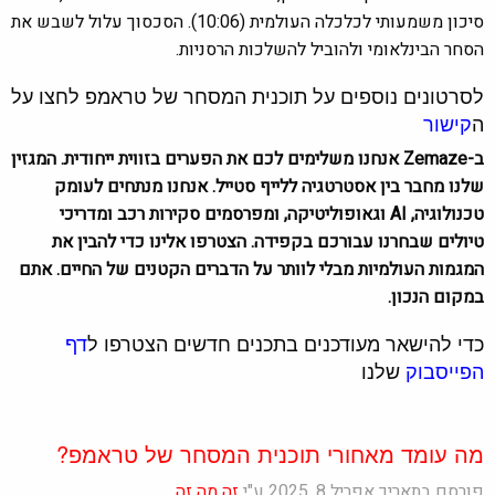
סיכון משמעותי לכלכלה העולמית (10:06). הסכסוך עלול לשבש את
הסחר הבינלאומי ולהוביל להשלכות הרסניות.
לסרטונים נוספים על תוכנית המסחר של טראמפ לחצו על
ה
קישור
ב-Zemaze אנחנו משלימים לכם את הפערים בזווית ייחודית. המגזין
שלנו מחבר בין אסטרטגיה ללייף סטייל. אנחנו מנתחים לעומק
טכנולוגיה, AI וגאופוליטיקה, ומפרסמים סקירות רכב ומדריכי
טיולים שבחרנו עבורכם בקפידה. הצטרפו אלינו כדי להבין את
המגמות העולמיות מבלי לוותר על הדברים הקטנים של החיים. אתם
במקום הנכון.
כדי להישאר מעודכנים בתכנים חדשים הצטרפו ל
דף
הפייסבוק
שלנו
מה עומד מאחורי תוכנית המסחר של טראמפ?
פורסם בתאריך אפריל 8, 2025 ע"י
זה מה זה