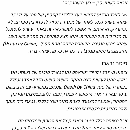
אראה קשוח. סין – רע. משהו כזה."
ואז ג’ארד החליט למצוא יועץ כלכלי לקמפיין של חמו על ידי כך
שהוא פשוט נכנס לאתר של אמזון והתחיל לדפדף בין ספרים. לא
ממש לקרוא אותם, אי אפשר לעשות את זה באתר. פשוט להסתכל
על הכריכות ועל הכותרות. והוא מצא כותרת של ספר שהוא חשב
שהיא ממש מגניבה. הכותרת הייתה "מוות מסין" (Death by China)
וואו, מגניב! ממש מגניב! וזה כנראה כל מה שהיה צריך.
פיטר נבארו
ציטוט מ- 'וניטי פייר': "טראמפ נתן לג’ארד סיכום של דעותיו ואז
ביקש ממנו לעשות קצת מחקר. קושנר פשוט הלך לאמזון ונתקל
בכותרת של ספר Death by China שנכתב במשותף עם אדם בשם
פיטר נבארו. ג’ארד התקשר לנבארו, תומך נלהב בצמצום הגירעון
המסחרי, שנענה להצטרף לצוות בתור יועץ כלכלי. נבארו היה תומך
נלהב במדיניות מכסים אגרסיבית.
אבל מאיפה בכלל פיטר נבארו קיבל את הרעיון שמכסים הם
מדיניות טובה לאמריקה? מה הייתה ההצדקה שלו לזה? ובכן, כן