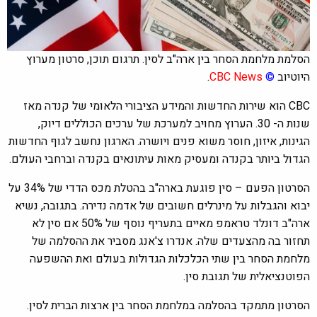
הסלמת מלחמת הסחר בין ארה"ב לסין. תרגום תוכן, סרטון מערוץ
היוטיוב
©
CBC News
.
CBC הוא שירות החדשות והמידע הציבורי הלאומי של קנדה מאז
שנות ה- 30. הערוץ מחויב למערכת של ערכים הכוללים דיוק,
הגינות, איזון, חוסר משוא פנים ויושרה. הארגון נחשב לגוף החדשות
הגדול ביותר בקנדה ומעסיק מאות עיתונאים בקנדה וברחבי העולם.
הסרטון הפעם – סין פוגעת בארה"ב בהטלת מכס הדדי של 34% על
יבוא והגבלות על מינרלים חשובים של אדמה נדירה. בתגובה, נשיא
ארה"ב דונלד טראמפ מאיים בתעריף נוסף של 50% אם סין לא
תחזור בה מהצעדים שלה. אנדרו צ'אנג מסביר את ההסלמה של
מלחמת הסחר בין שתי הכלכלות הגדולות בעולם ואת ההשפעה
הפוטנציאלית של תגובת סין.
הסרטון מתמקד בהסלמה במלחמת הסחר בין ארצות הברית לסין.