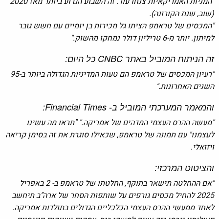
"המניות האמריקאיות צנחו עוד. זה השבוע הגרוע ביותר מאז 2020"
(שוב, שנת הקורונה).
"המכסים של טראמפ הציתו גל מכירות בן יומיים עם חשש גובר
למיתון. יותר מ-6 טריליון דולר נמחקו מהשוק."
זה הניתוח המוביל באתר CNBC כל היום:
"רעיון המכסים של טראמפ הם טעות המדיניות הגדולה ביותר ב-95
השנים האחרונות."
והמאמר המערכתי המוביל ב- Financial Times:
"מעשה ההרס העצמי המדהים של אמריקה." "תראו מה עשינו
לעצמנו" עם תמונה של טראמפ, שכאילו סוגרת את זה בסימן קריאה
ויזואלי.
והציטוט המרכזי:
"אם ההחלטה תישאר בתוקף, החלטתו של טראמפ ב- 2 באפריל
2025 להחיל מכסים גורפים על שותפות הסחר של ארה"ב תיחשב
לאחד ממעשי ההרס העצמי הכלכליים הגדולים בתולדות אמריקה.