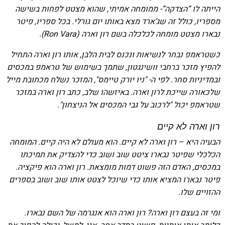
הייתה לו “הצדקה”- ממומחה אמיתי, שהוא מצטט לפחות בשישה
מספריו, כולל זה שג’ארד מצא באותו יום גורלי. בכל ספריו, פיטר
נבארו מצטט מומחה לכלכלה בשם רון וארה (Ron Vara).
כשטראמפ נבחר לנשיאות ונכנס לבית הלבן, אותו רון וארה התחיל
להפיץ מזכר ברחבי וושינגטון, שתמך בשימוש של טראמפ במכסים
ובמדיניות סחר. לפי ה- "ניו יורק טיימס", המזכר נשלח מכתובת מייל
שלכאורה שייכת לרון וארה. באיזשהו שלב, כתב רון וארה במזכר
שטראמפ יכול "לרכוב על גבי המכסים אל הניצחון".
רון וארה לא קיים
הבעיה היא – רון וארה לא קיים. הוא מעולם לא היה קיים. המומחה
הכלכלי שפיטר נבארו ציטט שוב ושוב כדי להצדיק את תמיכתו
במכסים, האדם הזה פשוט דמות מומצאת. רון וארה הוא פיקציה.
פיטר נבארו המציא אותו כדי שיוכל לצטט אותו שוב ושוב בספרים
ההזויים שלו.
ומי זה בעצם רון וארה? רון וארה הוא אנגרמה של השם נבארו.