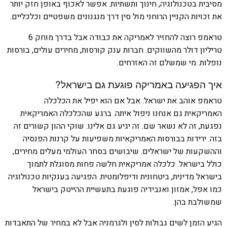
מסיבית בטכנולוגיה, חינוך ותשתיות. אפשר לאכוף באופן חזק יותר
את זכויות הקניין הרוחני מול סין דרך מנגנונים משפטיים וכלכליים.
טראמפ רוצה להחזיר לאמריקה את כבודה אבל בדרך מוחק 6
טריליון דולר מהשווקים. חברות ענק קורסות, מחירים עולים, בורסות
נופלות. מי שמשלם זה האזרחים.
איך הפגיעה באמריקה פוגעת גם בישראל?
טראמפ אוהב את ישראל. אבל אם הוא יפיל את הכלכלה
האמריקאית גם אנחנו ניפול איתה. ברגע שהכלכלה האמריקאית
נפגעת, זה לא נשאר שם. זה יגיע גם אלינו. שוקי ההון קשורים זה
בזה. ירידות בבורסות האמריקאיות משפיעות על קרנות הפנסיה
וההשקעות של ישראלים. שיבושים בסחר העולמי מעלים מחירים,
כולל בישראל. כלכלה אמריקאית חלשה פחות מסוגלת לתמוך
בישראל מדינית, ביטחונית ודיפלומטית. הפגיעה בענקיות טכנולוגיה
כמו אפל, אמזון ואנבידיה פוגעת בתעשיית ההייטק בישראל
שמשולבת בהן.
הגיע הזמן לשים גבולות לסין ולגרמניה אבל לא במחיר של התאבדות