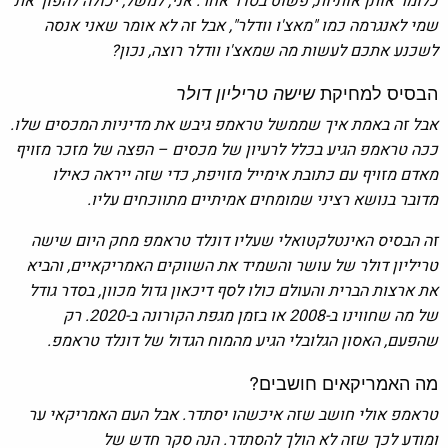
כלומר אותן אותיות, פשוט בסדר אחר. אני, למשל, יכולה להפוך את
שמי לאנגרמה כמו "מאצ'ו וודלר", אבל זה לא אומר שאני אנסה
לשכנע אתכם לעשות מה שמאצ'ו וודלר רוצה, נכון?
הבסיס למחיקת
שישה טריליון דולר
אבל זה באמת איך שממשל טראמפ גיבש את מדיניות המכסים שלו.
ככה טראמפ הגיע בכלל לרעיון של מכסים – הפצה של מזכר מזויף
מאדם מזויף עם כתובת אימייל מזויפת, כדי שזה ייראה כאילו
מדובר בנושא רציני שמומחים אמיתיים מתווכחים עליו.
זה הבסיס האינטלקטואלי שעליו דונלד טראמפ מחק היום שישה
טריליון דולר של עושר והשמיד את השווקים האמריקאיים, והביא
את ארצות הברית והעולם כולו לסף דיכאון גדול מכוון, בסדר גודל
של מה שחווינו ב-2008 או בזמן מגפת הקורונה ב-2020. רק
שהפעם, האסון הגלובלי הגיע מהמוח הגדול של דונלד טראמפ.
מה האמריקאים חושבים?
טראמפ אולי חושב שזה איכשהו יסתדר. אבל העם האמריקאי ער
ומודע לכך שזה לא הולך להסתדר. הנה סקר חדש של