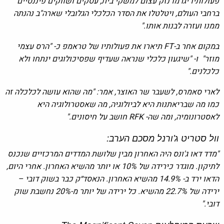
פעולותיו יגרמו נזק עצום למשקי בית, עסקים ושווקים פיננסיים
ברחבי העולם, ויטלטלו את הסדר הכלכלי הגלובלי שארה"ב נהנתה
ממנו ועזרה לבנות אותו."
במקום אחר ב-FT תיארו את פעולותיו של טראמפ כ- "הרס עצמי
מוזר" ו- "שיגעון כלכלי שנראה שעדיף שפסיכולוגים ינתחו ולא
כלכלנים."
לארי סאמרס, לשעבר שר האוצר, אמר: "מה שהוא עושה לכלכלה זה
כמו מה שבריאתנות היא לביולוגיה, מה שאסטרולוגיה היא
לאסטרונומיה, ומה שה- RFK חושב על חיסונים."
וול סטריט ג'ורנל מסכם הערב:
"מדד דאו ג'ונס היה האחרון מבין שלושת המדדים המרכזיים שנכנס
לתיקון. מוגדר כירידה של 10% או יותר מהשיא האחרון. אחרי היום,
הדאו ירד ב- 14.9% מהשיא האחרון. הנאסד״ק כבר בשוק דובי –
ירידה של 22.7% מהשיא. כל ירידה של יותר מ-20% נחשבת שוק
דובי."