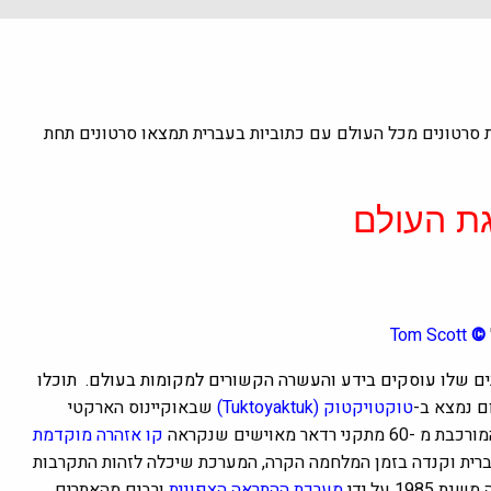
 מיזם שיתופי חברתי להעלאת סרטונים מכל העולם עם כתוביות בעברית תמצאו סרטונים תחת
ת העולם
Tom Scott
©
תוכלו
ום
נמצא ב-
טוקטויקטוק (Tuktoyaktuk)
שבאוקיינוס ​​הארקטי
י רדאר מאוישים שנקראה
קו אזהרה מוקדמת
רית וקנדה בזמן המלחמה הקרה, המערכת שיכלה לזהות התקרבות
 1985 על ידי
מערכת ההתראה הצפונית
ורבים מהאתרים