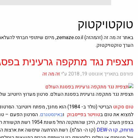
טוקטויקטוק
באתר זה מה זה (זהמהזה) zemaze.co.il,
הערך טוקטויקטוק.
תצפית נגד מתקפה גרעינית בפסג
פורסם בתאריך אוגוסט 19, 2018 ע"י
זה מה זה
תצפית נגד מתקפה גרעינית בפסגת העולם. סרטון מערוץ היוטיוב של
טום סקוט
הבריטי (נולד ב- 1984) הוא מחנך, מפתח ויוטיובר. הסרטונים שלו עוסקים בידע והעשרה הקשורים למקומות בעולם.
למצוא את טום ב
טוויטר
בפייסבוק
ו
ב
אינסטגרם
. הסרטון הפעם – ט
בצפון מערב קנדה, היכן שהותקנה החל משנת 1954
רשת תקשורת המורכבת מ -60 מתקנ
מרוחק, קו ה-DEW
(קו ה- המ"מ). רשת ההרתעה
שימשה את ארצות הב
של מטוסים או טילים בליסטיים בין יבשתיים מברית המועצות
הוחלפה משנת