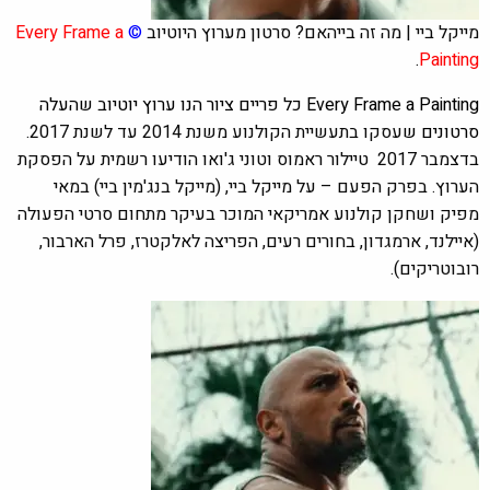
מייקל ביי | מה זה בייהאם? סרטון מערוץ היוטיוב
©
Every Frame a
.
Painting
Every Frame a Painting כל פריים ציור הנו ערוץ יוטיוב שהעלה
סרטונים ש
עסקו בתעשיית הקולנוע משנת 2014 עד לשנת 2017.
בדצמבר 2017 טיילור ראמוס וטוני ג'ואו הודיעו רשמית על הפסקת
הערוץ. בפרק הפעם – על מייקל ביי, (מייקל בנג'מין ביי) במאי
מפיק ושחקן קולנוע אמריקאי המוכר בעיקר מתחום סרטי הפעולה
(איילנד, ארמגדון, בחורים רעים, הפריצה לאלקטרז, פרל הארבור,
רובוטריקים).