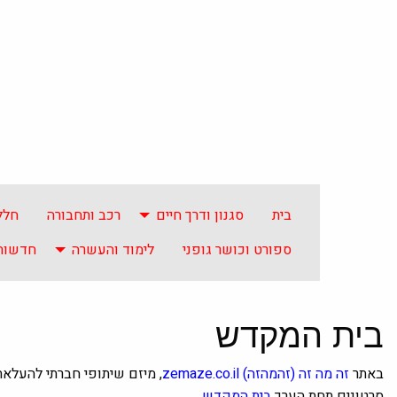
בית
סגנון ודרך חיים
רכב ותחבורה
חלל
ספורט וכושר גופני
לימוד והעשרה
חדשות 
בית המקדש
באתר
זה מה זה
(זהמהזה)
zemaze.co.il
, מיזם שיתופי חברתי להעלא
סרטונים תחת הערך
בית המקדש
.