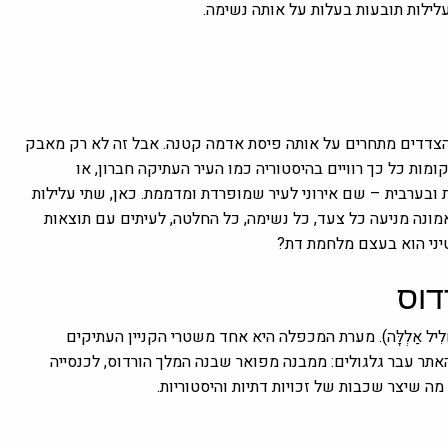
לילות תובעות בעלות על אותה נשימה.
הצדדים מתחרים על אותה פיסת אדמה קטנה. אבל זה לא רק מאבק
ות כל כך רוויים בהיסטוריה כמו העיר העתיקה חברון, או
 ובערבית – שם אירוני לעיר שמופרדת ומדממת. כאן, שתי עלילות
מונה מניעה כל צעד, כל נשימה, כל החלטה, לעיתים עם תוצאות
יני הוא בעצם מלחמת דת?
דוס
ִיל אַלְלָּה). מערת המכפלה היא אחד משטרי הקניין העתיקים
תר עבר גלגולים: ממבנה מפואר שבנה המלך הורדוס, לכנסייה
מה שיצר שכבות של זכויות דתיות והיסטוריות.