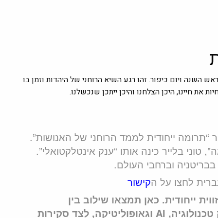
ש השנה ויום כיפור. זהו רגע השיא הרוחני של היהדות וזמן בו
ת את חיינו, היכן הצלחנו והיכן ייתכן שנכשלנו.
 בעבור “תרומה ייחודית לממד הרוחני של האנושות”.
 טוני בלייר כינה אותו “ענק אינטלקטואלי”.
 בבריטניה וברחבי העולם.
ברית לחצו על ה
קישור
בזווית ייחודית. כאן תמצאו שילוב בין
אסטרטגיה ללייף סטייל: אנחנו מנתחים לעומק טכנולוגיה, AI וגאופוליטיקה, לצד סקירות