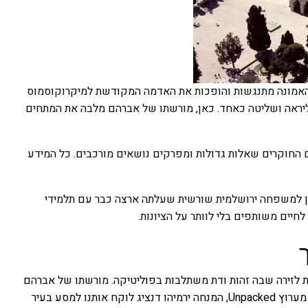
והאמונה מתנגשות והופכות את האדמה המקודשת למיקרוקוסמוס
יראה ושליטה כאחד. כאן, מורשתו של אברהם מלבה את המתחים
ם החוקרים שאלות גדולות ומפרקים נושאים מורכבים. כל המידע
ה, בן למשפחה ירושלמית שורשית שעלתה ארצה כבר עם תלמידי
יים משותפים בלי לוותר על הציונות.
 לזירה שבה זהות ודת משתלבות בפוליטיקה. מורשתו של אברהם
מלבה את המתחים, ואתרים קדושים הופכים למוקדי שליטה. בסרטון מערוץ Unpacked, המנחה ירמיהו דנציג לוקח אותנו למסע בעיר