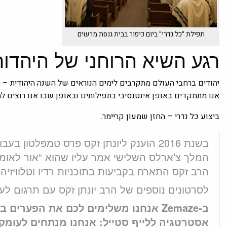
תפילת "כל נדרי" ביום כיפור בבית גנסת מרשים
רגע השיא הרוחני של היהדות
יהודים ברחבי העולם מתקרבים לימים הנוראים של השנה היהודית – רא
אנו מתמקדים באופן אינטנסיבי בתפילותינו ובאופן שבו אנו רוצים לחיו
ביצוע כל נדרי – החזן שמעון קריימר.
בשנת 2016 הוענק ליונתן זקס פרס טמפלטון
המלך צ’ארלס השלישי אמר עליו שהוא “אור לאומה",
הרב זקס התארח בקביעות בתוכניות רדיו וטלוויזיה
לסרטונים נוספים של הרב יונתן זקס עם תרגום לע
ב-Zemaze אנחנו משלימים לכם את הפערים 