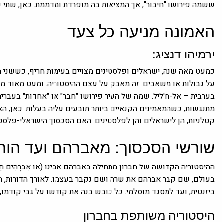
ששמה פירושו "חיבור", אך המציאות בה מופרדת ומדממת. כאן, שתי ע
האמונה מניעה כל צעד
ירמיהו דנציג:
כמעט מאה שנה, ישראלים ופלסטינים מצויים בעימות חריף, כששני 
על גבולות או משאבים. זה מאבק על עצם ההיסטוריה. ומעט מאוד מקומ
בערבית – אל-ח'ליל. שמה של העיר פירושו "חבר" או "אחדות" בעברית
מתנגשות, כשהמאמינים הקנאיים ביותר תובעים עליה בעלות. כאן, הא
קטלניות, הן לישראלים והן לפלסטינים. האם הסכסוך הישראלי-פלסט
שורשי הסכסוך: מאברהם ועד הור
ההיסטוריה הקדושה של חברון מתחילה באברהם אבינו (או אִבְרָהִים חֲל
בעולם, שם קבר אברהם את שרה ושם נקבר בעצמו. לאורך הדורות, הא
ביזנטית, ועד למסגד מוסלמי. כל כובש בנה את קודשו על גבי קודמו, 
היסטוריה משותפת בחברון