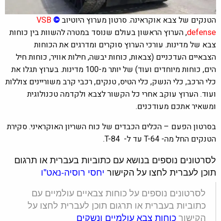
הטנקים של צבא אוקראינה. סרטון מערוץ היוטיוב
©
VSB
defense
,
הערוץ הראשון בעולם שנוסד במטרה להשוות בין כוחות
צבא של מדינות. עורכי הערוץ סוקרים ומדרגים את הכוחות
הצבאיים העדכניים (צבאות, כוחות יבשה, חילות אוויר, כוחות חיל
הים, כוחות מיוחדים ועוד) של יותר מ-100 מדינות. בערוץ תגלו את
כלי הרכב, כלי הנשק, כלי הטיס, טנקים, רכבי קרב משוריינים צוללות
ועוד. הערוץ עוקב אחרי כל הקשור לצבא ולקדמה טכנולוגית
ומשאיר אתכם מעודכנים.
בסרטון הפעם – הכלים הכבדים של כוח השריון האוקראיני. סקירת
הטנקים החל מה- T-64 עד ל- T-84.
לסרטונים נוספים בנושא עם כתוביות בעברית או תרגום
תוכן לעברית לחצו על הקישור
יחסי רוסיה-נאט"ו
לסרטונים נוספים על כוחות צבאיים עולמיים עם
כתוביות בעברית או תרגום תוכן לעברית לחצו על
הקישור
כוחות צבא עולמיים ונשקים