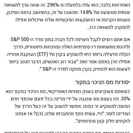
האחרונות בלבד, הוא עלה בלמעלה מ-296%. זה שווה ערך לתשואה
שנתית ממוצעת של 14.8%. תחשבו על זה, בהתחשב ברמת הסיכון,
מעטות הקרנות או ההשקעות המקומיות שלנו שיכולות אפילו
להתקרב לתשואה כזו, .
אם אתם רוצים לקבל חשיפה לכל חברה בתוך מדד ה-S&P 500
וליהנות מתשואות דו-ספרתיות האלה המוכחות היסטורית, הדרך
הקלה והיעילה ביותר היא להשקיע בקרן סל (ETF) העוקבת אחריה.
אפילו וורן באפט אמר זאת: "עבור רוב האנשים, הדבר הטוב ביותר
לעשות הוא להחזיק בקרן מחקה למדד ה-S&P ".
יסודות מס הניכוי במקור
כשאתם משקיעים בשוק המניות האמריקאי, מס הניכוי במקור הוא
30%. זהו בעצם מס שנגבה על ידי מדינה בכל פעם שכסף זורם
החוצה למשקיע זר כמונו. אפשר לחשוב על זה כעל הדרך של
המדינה לומר: "היי, עשית כסף מהחברות שלנו, נכון? אז אנחנו
לוקחים חלק קטן מהרווחים".