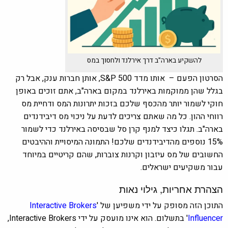
להשקיע בארה"ב דרך אירלנד ולחסוך במס
הסרטון הפעם – אותו מדד S&P 500, אותן חברות ענק, אבל רק
בגלל שהן ממוקמות באירלנד במקום בארה"ב, אתם זוכים באופן
חוקי לשמור יותר מהכסף שלכם בזכות יתרונות המס ודחיית מס
רווחי ההון. כל מה שאתם צריכים לדעת על ניכוי מס דיבידנדים
בארה"ב. תגלו כיצד למנף קרן סל שבסיסה באירלנד כדי לשמור
15% נוספים מהדיבידנדים שלכם! התמונה המיסויית וההיבטים
החשובים של מס עיזבון וקרנות צוברות, שהם קריטיים במיוחד
עבור משקיעים ישראלים.
הצהרת אחריות, גילוי נאות
התוכן הזה מסופק על ידי משפיען של '
Interactive Brokers
Influencer
' בתשלום. הוא אינו מועסק על ידי Interactive Brokers,