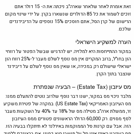
זאת אומרת לאחר שלאחר שארה"ב ניכתה את ה- 15 דולר אתם
זוכים לשמור את כל 85 הדולרים שנשארו בקרן. על ידי שינוי מקום
הרישום של קרן הסל, אתם חוסכים 15% נוספים על הדיבידנדים
שלכם.
הערה למשקיע הישראלי
במקור ההתייחסות היא למלזיה. יש להדגיש שבשל הפטור על רווחי
הון בחו"ל, ברוב המקרים אין מס נוסף לשלם מעבר ל-25% רווח הון
ישראלי שישולם רק במכירה, או שאין מס נוסף לשלם על דיבידנד
שנצבר בתוך הקרן.
מס עיזבון (Estate Tax) – הבעיה שנפתרת
מלבד ניכוי מס במקור, ישנו דבר נוסף שלרוב נוטים להתעלם ממנו:
מס העיזבון האמריקאי (US Estate Tax). במקרה של פטירת משקיע
זר, ממשלת ארה"ב מטילה מס של 18% עד 40% על השקעות מעבר
לסף מסוים. רק 60,000 הדולר הראשונים פטורים ממס העיזבון
הזה. אבל עם קרנות סל הממוקמות באירלנד לא תיתקלו בבעיה הזו.
מס העיזבון האירי אינו חל על תושבי חוץ כמונו. אם ברצונכם ללמוד