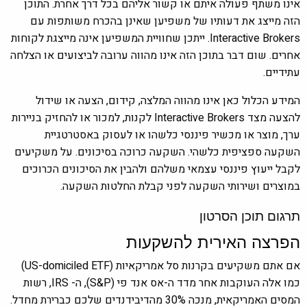
אינו משתף פעולה איתם או קשור אליהם בכל דרך אחרת. התוכן
הזה מייצג את דעותיו של משפיען שאינן בהכרח משותפות עם
Interactive Brokers. ייתכן שחוויית המשפיען אינה מייצגת לקוחות
אחרים. שום דבר בתוכן הזה אינו מהווה ערובה לביצועים או הצלחה
עתידיים.
המידע הכלול כאן אינו מהווה המלצה, קידום, הצעה או שידול
להצעה מצד Interactive Brokers לקנות, למכור או להחזיק בניירות
ערך, מוצר או מכשיר פיננסי כלשהו או לעסוק באסטרטגיית
השקעה ספציפית כלשהי. השקעה כרוכה בסיכונים. על משקיעים
לקבל ייעוץ פיננסי עצמאי משלהם ולהבין את הסיכונים הכרוכים
במוצרים ושירותי השקעה לפני קבלת החלטות השקעה.
תרגום תוכן הסרטון
הפרצה האירית להשקעות
אם אתם משקיעים בקרנות סל אמריקאיות (US-domiciled ETF)
כמו אלה העוקבות אחר מדד ה-אס אנד פי (S&P), ה- IRS, רשות
המסים האמריקאית, מנכה 30% מהדיבידנדים שלכם כברירת מחדל.