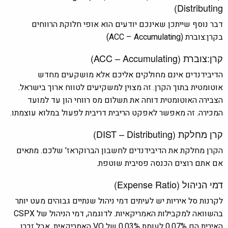
Distributing)
דבר נוסף שייתכן שאינכם יודעים הוא אופי חלוקת הרווחים
בקרן:צוברת (ACC – Accumulating)
קרן:צוברת (ACC – Accumulating)
הדיבידנדים אינם מחולקים אליכם אלא מושקעים מחדש
אוטומטית בתוך הקרן. זה מצוין למשקיעים לטווח ארוך בישראל.
הצבירה האוטומטית דוחה את תשלום מס רווחי הון עד למועד
המכירה. זה מאפשר לאפקט הריבית דריבית לפעול במלוא עוצמתו.
קרן מחלקת (DIST – Distributing)
הקרן מחלקת את הדיבידנדים לחשבון הברוקראז' שלכם. מתאים
אם אתם רוצים הכנסה פסיבית שוטפת.
דמי הניהול (Expense Ratio)
לקרנות סל איריות יש לעיתים דמי ניהול שנתיים גבוהים מעט יותר
בהשוואה למקבילות האמריקאיות. לדוגמה, דמי הניהול של CSPX
האירית הם 0.07% לעומת 0.03% של VO האמריקאית. אבל זכרו,