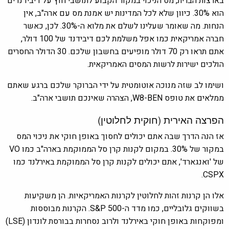
בארצות הברית, מס הניכוי במקור הקבוע לתושבי חוץ על דיבידנדים
הוא 30%. כיוון שלא לכל המדינות יש אמנת מס עם ארה"ב, אין
הנחות. מה שאומר שעלינו לשלם את מלוא ה-30%. לכן, כאשר
חברה אמריקאית כמו אפל משלמת לכם דיבידנד של 100 דולר,
אתם תראו רק 70 דולר מופיעים בחשבון שלכם. 30 הדולר החסרים
הולכים ישירות לרשות המסים האמריקאית.
ושימו לב שזה מנוכה אוטומטית על ידי הברוקר שלכם ברגע שאתם
ממלאים את טופס W8-BEN, הצהרה שאינכם תושבי ארה"ב.
הפרצה האירית (חוקית לחלוטין)
אז הנה הדרך שבה אתם יכולים לחסוך באופן חוקי את ניכוי המס
במקור של 30%. במקום לקנות קרן סל הממוקמת בארה"ב כמו VO
של 'ואנגארד', אתם יכולים לקנות קרן סל הממוקמת באירלנד כמו
CSPX.
אלו הן קרנות זהות לחלוטין לקרנות האמריקאיות. הן משקיעות
בשווקים גלובליים, כמו מדד ה-S&P 500. הקרנות מבוססות
ומפוקחות באופן חוקי באירלנד ולרוב נסחרות בבורסת לונדון (LSE)