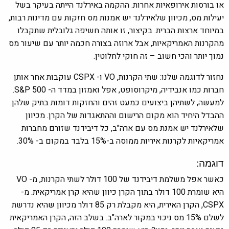
או בורסות אירופאיות אחרות. ההקמה באירלנד הייתה בעיקר בשל
יעילות מס, מכיוון שלאירלנד יש אמנות מס חזקות עם מדינות רבות,
במיוחד ארצות הברית. בקיצור, זו אותה חשיפה גלובלית שתקבלו
מהקרנות האמריקאיות, אבל ארוזה בצורה חכמה יותר עם שיעור מס
נמוך יותר והכי חשוב – זה חוקי לחלוטין.
נחזור לדוגמה שלנו: שתי הקרנות, VO ו- CSPX עוקבות אחר אותן
חברות כמו אנבידיה, מיקרוסופט, אפל ואמזון במדד ה- S&P 500.
למעשה, לשתיהן ביצועים כמעט זהים והחזקות דומות בתיק שלהן.
ההבדל היחיד הוא מקום הרישום וההתאגדות של הקרן. מכיוון
שלאירלנד יש אמנת מס עם ארה"ב, כל דיבידנד שזורם מחברות
אמריקאיות לקרנות איריות ממוסה ב-15% בלבד במקום ב- 30%.
דוגמה:
כאשר אפל משלמת דיבידנד של 100 דולר לשתי הקרנות, מ- VO
היא שומרת 100 דולר בתוך הקרן כיוון שהיא קרן אמריקאית. מ-
CSPX, הקרן האירית, היא מקבלת רק 85 דולר מכיוון שהיא נדרשת
לשלם 15% מס ניכוי במקור לארה"ב. בשלב הזה, הקרן האמריקאית