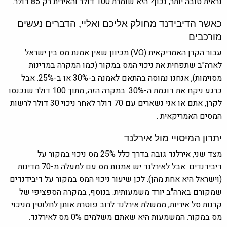
נראית טובה יותר, נכון? היא שומרת 100 דולר והאירית רק 85 דולר.
כאשר הדיבידנד מחולק אליכם ואליי, הדברים נעשים
מורכבים
עבור הקרן האמריקאית (VO) מכיוון שאין אמנת מס בין ישראל
לארה"ב שתפחית את ניכוי המס במקור (כמו המקרה במדינות
מסוימות), אנחנו נמוסה בהתאם לאמנה ב-30% או ב-25%. אבל
כרגע ניקח את דוגמת ה-30%. במקרה הזה, מתוך 100 דולר שנכנסו
לקרן, אתם או אני נשארים עם 70 דולר לאחר ניכוי 30 דולר לרשות
המסים האמריקאית .
יתרון המיסויי מול אירלנד
מצד שני, אירלנד גובה בדרך כלל 25% מס ניכוי במקור על
דיבידנדים. אבל לאירלנד יש אמנות מס עם למעלה מ-70 מדינות
(וישראל היא אחת מהן). לכן שיעור ניכוי המס במקור על דיבידנדים
שמקורם בארה"ב יורד משמעותית. בנוסף, במקרה הספציפי של
קרנות סל איריות, ממשלת אירלנד לרוב פוטרת אותן לחלוטין מניכוי
מס במקור. המשמעות היא שאתם משלמים 0% מס לאירלנד.