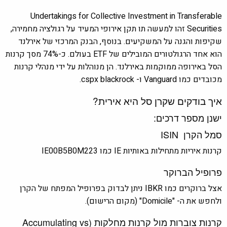
Undertakings for Collective Investment in Transferable
Securities זהו למעשה תו תקן אירופי המעיד על רגולציה מחמירה,
שקיפות והגנה על המשקיעים. בנוסף, הבנק המרכזי של אירלנד
הוא אחד הרגולטורים המובילים של ETF בעולם. כ-74% מסך קרנות
הסל באירופה ממוקמות באירלנד. הן מנוהלות על ידי מנהלי קרנות
מכובדים כמו Vanguard ו- cspx blackrock.
איך בודקים שקרן סל היא אירית?
ישנן מספר דרכים:
סמל הקרן ISIN
קרנות איריות מתחילות באותיות IE כמו IE00B5B0M223
פרופיל הברוקר
אצל ברוקרים כמו IBKR ניתן לבדוק בפרופיל המפתח של הקרן
ולחפש את ה- "Domicile" (מקום הרישום).
קרנות צוברות מול קרנות מחלקות (Accumulating vs