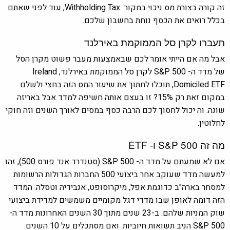
זה קורה בצורת מס ניכוי במקור Withholding Tax, עוד לפני שאתם
בכלל רואים את הכסף נוחת בחשבון שלכם.
תעברו לקרן סל הממוקמת באירלנד
אבל מה אם הייתי אומר לכם שבאמצעות מעבר פשוט מקרן הסל
של מדד ה- S&P 500 לקרן סל הממוקמת באירלנד, Ireland
Domiciled ETF, תוכלו לחתוך את שיעור המס הזה בחצי ולשלם
במקום זאת רק 15%? זו בעצם אותה חשיפה למדד אבל באריזה
שונה. וה יכול לחסוך לכם הרבה כסף במסים לאורך השנים וזה חוקי
לחלוטין.
מה זה S&P 500 ו- ETF
אם לא שמעתם על מדד ה- S&P 500 (סטנדרד אנד פורס 500), זהו
למעשה מדד שעוקב אחר ביצועי 500 החברות הגדולות הרשומות
למסחר בארה"ב כדוגמת אפל, מיקרוסופט, אנבידיה וטסלה. המדד
הזה דומה לאופן שבו מדדי דגל מקומיים משמשים למדידת ביצועי
שוק המניות שלהם. ב-23 שנים מתוך 30 השנים האחרונות מדד ה-
S&P 500 הניב תשואות חיוביות. ואם מסתכלים על 10 השנים