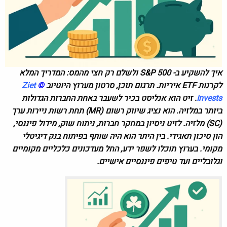
איך להשקיע ב- S&P 500 ולשלם רק חצי מהמס: המדריך המלא
לקרנות ETF איריות. תרגום תוכן, סרטון מערוץ היוטיוב
©
Ziet
Invests
. זיט הוא אנליסט בכיר לשעבר באחת החברות הגדולות
ביותר במלזיה. הוא נציג שיווק רשום (MR) תחת רשות ניירות ערך
(SC) מלזיה. לזיט ניסיון במחקר חברות, ניתוח שוק, מידול פיננסי,
הון סיכון תאגידי. בין היתר הוא היה שותף בפיתוח בנק דיגיטלי
מקומי. בערוץ תוכלו לשפר ידע, החל מעדכונים כלכליים מקומיים
וגלובליים ועד טיפים פיננסיים אישיים.