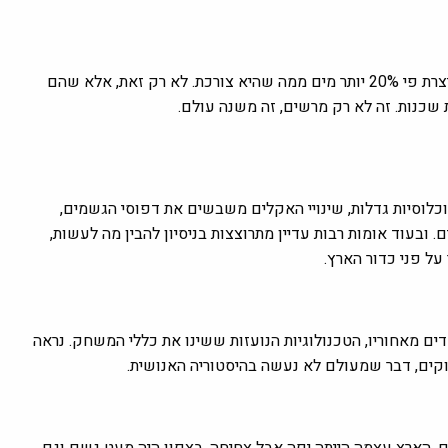
ישראל הפכה ממדינה שבה מחסור במים היה איום מתמיד לארץ שמייצרת פי 20% יותר מים ממה שהיא צורכת. לא רק זאת, אלא שהם
ת שכנות. זה לא רק מרשים, זה משנה עולם.
ים הוא לא רק בעיה מדברית. זו הבעיה של המאה ה-21. האוכלוסיות גדלות, שינויי האקלים משבשים את דפוסי הגשמים,
 ובעוד אומות רבות עדיין מתרוצצות בניסיון להבין מה לעשות,
ל פני כדור הארץ.
ים מאחוריו, הטכנולוגיות הנועזות ששינו את כללי המשחק. נראה
ים, דבר שמעולם לא נעשה בהיסטוריה האנושית.