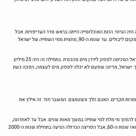
אלו הלכו לחקלאות ורק 20% למי שתייה. זה היה הגיוני. הזנת האוכלוסייה הייתה בראש סדר העדיפויות. אבל
ככל שחלפו העשורים והערים התרחבו, יותר ויותר מים זרמו לברזים במקום ליבולים. עד שנות ה-90, מחצית ממי השתייה של ישראל
וזה לא נגע רק לישראל. ב-1994, כחלק מהסכם השלום עם ירדן, ישראל הסכימה לספק לירדן מים מהכנרת. בתחילה זה היה 25 מיליון
 יותר הוכפל ל-50 מיליון. חשבו על כך: ישראל, מדינה שפעם לא יכלה לספק מים לעצמה, הפכה כעת
ת שפל חסרות תקדים. האגם הלך והצטמצם. המשבר חזר. זה אילץ את
 להפוך מי מלח למי שתייה במשך מאות שנים. אבל עד לאחרונה,
חילת שנות ה-2000.