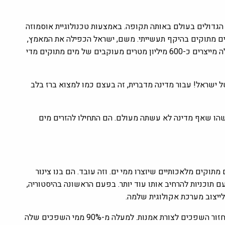
גדולים בעולם באותה תקופה. באמצעות טכנולוגיית אוסמוזה
ים מתוקים בהיקף תעשייתי. משם, ישראל הכפילה את המאמץ,
מתקנים נוספים צצו לאורך חוף הים התיכון. היום, אותם מתקני התפלה מייצרים כ-600 מיליון מטרים מעוקבים של מים מתוקים מדי
ב- 80% ממי השתייה הביתיים של ישראל! עבור מדינה מדברית, זה בעצם כמו למצוא ברז בלב
ועים באמת. ב-2022, ישראל עשתה משהו שאף מדינה לא עשתה מעולם. הם התחילו להזרים מים
וקים מלאכותיים שיוצרו ממי ים. וזה עובד. הם בנו צינור
תפלה, עם תוכניות להרחיב אותו עוד יותר. בפעם הראשונה בהיסטוריה,
ייצוב מערכת אקולוגית שלמה.
התפלה היא לא הקלף היחיד בשרוול של ישראל. המדינה הפכה את מחזור השפכים לצורת אמנות. למעלה מ-90% ממי השפכים שלה