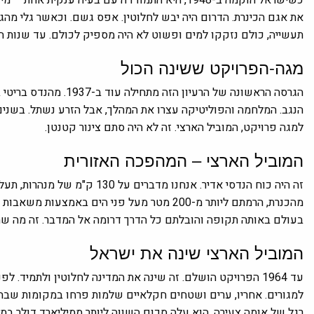
כשישראל הוקמה ב-1948, היא התמודדה עם בעיה ענ
את אגם הכינרת. הדרום היה יבש לחלוטין. אפס גשם. וכאשר גלי מהג
תעשייה, כולם נזקקו למים ופשוט לא היה מספיק לכולם. עד שנות ה-50, המצב כבר הגיע לנקודת משבר
מגה-הפרויקט ששינה הכול
הגרסה הראשונה של הרעיו
הנגב. המלחמה והפוליטיקה עצרו את המהלך, אבל הזרע נשתל. בשני
למגה פרויקט, המוביל הארצי. זה לא היה סתם צינור קטנטן.
המוביל הארצי – המהפכה האזורית
זה היה כוח הנדסי אדיר. אנחנו מד
בעולם באותה תקופה והובלתם כל הדרך דרומה אל המדבר. זה מה שה
המוביל הארצי שינה את ישראל
עד 1964 הפרויקט הושלם. זה שינה את המדינה לחלוטין ולתמיד.
למגורים. אחריו, ערים ושטחים חקלאיים שלמות פרחו במקומות שבהם 
רגל של אומה צעירה. הוא עלה סכום השווה ליותר ממיליארד דולר במו