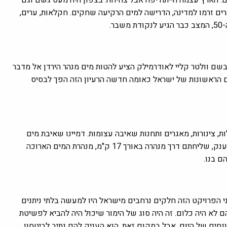
קית אחת – מים. הארץ עצמה הייתה יפה אבל צחיחה. בצפון היה מעט גשם וגם
רים זרמו למדינה, הדרישה למים הרקיעה שחקים. חקלאות, ערים,
.
ן הזה מתחילה עוד ב-1937. מהנדס בריטי בשם וולטר קליי לאודרמילק הציע להטות מים מנהר הירדן אל מדבר
ם הראשונות של ישראל כאומה חדשה הרעיון הזה הפך לבסיס
ברים על 130 ק"מ של מנהרות, תעלות, צינורות, מאגרים ותחנות שאיבה עצומות. דמיינו שאיבת מים
מהכנרת, הרמתם ליותר מ-200 מטר מעל פני הים באמצעות משאבות ענק, שליחתם דרך מנהרה באורך 17 ק"מ, מנהרת המים הארוכה
ם בנו.
 לפני הפרויקט הזה חלקים נרחבים מישראל היו למעשה בלתי ניתנים
לא היה כלום. זה היה סוג של הימור שיכול היה להביא לפשיטת
נחים של היום. אבל במקום זאת, הוא העניק להם נתיב לביטחון