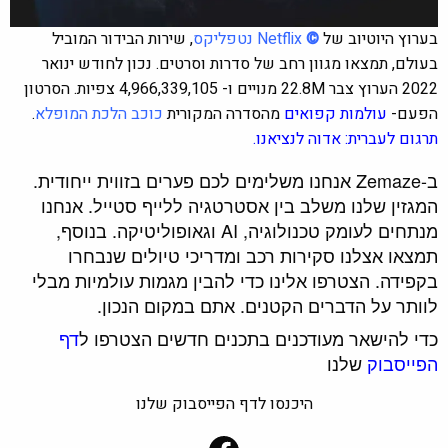
בערוץ היוטיוב של
©
Netflix
נטפליקס
, שירות הבידור המוביל
בעולם, תמצאו מגוון רחב של סדרות וסרטים. נכון לחודש ינואר
2022 הערוץ צבר 22.8M‏‏ ‏מנויים‏ ו- 4,966,339,105 צפיות. הסרטון
הפעם-
עולמות קפואים
מהסדרה המקורית
כוכב הלכת המופלא
.
תרגום לעברית: אדוה לנציאנו.
ב-Zemaze אנחנו משלימים לכם פערים בזווית ייחודית.
המגזין שלנו משלב בין אסטרטגיה ללייף סטייל. אנחנו
מנתחים לעומק טכנולוגיה, AI וגאופוליטיקה. בנוסף,
תמצאו אצלנו סקירות רכב ומדריכי טיולים שנבחרו
בקפידה. הצטרפו אלינו כדי להבין מגמות עולמיות מבלי
לוותר על הדברים הקטנים. אתם במקום הנכון.
כדי להישאר מעודכנים בתכנים חדשים הצטרפו ל
דף
הפייסבוק
שלנו
היכנסו לדף הפייסבוק שלנו