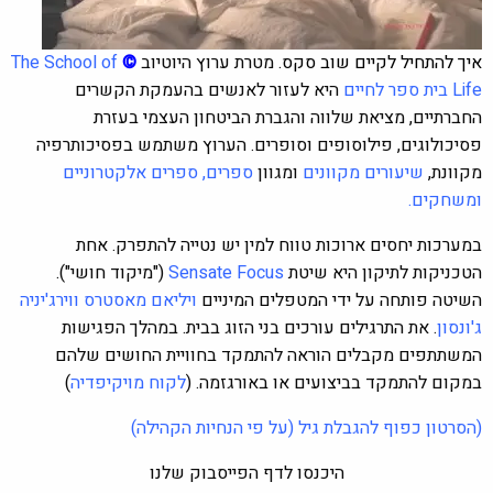
איך להתחיל לקיים שוב סקס.
מטרת ערוץ היוטיוב
©
The School of
Life
בית ספר לחיים
היא לעזור לאנשים בהעמקת הקשרים
החברתיים, מציאת שלווה והגברת הביטחון העצמי בעזרת
פסיכולוגים, פילוסופים וסופרים. הערוץ משתמש בפסיכותרפיה
מקוונת,
שיעורים מקוונים
ומגוון
ספרים
,
ספרים אלקטרוניים
ומשחקים
.
במערכות יחסים ארוכות טווח למין יש נטייה להתפרק
. אחת
הטכניקות לתיקון היא שיטת
Sensate Focus
("מיקוד חושי")
.
השיטה פותחה על ידי המטפלים המיניים
ויליאם מאסטרס ווירג'יניה
ג'ונסון
.
את התרגילים עורכים בני הזוג בבית. במהלך הפגישות
המשתתפים מקבלים הוראה להתמקד בחוויית החושים שלהם
במקום להתמקד בביצועים או באורגזמה. (
לקוח מויקיפדיה
)
(
הסרטון כפוף להגבלת גיל (על פי הנחיות הקהילה
)
היכנסו לדף הפייסבוק שלנו