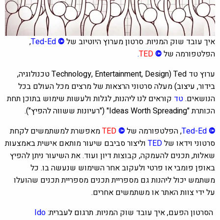
איך עובד שוק המניות. סרטון מערוץ היוטיוב של
©
Ted-Ed
,
הפלטפורמה של
©
TED
.
ערוץ טד Ted
(Technology, Entertainment, Design טכנולוגיה,
בידור, עיצוב)
מעלה סרטוני הרצאות של מרצים מכל העולם בכל
הנושאים.
טד
קוראים לנו ליהנות, לגלות ולעשות שימוש בתוכן תחת
הכותר
ת "Ideas Worth Spreading"
("רעיונות ששווה להפיץ").
©
Ted-Ed
, הפלטפורמה של
©
TED
מאפשרת למשתמשים לקחת
סרטוני וידאו של
TED
וליצור סביבם שיעור מותאם אישית באמצעות
שאלות, תכנים להעמקה, קבוצות דיון ועוד. את השיעור ניתן להפיץ
באופן פומבי או פרטי ולעקוב אחר השימוש שנעשה בו. כל
משתמש יכול ליהנות גם מספריית תכנים מספריית תכנים שהועלו
על ידי צוות האתר או משתמשים אחרים.
הסרטון הפעם, איך עובד שוק המניות.
תרגום לעברית:
Ido