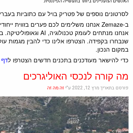
האנשים המעניינים ביותר בתעשייה הפיננסית.
לסרטונים נוספים של פטריק בויל עם כתוביות בעברי
ב-Zemaze אנחנו משלימים לכם פערים בזווית יי
אנחנו מנתחים לעומק טכנול
שנבחרו בקפידה. הצטרפו אלינו כדי להבין מגמות עו
במקום הנכון.
כדי להישאר מעודכנים בתכנים חדשים הצטרפו ל
דף 
מה קורה לנכסי האוליגרכים
פורסם בתאריך מרץ 12, 2022 ע"י
זה מה זה