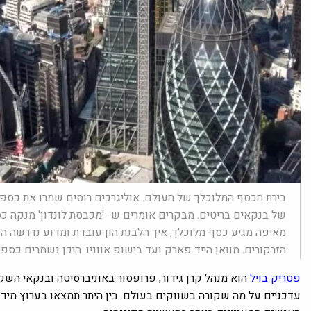
בירת הכסף המלוכלך של העולם. אוליגרכים רוסים שמרו את כספם
של בנקאים בריטים. מבקרים אומרים ש- 'מכבסת לונדון' מנקה כ
מאיפה מגיע כסף מלוכלך, איך הלבנת הון עובדת ומדוע נדרשה ה
הזרקורים. מוואן הייד פארק ועד בישופ אווניו. היכן נשמרים כספי
פטריק בויל
הוא מנהל קרן גידור, פרופסור באוניברסיטה ובנקאי הש
עדכניים על מה שקורה בשווקים בעולם. בין היתר תמצאו בערוץ מידע 