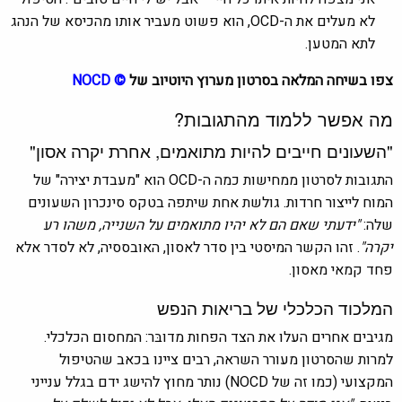
לא מעלים את ה-OCD, הוא פשוט מעביר אותו מהכיסא של הנהג
לתא המטען.
צפו בשיחה המלאה בסרטון מערוץ היוטיוב של
©
NOCD
מה אפשר ללמוד מהתגובות?
"השעונים חייבים להיות מתואמים, אחרת יקרה אסון"
התגובות לסרטון ממחישות כמה ה-OCD הוא "מעבדת יצירה" של
המוח לייצור חרדות. גולשת אחת שיתפה בטקס סינכרון השעונים
שלה:
"ידעתי שאם הם לא יהיו מתואמים על השנייה, משהו רע
יקרה"
. זהו הקשר המיסטי בין סדר לאסון, האובססיה, לא לסדר אלא
פחד קמאי מאסון.
המלכוד הכלכלי של בריאות הנפש
מגיבים אחרים העלו את הצד הפחות מדובּר: המחסום הכלכלי.
למרות שהסרטון מעורר השראה, רבים ציינו בכאב שהטיפול
המקצועי (כמו זה של NOCD) נותר מחוץ להישג ידם בגלל ענייני