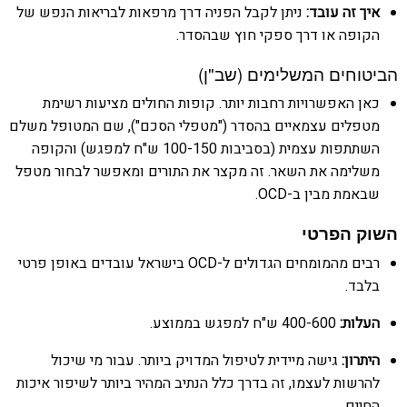
איך זה עובד:
ניתן לקבל הפניה דרך מרפאות לבריאות הנפש של
הקופה או דרך ספקי חוץ שבהסדר.
הביטוחים המשלימים (שב"ן)
כאן האפשרויות רחבות יותר. קופות החולים מציעות רשימת
מטפלים עצמאיים בהסדר ("מטפלי הסכם"), שם המטופל משלם
השתתפות עצמית (בסביבות 100-150 ש"ח למפגש) והקופה
משלימה את השאר. זה מקצר את התורים ומאפשר לבחור מטפל
שבאמת מבין ב-OCD.
השוק הפרטי
רבים מהמומחים הגדולים ל-OCD בישראל עובדים באופן פרטי
בלבד.
העלות:
400-600 ש"ח למפגש בממוצע.
היתרון:
גישה מיידית לטיפול המדויק ביותר. עבור מי שיכול
להרשות לעצמו, זה בדרך כלל הנתיב המהיר ביותר לשיפור איכות
החיים.