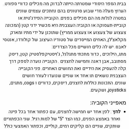
בבית הספר היסודי שמטרתה הייתה לבדוק מה מכילים כדורי ספורט.
הערוץ מעלה מדי שבוע סרטונים בהם נחתכים עצמים שונים
במטרה לגלות מה הם מכילים בפנים.
הקובייה הפידג'טית או
קוביית-תעסוקה או הקוביה העצבנית היא מכשיר ידני קטן (המכונה
צעצוע של צעצוע או צעצוע ממריץ) שתוכנן על ידי מתיו ומארק
מקלאצ'לן, האחים המייסדים של סטודיו העיצוב של קולורדו, אנטסי
לאבס.
יש לה כלים חושיים מכל הצדדים:
מתג, הילוכים , כדור מתכתי מתגלגל, ג'ויסטיקפלסטיק קטן, דיסק
מסתובב, אבן דאגה וחמישה לחצנים .
הקובייה נועדה לספק דרך
קלה להעסיק את הידיים ואת החושים האחרים.
פני
הקובייה
העצבנית נושאים תו אחד או שניים שנועדו לעורר חושים
שונים.
התכונות כוללות לחצנים, דיסקים, כדורים ו cogs, מתגים,
joysticks, ושקעים.
מאפייני הקוביה:
לחץ
: לפן אחד יש חמישה לחצנים, עם כפתור אחד בכל פינה
ואחד באמצע הפנים, כמו הצד "5" של למות רגיל.
שני הכפתורים
שותקים, שניים הם קליקים רמים, קוליים, וכפתור האמצעי כולל