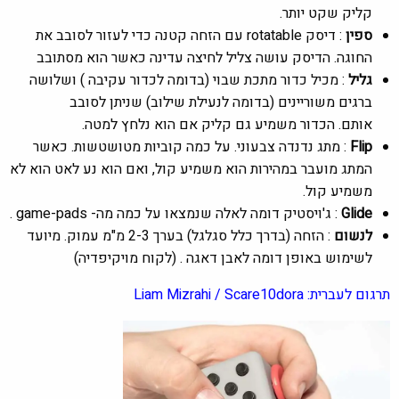
קליק שקט יותר.
ספין
: דיסק rotatable עם הזחה קטנה כדי לעזור לסובב את
החוגה.
הדיסק עושה צליל לחיצה עדינה כאשר הוא מסתובב
גליל
: מכיל כדור מתכת שבוי (בדומה לכדור עקיבה ) ושלושה
ברגים משוריינים (בדומה לנעילת שילוב) שניתן לסובב
אותם.
הכדור משמיע גם קליק אם הוא נלחץ למטה.
Flip
: מתג נדנדה צבעוני.
על כמה קוביות מטושטשות. כאשר
המתג מועבר במהירות הוא משמיע קול, ואם הוא נע לאט הוא לא
משמיע קול.
Glide
: ג'ויסטיק דומה לאלה שנמצאו על כמה מה- game-pads .
לנשום
: הזחה (בדרך כלל סגלגל) בערך 2-3 מ"מ עמוק.
מיועד
לשימוש באופן דומה לאבן דאגה . (לקוח מויקיפדיה)
תרגום לעברית: Liam Mizrahi /
Scare10dora