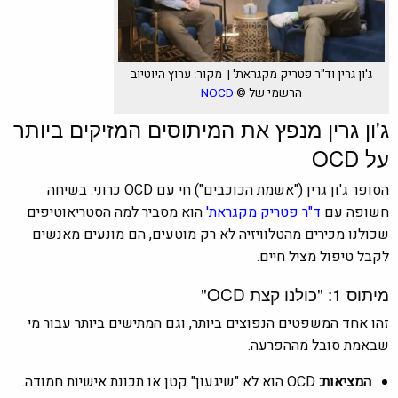
ג'ון גרין וד"ר פטריק מקגראת' | מקור: ערוץ היוטיוב
הרשמי של ©
NOCD
ג'ון גרין מנפץ את המיתוסים המזיקים ביותר
על OCD
הסופר ג'ון גרין ("אשמת הכוכבים") חי עם OCD כרוני. בשיחה
חשופה עם
ד"ר פטריק מקגראת'
הוא מסביר למה הסטריאוטיפים
שכולנו מכירים מהטלוויזיה לא רק מוטעים, הם מונעים מאנשים
לקבל טיפול מציל חיים.
מיתוס 1: "כולנו קצת OCD"
זהו אחד המשפטים הנפוצים ביותר, וגם המתישים ביותר עבור מי
שבאמת סובל מההפרעה.
המציאות:
OCD הוא לא "שיגעון" קטן או תכונת אישיות חמודה.