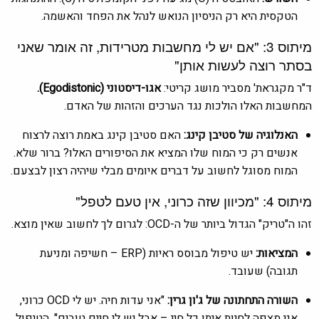
הטקסית היא רק הניסיון הנואש לנהל את הפחד והאשמה.
מיתוס 3: "אם יש לי מחשבות מטרידות, זה אומר שאני
בסתר רוצה לעשות אותן"
ד"ר מקגראת' מסביר מושג קריטי:
אגו-דיסטוני (Egodistonic).
המחשבות האלו הולכות נגד הערכים והזהות של האדם.
האנלוגיה של סטיבן קינג:
האם סטיבן קינג באמת רוצה לרצוח
אנשים רק כי המוח שלו המציא את הסיפורים האלו? ברור שלא.
המוח מסוגל לחשוב על דברים איומים מבלי שיהיה רצון לבצעם.
מיתוס 4: "מכיוון שזה כרוני, אין טעם לטפל"
זהו ה"טריק" הגדול ביותר של ה-OCD: לגרום לך לחשוב שאין מוצא.
המציאות:
יש טיפול מבוסס ראיות (ERP – חשיפה ומניעת
תגובה) שעובד.
השורה התחתונה של ג'ון גרין:
"אני עדות חיה. יש לי OCD כרוני,
אני מצפה לחיות איתו כל חיי – אבל יש לי חיים טובים". הטיפול