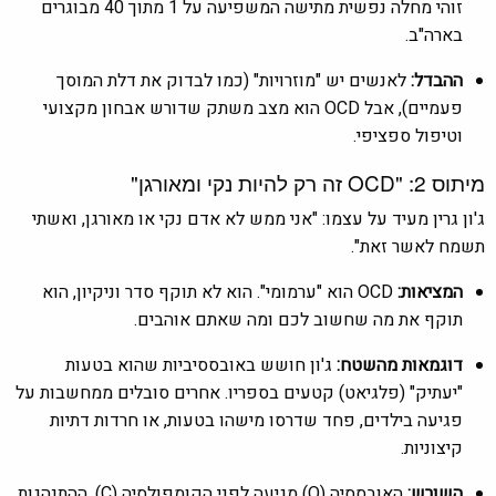
זוהי מחלה נפשית מתישה המשפיעה על 1 מתוך 40 מבוגרים
בארה"ב.
ההבדל:
לאנשים יש "מוזרויות" (כמו לבדוק את דלת המוסך
פעמיים), אבל OCD הוא מצב משתק שדורש אבחון מקצועי
וטיפול ספציפי.
מיתוס 2: "OCD זה רק להיות נקי ומאורגן"
ג'ון גרין מעיד על עצמו: "אני ממש לא אדם נקי או מאורגן, ואשתי
תשמח לאשר זאת".
המציאות:
OCD הוא "ערמומי". הוא לא תוקף סדר וניקיון, הוא
תוקף את מה שחשוב לכם ומה שאתם אוהבים.
דוגמאות מהשטח:
ג'ון חושש באובססיביות שהוא בטעות
"יעתיק" (פלגיאט) קטעים בספריו. אחרים סובלים ממחשבות על
פגיעה בילדים, פחד שדרסו מישהו בטעות, או חרדות דתיות
קיצוניות.
השורש:
האובססיה (O) מגיעה לפני הקומפולסיה (C). ההתנהגות