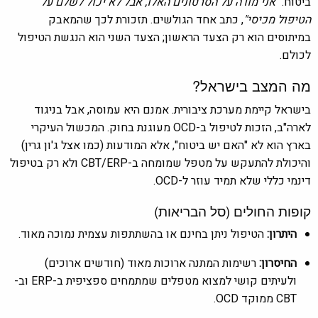
ביטוח.
"אני מודה על הסרטונים האלו, אבל לא יכול לשלם על
הטיפול מכיסי"
, כתב אחד הגולשים. תזכורת לכך שהמאבק
במיתוסים הוא רק הצעד הראשון; הצעד השני הוא הנגשת הטיפול
לכולם.
מה המצב בישראל?
בישראל קיימת מערכת ציבורית. אמנם היא עמוסה, אבל בניגוד
לארה"ב, הזכות לטיפול ב-OCD מעוגנת בחוק. המכשול העיקרי
בארץ הוא לא "האם יש ביטוח", אלא המודעות (כמו אצל ג'ון גרין)
והיכולת להתעקש על מטפל שמומחה ב-CBT/ERP ולא רק בטיפול
דינמי כללי שלא תמיד עוזר ל-OCD.
קופות החולים (סל הבריאות)
היתרון:
הטיפול ניתן בחינם או בהשתתפות עצמית נמוכה מאוד.
החיסרון:
רשימות המתנה ארוכות מאוד (חודשים ארוכים)
ולעיתים קושי למצוא מטפלים שמתמחים ספציפית ב-ERP וב-
CBT ממוקד OCD.