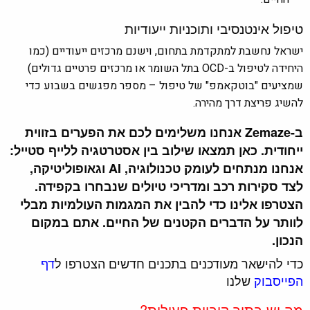
טיפול אינטנסיבי ותוכניות ייעודיות
ישראל נחשבת למתקדמת בתחום, וישנם מרכזים ייעודיים (כמו
היחידה לטיפול ב-OCD בתל השומר או מרכזים פרטיים גדולים)
שמציעים "בוטקאמפ" של טיפול – מספר מפגשים בשבוע כדי
להשיג פריצת דרך מהירה.
ב-Zemaze אנחנו משלימים לכם את הפערים בזווית
ייחודית. כאן תמצאו שילוב בין אסטרטגיה ללייף סטייל:
אנחנו מנתחים לעומק טכנולוגיה, AI וגאופוליטיקה,
לצד סקירות רכב ומדריכי טיולים שנבחרו בקפידה.
הצטרפו אלינו כדי להבין את המגמות העולמיות מבלי
לוותר על הדברים הקטנים של החיים. אתם במקום
הנכון.
כדי להישאר מעודכנים בתכנים חדשים הצטרפו ל
דף
הפייסבוק
שלנו
מה יש בתוך קוביית פעילות?