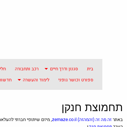
בית
סגנון ודרך חיים
רכב ותחבורה
חלל
ספורט וכושר גופני
לימוד והעשרה
חדשות 
תחמוצת חנקן
באתר
זה מה זה
(זהמהזה)
zemaze.co.il
, מיזם שיתופי חברתי להעלא
הערך
תחמוצת חנק
ן.