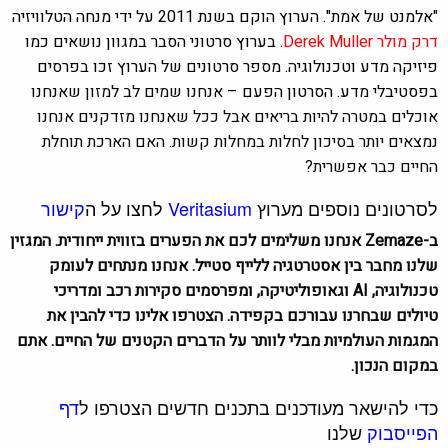
"אלמנט של אמת". הערוץ הוקם בשנת 2011 על ידי מנחה הטלוויזיה
דרק מולר
Derek Muller
. בערוץ סרטוני הסבר במגוון נושאים כמו
פיזיקה מדע וטכנולוגיה. מספר סרטונים של הערוץ זכו בפרסים
בפסטיבלי מדע. הסרטון הפעם –
אנחנו שמים לב למזון שאנחנו
אוכלים במטרה להיות בריאים אבל ככל שאנחנו מזדקנים אנחנו
נמצאים יותר בסיכון לחלות במחלות קשות. האם הארכת תוחלת
החיים כבר אפשרית?
לסרטונים נוספים מערוץ
Veritasium
לחצו על ה
קישור
ב-Zemaze אנחנו משלימים לכם את הפערים בזווית ייחודית. המגזין
שלנו מחבר בין אסטרטגיה ללייף סטייל. אנחנו מנתחים לעומק
טכנולוגיה, AI וגאופוליטיקה, ומפרסמים סקירות רכב ומדריכי
טיולים שבחרנו עבורכם בקפידה. הצטרפו אלינו כדי להבין את
המגמות העולמיות מבלי לוותר על הדברים הקטנים של החיים. אתם
במקום הנכון.
כדי להישאר מעודכנים בתכנים חדשים הצטרפו ל
דף
הפייסבוק
שלנו