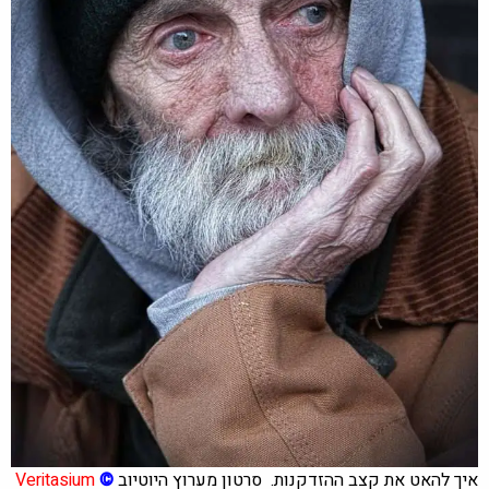
איך להאט את קצב ההזדקנות.
סרטון מערוץ היוטיוב
©
Veritasium