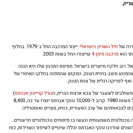
דרה של
חיל השריון הישראלי
. ייצור המרכבה החל ב-1979. בחלוף
תר הוא
מרכבה סימן 4
שייצורו החל בשנת 2003.
 רוב חלקיו מיוצרים בישראל. תפיסת התכנון שלו היא הגנה
ך שהמנוע מוצב בחזית הטנק. המקום שהתפנה בחלקו האחורי של
אף לפריקה רגלית של צוות הטנק.
שולבים לשעבר של צבא ארצות הברית, ה
גנרל
קרייטון אברמס
)
הוא טנק המערכה העיקרי של צבא ארצות הברית, הנמצא בשירות החל משנת 1980. קרוב ל-10,000 טנקי אברמס יוצרו עד כה, 8,400
כנולוגית משמעותית ונעשו בו פיתוחים טכנולוגיים חדשניים.
וקה של 1,500 כוחות סוס. במרוצת השנים שודרגו טנקי האברמס וכללו שינויים לשיפור השרידות, כוח