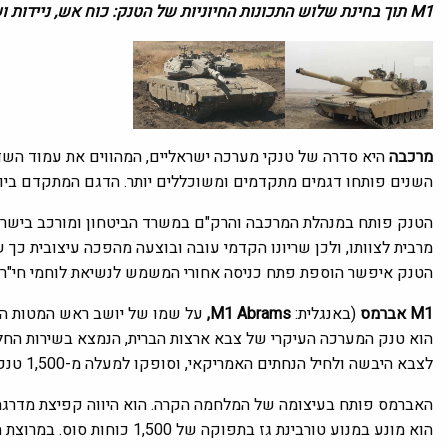
M1 תוך בחינת שלוש התכונות החיוניות של הטנק: כוח אש, ניידות ושריון.
מרכבה
היא סדרה של טנקי מערכה ישראליים, המהווים את עמוד הש
השנים פותחו דגמים מתקדמים ומשוכללים יותר. הדגם המתקדם ביו
הטנק פותח במנהלת המרכבה והרק"ם במשרד הביטחון ומורכב בישראל.
מרבית לצוותו, ולכן שריונו הקדמי עובה ובוצעה מהפכה עיצובית כ
הטנק איפשר הוספת פתח כניסה אחורי המשמש לנשיאת לוחמי חי"ר ו
M1 אברמס
(באנגלית:
M1 Abrams,
על שמו של יושב ראש המטות המ
לצבא היבשה ולחיל הנחתים האמריקאי, וסופקו למעלה מ-1,500 טנקים לצבאותיהם של ערב הסעודית, כווית, מצרים ואוסטרליה.
האברמס פותח בעיצומה של המלחמה הקרה. הוא היווה קפיצת מדרגה ט
הוא מונע במנוע טורבינת גז בתפ