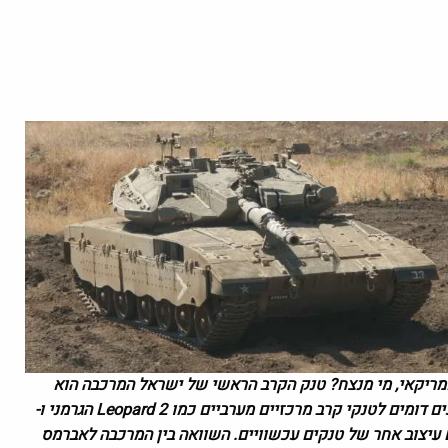
M. טנק המרכבה הישראלי נגד ה-M1 אברמס האמריקאי, מי מנצח? טנק הקרב הראשי של ישראל המרכבה הוא
נשק מתוחכם שנועדה להתמודד עם דרישות ספציפיות. למרות ביצועים דומים לטנקי קרב מרכזיים מערביים כמו Leopard 2 הגרמני ו-
 בשום עיצוב אחר של טנקים עכשוויים. השוואה בין המרכבה לאברמס