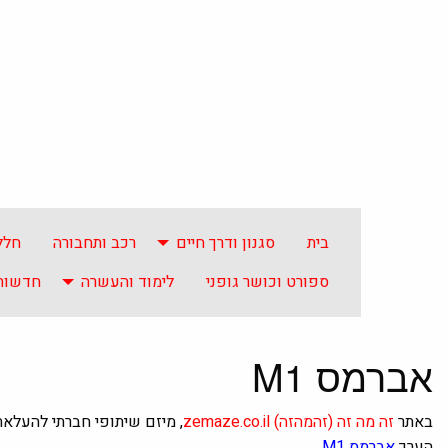
בית
סגנון ודרך חיים
רכב ותחבורה
חלל
ספורט וכושר גופני
לימוד והעשרה
חדשות 
אברמס M1
באתר
זה מה זה
(זהמהזה)
zemaze.co.il
, מיזם שיתופי חברתי להעלא
הערך
אברמס M1
.