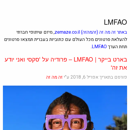
LMFAO
באתר
זה מה זה
(זהמהזה)
zemaze.co.il
, מיזם שיתופי חברתי
להעלאת סרטונים מכל העולם עם כתוביות בעברית תמצאו סרטונים
תחת הערך
LMFAO
.
בארט בייקר | LMFAO – פרודיה על 'סקסי ואני יודע
את זה'
פורסם בתאריך אפריל 6, 2018 ע"י
זה מה זה