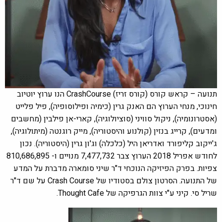
תנועה – קראש קורס (קורס זריז) CrashCourse הנו ערוץ יוטיוב
חינוכי, מנחי הערוץ הם האנק גרין (כימיה ופילוסופיה), פיל פלייט
(אסטרונומיה), ניקול סוויני (סוציולוגיה), קארי-אן פילבין (מחשבים
ומדעים), קרייג בנזין (קולנוע והיסטוריה), מייק רוגנטה (מיתולוגיה),
ג'ייקוב קליפורד ואדריאן היל (כלכלה) וג'ון גרין (היסטוריה). נכון
לחודש אפריל 2018 הערוץ צבר 7,477,732 מנויים ו- 810,686,895
צפיות. בפרק הפיזיקה הנוכחי ד"ר שיני סומארה מדברת על המדע
של התנועה. הסרטון צולם בסטודיו של Crash Course על שם ד"ר
שריל סי. קיני ע"י צוות הגרפיקה של Thought Cafe.