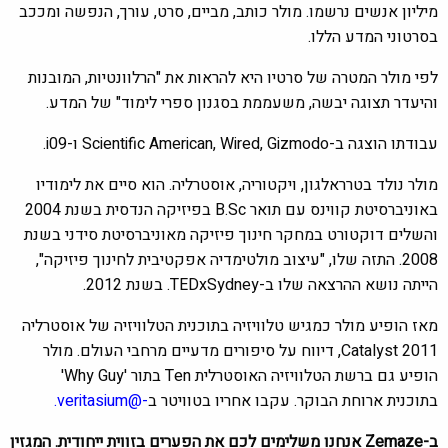
מיליון אנשים נרשמו. מולר כותב, מביים, סרט, עורך, הנפשה ומככב
בסרטוני המדע הללו.
לפי מולר המטרה של סרטיו היא להראות את "הרלוונטיות, המובנות
והיעדר תצוגה יבשה, משעממת בסגנון ספרי לימוד" של המדע.
עבודתו הוצגה ב-Scientific American, Wired, Gizmodo ו-i09.
מולר נולד בטרראלגון, ויקטוריה, אוסטרליה. הוא סיים את לימודיו
באוניברסיטת קווינס עם תואר B.Sc בפיזיקה הנדסית בשנת 2004
והשלים דוקטורט במחקר חינוך פיזיקה מאוניברסיטת סידני בשנת
2008. התזה שלו, "עיצוב מולטימדיה אפקטיבית לחינוך פיזיקה",
הייתה נושא ההרצאה שלו ב-TEDxSydney. בשנת 2012.
מאז הופיע מולר כמגיש טלוויזיה בתוכנית הטלוויזיה של אוסטרליה
Catalyst 2011, דיווח על סיפורים מדעיים מרחבי העולם. מולר
הופיע גם ברשת הטלוויזיה האוסטרלית Ten בתור 'Why Guy'
בתוכנית ארוחת הבוקר. עקבו אחריו בטוויטר ב
-@veritasium.
ב-Zemaze אנחנו משלימים לכם את הפערים בזווית ייחודית. המגזין