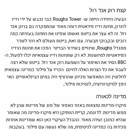
קצת רוק אנד רול
הבעיה היחידה הייתה ש- Roughs Tower כבר נכבש על ידי רדיו
לונדון, תחנת רדיו פיראטית דומה מאוד שהתמקדה גם ברוק אנד
רול. זה לא עצר את בייטס ואשתו שפינו את התחנה בעזרתה כמה
רובים ובקבוקי תבערה. עם זאת, בייטס מעולם לא חזר לשדר
ממגדל Roughs, שינויים בשידור הבריטי הפכו את תחנות הרדיו
הפיראטיות למיושנות. לא רק שתחנות רדיו עצמאיות יכלו לפעול, ה-
BBC הסיר את האיסור על השמעת רוק אנד רול. בייטס שלא רצה
לעבור את כל הצרות האלה לחינם הכריז על סילנד כמדינה עצמאית
לחלוטין וזה התאפשר מכיוון שהרציף היה במים הבינלאומיים. האי
הפך למיקרוניזציה, לנסיכות סילנד,
מדינה לכאורה
מיקרו-מדינות נמצאות באזור האפור של סוג של מדינות שהן לא
ממש מדינות. לדוגמה, קריית הוותיקן היא מיקרו-מדינה מה שאומר
שהיא כמובן זעירה מאוד. ההבדל העיקרי כאן הוא שמדינות אחרות
מכירות בה כמדינה לגיטימית, מה שלא נעשה עם סילנד. בעקבות