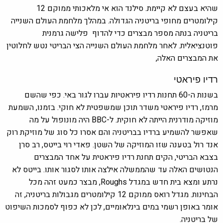
שהיא בעצם לא קיימת. סילנד הוא אי מלאכותי ממוקם 12
קילומטרים מחופי בריטניה הגדולה. במהלך מלחמת העולם השנייה
בריטניה בנתה מספר מבצרים כדי להדוף פלישה גרמנית
פוטנציאלית. לאחר מלחמת העולם השנייה הצי הבריטי נטש לחלוטין
את המבצרים האלה,
רדיו פיראטי
בשנות ה-60 תחנות רדיו פיראטיות עברו לגור באי. כפי שהשם
מרמז, רדיו פיראטי משדר תוכן שמשפטית לא חוקי. בזמנו, השמעת
מוזיקה מודרנית הייתה לא חוקית. ל-BBC היה מונופול על מה
שאפשר להשמיע ברדיו בבריטניה והם אסרו כל סוג של מוזיקת רוק
אנד רול בטענה שזו המוזיקה של השטן. פאדי רוי בייטס, רב סרן
בצבא הבריטי, הקים תחנת רדיו פיראטית על אחד המבצרים
הנטושים האלה עד שהממשלה אילצה אותו לסגור אותו. בייטס לא
נרתע ומצא בית חדש במגדל Roughs, מבצר כמעט זהה מכל
הבחינות. מגדל רואס ממוקם 12 קילומטרים מגבולות בריטניה, זה
אומר באופן רשמי במים בינלאומיים, לכן לא כפוף לסמכות השיפוט
של בריטניה.