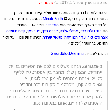
פורסם בתאריך אפריל 5, 2018 ע"י
זה מה זה
אי התעלומות | המקום ההומה ביותר שלא קיים.
סרטון מערוץ
ה
יוטיוב כדור הארץ בדקה
©
MinuteEarth
ה
מעלה סרטונים מדעיים
על כדור הארץ. יוצר הערוץ הוא
הנרי רייך
, שאר אנשי הערוץ
הם
דוד גולדנברג
,
אמילי אלרט
,
אלכס רייך
,
פטר רייך
,
קייט יושידה
,
אבר סלאזאר
.
עורך המוזיקה: נתנאל שרדר
.
הסרטון הפעם – על האי
הפיקטיבי "Null" ("כלום").
תרגום לעברית:
SwordblockGaming
ב-Zemaze אנחנו משלימים לכם את הפערים בזווית
ייחודית. המגזין שלנו מחבר בין אסטרטגיה ללייף
סטייל. אנחנו מנתחים לעומק טכנולוגיה, AI
וגאופוליטיקה, ומפרסמים סקירות רכב ומדריכי
טיולים שבחרנו עבורכם בקפידה. הצטרפו אלינו כדי
להבין את המגמות העולמיות מבלי לוותר על הדברים
הקטנים של החיים. אתם במקום הנכון.