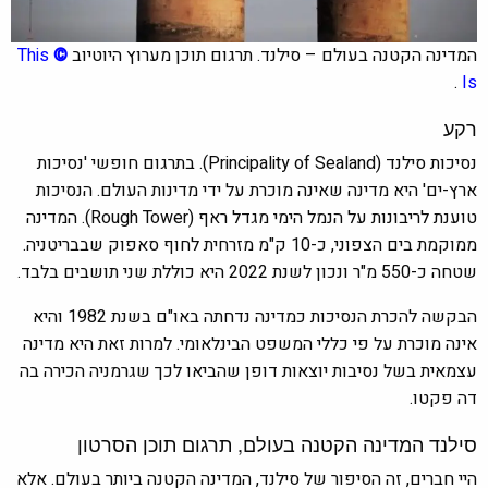
המדינה הקטנה בעולם – סילנד. תרגום תוכן מערוץ היוטיוב
©
This
.
Is
רקע
נסיכות סילנד (Principality of Sealand). בתרגום חופשי 'נסיכות
ארץ-ים' היא מדינה שאינה מוכרת על ידי מדינות העולם. הנסיכות
טוענת לריבונות על הנמל הימי מגדל ראף (Rough Tower). המדינה
ממוקמת בים הצפוני, כ-10 ק"מ מזרחית לחוף סאפוק שבבריטניה.
שטחה כ-550 מ"ר ונכון לשנת 2022 היא כוללת שני תושבים בלבד.
הבקשה להכרת הנסיכות כמדינה נדחתה באו"ם בשנת 1982 והיא
אינה מוכרת על פי כללי המשפט הבינלאומי. למרות זאת היא מדינה
עצמאית בשל נסיבות יוצאות דופן שהביאו לכך שגרמניה הכירה בה
דה פקטו.
סילנד המדינה הקטנה בעולם, תרגום תוכן הסרטון
היי חברים, זה הסיפור של סילנד, המדינה הקטנה ביותר בעולם. אלא