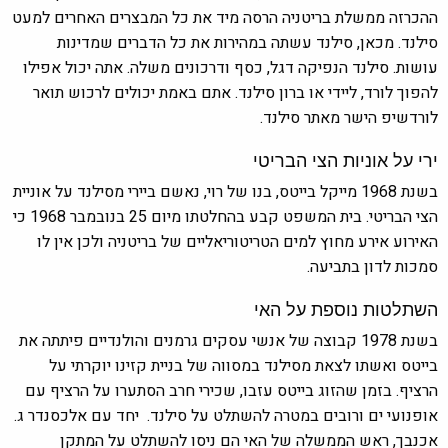
ההכרזה ממשלת בריטניה הרסה מיד את כל המבצרים האחרים למעט
סילנד. מכאן, סילנד עשתה במהירות את כל הדברים שמדינות
עושות. סילנד הנפיקה דגל, כסף ודרכונים משלה. אתה יכול אפילו
להפוך לורד, ליידי או ברון סילנד. אתם באמת יכולים לרכוש תואר
לורדשיפ הישר מאתר סילנד.
ירי על אוניות הצי הבריטי
בשנת 1968 מייקל בייטס, בנו של רוי, נאשם ביירי מסילנד על אוניית
הצי הבריטי. בית המשפט קבע בהחלטתו מיום 25 בנובמבר 1968 כי
האירוע אירע מחוץ למים הטריטוריאליים של בריטניה ולכן אין לו
סמכות לדון בתביעה.
השתלטות נוספת על האי
בשנת 1978 קבוצה של אנשי עסקים גרמנים והולנדיים פיתתה את
בייטס ואשתו לצאת מסילנד במסווה של בניית קזינו יוקרתי על
הרציף. בזמן שהזוג בייטס עזבו, שכירי חרב הסתערו על הרציף עם
אופנועי ים ורובים במטרה להשתלט על סילנד. יחד עם אלכסנדר ג.
אכנבך, ראש הממשלה של האי הם ניסו להשתלט על המתקן