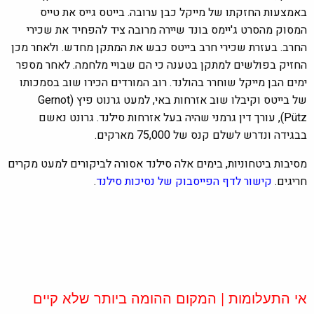
באמצעות החזקתו של מייקל כבן ערובה. בייטס גייס את טייס
המסוק מהסרט ג'יימס בונד שיירה מרובה ציד להפחיד את שכירי
החרב. בעזרת שכירי חרב בייטס כבש את המתקן מחדש. ולאחר מכן
החזיק בפולשים למתקן בטענה כי הם שבויי מלחמה. לאחר מספר
ימים הבן מייקל שוחרר בהולנד. רוב המורדים הכירו שוב בסמכותו
של בייטס וקיבלו שוב אזרחות באי, למעט גרנוט פיץ (Gernot
Pütz), עורך דין גרמני שהיה בעל אזרחות סילנד. גרונט נאשם
בבגידה ונדרש לשלם קנס של 75,000 מארקים.
מסיבות ביטחוניות, בימים אלה סילנד אסורה לביקורים למעט מקרים
חריגים.
קישור לדף הפייסבוק של נסיכות סילנד
.
אי התעלומות | המקום ההומה ביותר שלא קיים