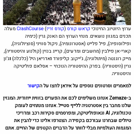
ערוץ היוטיוב החינוכי
קראש קורס
(
קורס זריז
)
CrashCourse
מעלה
תכנים במגוון נושאים. מנחי הערוץ הם האנק גרין (כימיה
ופילוסופיה), פיל פלייט (אסטרונומיה), ניקול סוויני (סוציולוגיה),
קארי-אן פילבין (מחשבים ומדעים), קרייג בנזין (קולנוע והיסטוריה),
מייק רוגנטה (מיתולוגיה), ג'ייקוב קליפורד
ו
אדריאן היל (כלכלה)
ו
ג'ון
גרין (היסטוריה). בפרק ההיסטוריה הנוכחי – אסלאם פוליטיקה
והיסטוריה.
למאמרים וסרטונים נוספים על איראן לחצו על ה
קישור
ב-Zemaze אנחנו משלימים לכם את הפערים בזווית ייחודית. המגזין
שלנו מחבר בין אסטרטגיה ללייף סטייל. אנחנו מנתחים לעומק
טכנולוגיה, AI וגאופוליטיקה, ומפרסמים סקירות רכב ומדריכי
טיולים שבחרנו עבורכם בקפידה. הצטרפו אלינו כדי להבין את
המגמות העולמיות מבלי לוותר על הדברים הקטנים של החיים. אתם