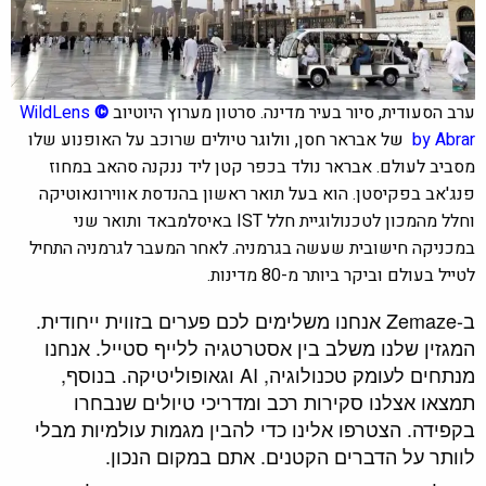
ערב הסעודית, סיור בעיר מדינה. סרטון מערוץ היוטיוב
©
WildLens
by Abrar
של
אבראר חסן,
וולוגר ט
יולים שרוכב על האופנוע שלו
מסביב לעולם.
אבראר נולד בכפר קטן ליד ננקנה סהאב במחוז
פנג'אב בפקיסטן.
הוא בעל תואר ראשון בהנדסת אווירונאוטיקה
וחלל מהמכון לטכנולוגיית חלל IST באיסלמבאד ותואר שני
במכניקה חישובית שעשה בגרמניה.
לאחר המעבר לגרמניה התחיל
לטייל בעולם וביקר ביותר מ-80 מדינות.
ב-Zemaze אנחנו משלימים לכם פערים בזווית ייחודית.
המגזין שלנו משלב בין אסטרטגיה ללייף סטייל. אנחנו
מנתחים לעומק טכנולוגיה, AI וגאופוליטיקה. בנוסף,
תמצאו אצלנו סקירות רכב ומדריכי טיולים שנבחרו
בקפידה. הצטרפו אלינו כדי להבין מגמות עולמיות מבלי
לוותר על הדברים הקטנים. אתם במקום הנכון.