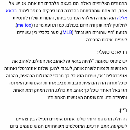
מהמורים האלוהיים האלה. הם בעצם מלמדים דת אחת. אז יש אל
אחד, דת אחת שמתפתחת בהדרגה כמו פרקים בספר לימוד.
בהאא
אללה
הוא המורה האלוהי העדכני ביותר, והתורות שלו רלוונטיות
לחלוטין למה שקורה היום בעולם, כמו תנועת מי טו (
me too
),
תנועת "חיי שחורים חשובים" (
MLB
), פער כלכלי בין עשירים
לעניים, איכות הסביבה.
רדיאנס טאלי:
יש ציטוט שאומר: "להיות בהאי זה לאהוב את העולם, לאהוב את
האנושות ולנסות לשרת אותה, לעבוד למען שלום אוניברסלי ואחווה
אוניברסלית." אז, שירות הוא כל כך מרכזי להתגלות הבהאית, בהבנה
שכל תורות הדת הבהאית סובבות סביב אחדות האנושות, האמונה
הזו באל האחד שכל כך אוהב את כולנו, הדת המתקדמת האחת
והיחידה הזו, והמשפחה האנושית האחת הזו.
ריין:
זה חלק מהטקס היומי שלנו. אנחנו אומרים תפילה בין צהריים
לשקיעה. אתם יודעים, המוסלמים משתחווים חמש פעמים ביום