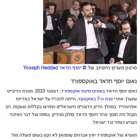
סרטון מערוץ היוטיוב של
©
יוסף חדאד
Yoseph Haddad
נאום יוסף חדאד באוקספורד
נאום יוסף חדאד ב
אוניברסיטת אוקספורד
, דצמבר 2023. מטרת הדיבייט
שנערך אחרי
טבח ה-7 באוקטובר
, הייתה להכריז על ישראל כמדינת
אפרטהייד. במהלך הדיון הדוברים הישראלים הופרעו בקללות וצעקות. רוב
הקהל היה תומך טרור ויוסף חדאד סולק מהדיון. בסופו של דבר האיגוד
הצביע כצפוי נגד ישראל
.
הנשיא של אוקספורד יונין אברהים עוסמאן לא נקט בשום פעולה מול