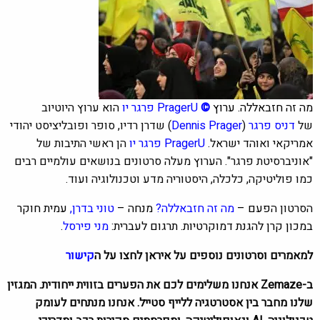
מה זה חזבאללה. ערוץ
©
PragerU
פרגר יו
הוא ערוץ היוטיוב
של
דניס פרגר
(
Dennis Prager
) שדרן רדיו, סופר ופובליציסט יהודי
אמריקאי ואוהד ישראל.
PragerU פרגר יו
הן ראשי התיבות של
"אוניברסיטת פרגר". הערוץ מעלה סרטונים בנושאים עולמיים רבים
כמו פוליטיקה, כלכלה, היסטוריה מדע וטכנולוגיה ועוד.
הסרטון ה
פעם –
מה זה חזבאללה?
מנחה –
טוני בדרן,
עמית חוקר
במכון קרן להגנת דמוקרטיות.
תרגום לעברית:
מני פירסל
.
למאמרים וסרטונים נוספים על איראן לחצו על ה
קישור
ב-Zemaze אנחנו משלימים לכם את הפערים בזווית ייחודית. המגזין
שלנו מחבר בין אסטרטגיה ללייף סטייל. אנחנו מנתחים לעומק