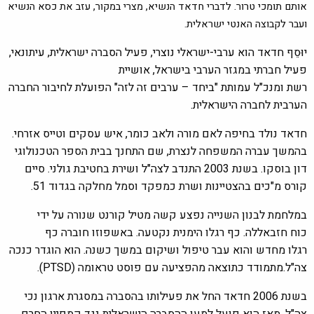
אותם תומכי טרור. לדברי חדאד הנשיא, מצרי במקור, עזב את כסא הנשיא
ועבר לקבוצה האנטי ישראלית
.
יוּסֵף חדאד הוא ערבי-ישראלי נוצרי, פעיל הסברה ישראלית, עיתונאי,
פעיל חברתי במגזר הערבי בישראל, אושיית
רשת ומנכ"ל עמותת "ביחד – ערבים זה לזה" הפועלת לחיבור החברה
הערבית לחברה הישראלית.
חדאד נולד בחיפה לאם מורה ולאב כומר, איש עסקים וטייס אזרחי.
בהמשך עברה המשפחה לנצרת, שם התחנך בבית הספר הטכנולוגי
דון בוסקו. בשנת 2003 התנדב לצה"ל ושירת בחטיבת גולני. סיים
קורס מ"כים בהצטיינות ושרת כמפקד וסמל מחלקה בגדוד 51.
במלחמת לבנון השנייה נפצע קשה מטיל קורנט שנורה על ידי
כוח חזבאללה. כף רגלו הימנית נקטעה. באשפוזו חוברה כף
רגלו מחדש והוא עבר טיפול ושיקום במשך כשנה. הוא הוגדר כנכה
צה"ל.מתמודד כתוצאה מהפציעה עם פוסט טראומה (PTSD).
בשנת 2006 חדאד החל את פעילותו בהסברה במסגרת ארגון נכי
צה"ל. מאז הוא פועל למען ההסברה הישראלית נגד קמפיין החרם