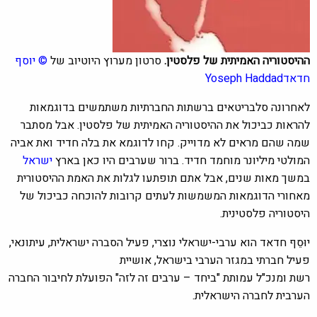
ההיסטוריה האמיתית של פלסטין.
סרטון מערוץ היוטיוב של
©
יוסף
חדאד
Yoseph Haddad
לאחרונה סלבריטאים ברשתות החברתיות משתמשים בדוגמאות
להראות כביכול את ההיסטוריה האמיתית של פלסטין. אבל מסתבר
שמה שהם מראים לא מדוייק. קחו לדוגמא את בלה חדיד ואת אביה
המולטי מיליונר מוחמד חדיד. ברור שערבים היו כאן בארץ
ישראל
במשך מאות שנים, אבל אתם תופתעו לגלות את האמת ההיסטורית
מאחורי הדוגמאות המשמשות לעתים קרובות להוכחה כביכול של
היסטוריה פלסטינית.
יוּסֵף חדאד הוא ערבי-ישראלי נוצרי, פעיל הסברה ישראלית, עיתונאי,
פעיל חברתי במגזר הערבי בישראל, אושיית
רשת ומנכ"ל עמותת "ביחד – ערבים זה לזה" הפועלת לחיבור החברה
הערבית לחברה הישראלית.