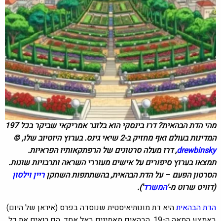
מהי הדת הבהאית? דרו בינסקי הוא בלוגר אמריקאי שביקר בכל 197
המדינות בעולם ואף מחזיק ב-2 שיאי גינס. בערוץ היוטיוב שלו, ©
drewbinsky
, דרו מעלה סרטונים של הרפתקאותיו הפראיות.
תמצאו בערוץ סיפורים על אישים מעוררי השראה ותרבויות שונות.
הסרטון הפעם – על הדת הבהאית, בהשתתפות השחקן
ריין וילסון
(דוויט שרוט מ-'
המשרד
').
הדת הבהאית
היא דת מונותיאיסטית שנוסדה בפרס (איראן של היום)
באמצע המאה ה-19. הבהאים מאמינים באל אחד, הם רואים את כל