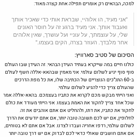
למכה, הבהאים רק אומרים תפילה אחת קצרה מאוד:
"אני מעיד, הו אלוהיי, שבראת אותי כדי שאכיר אותך
ואעבוד אותך. אני מעיד ברגע זה על חוסר האונים
שלי, על עוצמתך, על עוניי ועל עושרך, שאין אלוהים
אחר מלבדך. העוזר בצרה, הקים בעצמו."
הסיכום של סטיב סארוויץ:
כולנו חיים במה שייקרא בעתיד העידן הבהאי. זה העידן שבו העולם
סוף סוף יגיע לשלום עולמי. אני מאמין שבהאא-אללה חשף לעולם
ב-60 התנ"כים הנוצריים של הכתיבה שלו, את כל מפת הדרכים
שהעולם צריך כדי להגיע לשלום עולמי.
ואני הייתי מבקש מכם לקרוא את כתביו בעצמכם. בהאא-אללה אמר
שכל אחד צריך לחקור את האמת בעצמו. אני הייתי מעודד את כולם
לחקור את כתביו, את דתו, ולהחליט אם אתם אוהבים את זה.
לחלופין, אם יש לכם תשובה טובה יותר, אם אתם יודעים את הדרך
לשלום עולמי, רדפו אחריה ועבדו לצדנו. אבל אם אתם לא בטוחים,
אם אתם חושבים שאולי כדאי לכם לבדוק אם יש דרך טובה יותר