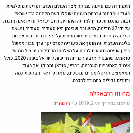
התמודדה עם עוינות עמוקה מצד העולם הערבי ומדינות מוסלמיות.
בעוד שמדינות ערביות מעטות ישקלו כעת מלחמה נגד ישראל,
רבות מתנגדות עדיין למדינה היהודית. היום ישראל עדיין אינה מוכרת
על ידי 27 מדינות, החשובה שבינהן היא סעודיה. סעודיה נושאת
שליטה מוסרית ופוליטית משמעותית על פני חברות רבות אחרות
בליגה הערבית. זה הופך את סעודיה לפרס יקר ערך עבור ממשל
ביידן שניסה נואשות לבנות על הצלחתו הדיפלומטית של ממשל
טראמפ, שהבטיח ארבע הכרויות חדשות לישראל בשנת 2020, כולל
איחוד האמירויות הערביות, בחריין, סודאן ומרוקו. אך בעוד
המאמצים הדיפלומטיים נמשכים, נראה כי ריאד מבקשת כמה
ויתורים גדולים בתמורה להכרה.
מה זה חזבאללה
פורסם בתאריך יוני 2, 2019 ע"י
זה מה זה