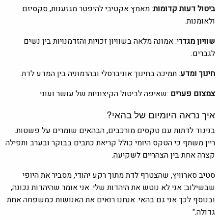
ביטול דעות קדומות
: מאמץ אקטיבי להיפטר מגזענות, סקסיזם
ולאומנות.
שוויון מגדר
י: אמונה מלאה בשוויון זכויות והזדמנויות בין נשים
לגברים.
חינוך ומדע
: תמיכה בחינוך אוניברסלי ובהרמוניה בין המדע לדת.
צמצום פערים
:שאיפה לביטול הקיצוניות של עושר ועוני.
איך נראה היומיום של בהאי?
בניגוד לדתות עם טקסים מורכבים, הבהאים שומרים על פשטות.
ריין משתף כי הטקס היומי כולל קריאת כתבים בבוקר ובערב ותפילה
קצרה אחת בין הצהריים לשקיעה.
סטיב סארוויץ, שהצטרף לדת מתוך רקע יהודי, מסביר את היופי
שבשילוב: אני לא נוטש את היהדות שלי. אני אומר שהיהדות נכונה,
ובנוסף לכך אני גם בהאי. אנחנו רואים את האנושות כמשפחה אחת
גדולה."