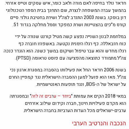
חדאד נולד בחיפה לאם מורה ולאב כומר, איש עסקים וטייס אזרחי.
בהמשך עברה המשפחה לנצרת, שם התחנך בבית הספר הטכנולוגי
דון בוסקו. בשנת 2003 התנדב לצה"ל ושירת בחטיבת גולני. סיים
קורס מ"כים בהצטיינות ושרת כמפקד וסמל מחלקה בגדוד 51.
במלחמת לבנון השנייה נפצע קשה מטיל קורנט שנורה על ידי
כוח חזבאללה. כף רגלו הימנית נקטעה. באשפוזו חוברה כף
רגלו מחדש והוא עבר טיפול ושיקום במשך כשנה. הוא הוגדר כנכה
צה"ל.מתמודד כתוצאה מהפציעה עם פוסט טראומה (PTSD).
בשנת 2006 חדאד החל את פעילותו בהסברה במסגרת ארגון נכי
צה"ל. מאז הוא פועל למען ההסברה הישראלית נגד קמפיין החרם
על ישראל של ה-BDS, ונגד תופעות האנטישמיות.
במאי 2018 הקים את עמותת "
ביחד – ע
ר
בים זה לזה
" ובמסגרתה
הוא מקדם פעילויות חינוך, חברה וקידום שילוב אזרחים
ערבים-ישראלים מכל העדות הערביות בחברה הישראלית.
הנכבה והנרטיב הערבי