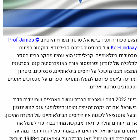
האם סעודיה תכיר בישראל.
סרטון מערוץ היוטיוב
©
Prof James
Ker-Lindsay
של פרופסור ג׳יימס קר-לינדזי, דוקטור בניתוח
סכסוכים בינלאומיים. קר-לינדזי הוא עמית מחקר בבית הספר
לכלכלה של לונדון ופרופסור אורח באוניברסיטת קנט. בסרטוניו
תמצאו מבט מושכל על יחסים בינלאומיים, סכסוכים, ביטחון
ומדינה. ג'יימס פירסם למעלה מתריסר ספרים על סכסוכים אתניים
וסכסוכים טריטוריאליים.
ביוני 2023 דווח שארצות הברית עושה מאמצים שסעודיה תכיר
בישראל. אם זה יקרה זה יהיה ניצחון דיפלומטי ענק לוושינגטון
ובעל פוטנציאל לשנות את היחסים הבינלאומיים של המזרח התיכון.
אך מדיווחים עולה כי ריאד מבקשת מחיר גבוה כדי לנרמל את
היחסים עם ישראל. אז האם זה באמת יכול לקרות ועד כמה זה
באמת יהיה משמעותי? מאז הכריזה על עצמאותה ב-1948 ישראל