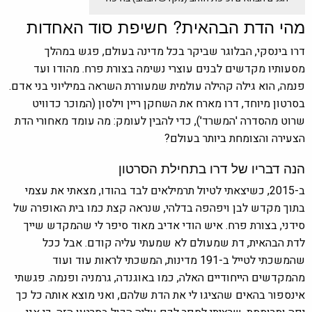
מהי הדת הבהאית? חשיפת סוד האחדות
דרו בינסקי, הבלוגר שביקר בכל מדינה בעולם, פגש במהלך
מסעותיו מקדשים לבנים עוצרי נשימה בצורת פרח. מהודו ועד
פנמה, הוא גילה קהילה עולמית שמעוררת השראה במיליוני בני אדם.
בסרטון מיוחד, דרו מארח את השחקן ריין וילסון (המוכר כדוויט
שרוט מהסדרה 'המשרד'), כדי להבין לעומק: מה עומד מאחורי הדת
הצעירה והצומחת ביותר בעולם?
הנה דבריו של דרו בתחילת הסרטון
ב-2015, כשיצאתי לטיול תרמילאים לבד בהודו, מצאתי את עצמי
בתוך מקדש לבן ויפהפה בדלהי, שנראה קצת כמו בית האופרה של
סידני, בצורת פרח. איש הודי אדיב מאוד סיפר לי שהמקדש שייך
לדת הבהאית, דת שמעולם לא שמעתי עליה קודם. אבל ככל
שהמשכתי לטייל ב-191 מדינות, המשכתי לראות עוד ועוד
מהמקדשים הייחודיים האלה, כמו באוגנדה, גרמניה ופנמה. פגשתי
אינספור בהאים שהציגו לי את הדת שלהם, ואני מוצא אותה כל כך