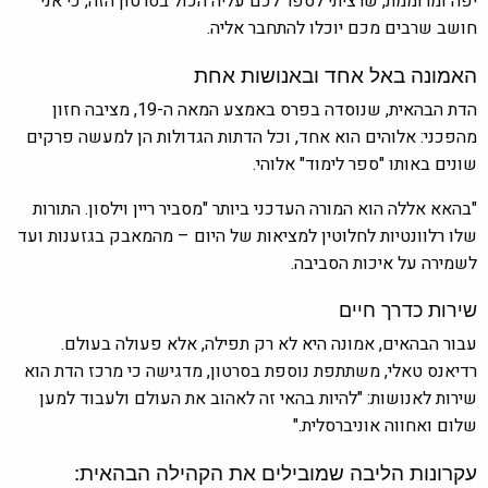
יפה ומרוממת, שרציתי לספר לכם עליה הכול בסרטון הזה, כי אני
חושב שרבים מכם יוכלו להתחבר אליה.
האמונה באל אחד ובאנושות אחת
הדת הבהאית, שנוסדה בפרס באמצע המאה ה-19, מציבה חזון
מהפכני: אלוהים הוא אחד, וכל הדתות הגדולות הן למעשה פרקים
שונים באותו "ספר לימוד" אלוהי.
"בהאא אללה הוא המורה העדכני ביותר "מסביר ריין וילסון. התורות
שלו רלוונטיות לחלוטין למציאות של היום – מהמאבק בגזענות ועד
לשמירה על איכות הסביבה.
שירות כדרך חיים
עבור הבהאים, אמונה היא לא רק תפילה, אלא פעולה בעולם.
רדיאנס טאלי, משתתפת נוספת בסרטון, מדגישה כי מרכז הדת הוא
שירות לאנושות: "להיות בהאי זה לאהוב את העולם ולעבוד למען
שלום ואחווה אוניברסלית."
עקרונות הליבה שמובילים את הקהילה הבהאית: