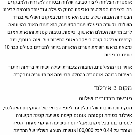
אוסטריה הצליחה ליצור סביבה שלווה ובטוחה לאזרחיה ולמבקרים
בה. היציבות הפוליטית ו
אכיפת החוק היעילה עוד יותר תורמים לדירוג
הבטיחות הגבוה שלה. כרגע היא מדורגת במקום השלישי במדד
השלום. וכשזה מגיע לשיעור הפשיעה, הוא זעום מאוד בהשוואה
לרוב מדינות העולם הראשון. כייסות, גניבות קטנות והונאות אמנם
קיימים אבל זה קורה בעיקר באזורי התיירות של וינה. בנוסף, וינה
נמצאת בראש רשימת הערים הראויות ביותר למגורים בעולם כבר 10
שנים ברציפות.
אוויר נקי מהאלפים, תחבורה ציבורית יעילה ושירותי בריאות וחינוך
באיכות גבוהה. אוסטריה בהחלט מרשימה את תושביה ומבקריה.
מקום 3
אירלנד
מורשת תרבותית ושלווה
מנקודות התרבות של דבלין עד ליופי הפראי של האוקינוס האטלנטי,
אירלנד בטוחה וקסומה. אומנם קיימת פשיעה קטנה הקשורה
לסמים כמו בכל מקום. אבל יחס הפשיעה העיקרי מעורר קנאה
ועומד על 0.44 לכל 100,000אנשים.
הטבע השליו של המדינה