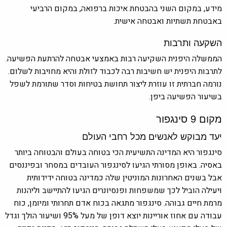
מידע, במקום השני בהבטחת איכות ברפואה, במקום הרביעי
באבטחת תשתיות ואבטחה אישית.
השקעה ותרבות
הממשלה היפנית השקיעה רבות באמצעי אבטחה להרתעת הפשיעה.
לתרבות היפנית יש חשיבות רבה לכבוד לזולת והיא מחויבות לשלום.
נורמה חברתית זו עוזרת ליצור תחושת בטיחות וסדר שתורמת לשפל
בשיעור הפשיעה ביפן.
מקום 9 סינגפור
יעד מבוקש לאנשים מכל רחבי העולם
סינגפור היא המדינה התשיעית הכי בטוחה בעולם והבטוחה ביותר
באסיה. באופן מסורתי הגיעו לסינגפור העובדים במסחר ובפיננסים
אבל בשנים האחרונות המוניטין שלה כמדינה בטוחה ידידותית
ויעילה הוביל לכך שמשפחות ופנסיונרים הגיעו להתיישב וליהנות
מרמת חיים גבוהה. סינגפור מתגאה בכוח אדם תחרותי ומיומן, כוח
עבודה עם אחוז אוריינות יוצא דופן של מעל 95% ושיעור הולך וגדל