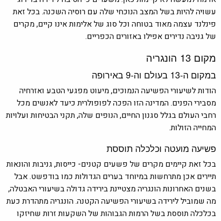
עשויה להיות בשל המצב הנוכחי שלה עם רוסיה השכנה. בכל זאת
פינלנד עצמה מאוד בטוחה וכל סוג של אלימות אינו קיים, מקרים
של גניבה נדירים אפילו באזורים הכפריים.
מקום 13 הונגריה
במקום ה-13 בעולם וה-9 באירופה
הודות לשיעורי הפשיעה הנמוכים, מיעוט מפגעי הטבע ואזרחיה
מסבירי הפנים. המדינה הזו הפכה לפופולרית כיעד לאנשים מכל
רחבי העולם בגלל סגנון החיים, הנופים שלה, תקני הבטיחות ועלויות
המחייה הזולות.
פשיעה מועטה וכלכלה תוססת
בכל זאת קיימים מקרים של פשעים קטנים- כייסות, גניבות והונאות
תיירים אכן מתרחשות במיוחד בערים הגדולות כמו בודפשט. אבל
בשנים האחרונות הונגריה מצטיינת בירידה גדולה בשיעורי האבטלה,
מה שמוביל לירידה בשיעורי הפשיעה הקטנה. הונגריה מתהדרת כעת
בכלכלה תוססת בשל הרמות הגבוהות של השקעות זרות שחיזקו