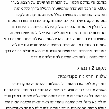
מודגם ע"י גודלם הקטן של הכוחות המזוינים של הצבא, בערך
7,000 סך הכל והעובדה שהמשטרה הרגילה בדרך כלל איננה
חמושה. המורשת התרבותית הכולל ספרות, מוזיקה ופולקלור
מוסיפה לקסם שלה. בין אם אתם חוקרים את הרחובות התוססים
של דבלין או האזור הכפרי השליו, אירלנד בטיחותית. אירוח חם
ומחויבות לחינוך הופכים אותה ליעד אידיאלי למחפשים צמיחה
אישית וסביבה בטוחה. בחזית הבינלאומית אירלנד אינה עומדת בפני
איומים חיצוניים משמעותיים. המתיחות ההיסטורית עם אנגליה
בעניינים פוליטיים ותרבותיים נמשכת. אבל היא מנוהלת ברובה דרך
דיפלומטיה שלווה ולא תסלים לקונפליקט מודרני.
מקום 2
דנמרק
שלווה והרמוניה סקנדינבית
דנמרק מגלמת את המהות של השלווה וההרמוניה הסקנדינבית.
האומה מוכרת בזכות שיעורי הפשיעה הנמוכים במיוחד ורמת החיים
הגבוהה. כל זה באדיבות מערכת
רווחה סוציאלית איתנה. כמובן שכל
זה לא בא בזול. זאת הסיבה שהמדינה האירופאית היציבה הזאת היא
בעלת מיסים מהגבוהים ביותר בעולם. לפי דו"ח מפקד האוכלוסיה