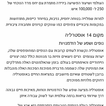
העולמי ושיעור הפשיעה בירידה מתמדת.עם יחס מדד הנוכחי של
250 ל- 100,000 איש.
למרות שמלזיה בטוחה יחסית, גניבות, במיוחד כייסות, מתרחשות
במקומות ציבוריים צפופים כמו שווקים קניונים ותחבורה ציבורית.
מקום 14 אוסטרליה
נופים ושפע של הזדמנויות
אוסטרליה נקשרת לעתים קרובות עם הנופים המחוספסים שלה,
יערות עצומים הרים נישאים וחיות בר מגוונות כולל כמה יצורים
הייחודיים והאימתניים בעולם. בזמן שהאלמנטים האלה מתדלקים
את המוניטין שלה כשממה מדברית מסוכנת הסכנות האלה מוגבלות
ברובן לשטחים שאינם מיושבים. במציאות החיים באוסטרליה
רחוקים מלהיות מסוכנים.
אוסטרליה מציעה שפע של הזדמנויות ונוחות, מאיכות חיים גבוהה
דרך שירותי בריאות ברמה עולמית ועד לשוק עבודה איתן.
אוסטרליה בעלת הנופים הטבעיים היפהפיים היא ארץ של