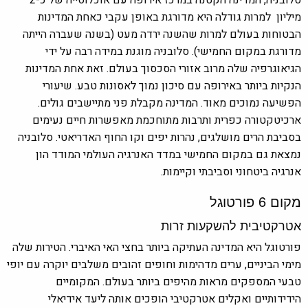
מיליון למרות גודלה היא מדורגת באופן עקבי כאחת המדינות
הבטוחות בעולם למרות שהשנה ירדה מעט (בשנה שעברה הייתה
מדורגת במקום החמישי). סלובניה מוגנת במידה רבה על ידי
הגיאוגרפיה שלה מרוב אזורי הסכסוך בעולם. זאת אחת המדינות
הנקיות ביותר באירופה עם סיכון נמוך לאסונות טבע. שיעורי
הפשיעה נמוכים מאוד. המדינה מקבלת פני מתיישבים גולים.
ארכיטקטורה כפרית ותרבות מתוחכמת מאפשרות חיים נעימים
בסביבת הרים מושלגים, נהרות יפים וקו החוף האדריאטי. סלובניה
נמצאת גם במקום החמישי במדד האנרגיה העולמי המודד הון
אנרגיה ביטחוני וסביבתי וקיימות.
מקום 6 פורטוגל
אטרקטיבית להשקעות זרות
פורטוגל היא המדינה העתיקה ביותר בחצי האי האיברי. הטירות שלה
מימי הביניים, ערים מדהימות וחופים זהובים משלבים יוקרה עם יופי
טבעי המספקים מראות מהיפים ביותר בעולם. המקומיים
הידידותיים ואקלים אטרקטיבי הופכים אותה ליעד אידיאלי