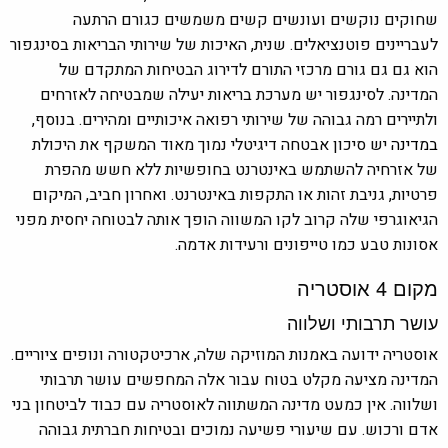
שחוקים נוקשים ועונשים קשים משמשים כגורם הרתעה
לעבריינים פוטנציאלים. שנית, האיכות של שירותי הבריאות בסינגפור
הוא גם גם גורם מרכזי התורם לדירוג הבטיחות המתקדם של
המדינה. לסינגפור יש מערכת בריאות יעילה ש
מבטיחה לאזרחים
ולתיירים רמה גבוהה של שירותי רפואה איכותיים ומהירים. בנוסף,
במדינה
יש סיכון אבטחה דיגיטלי נמוך מאוד המשקף את היכולת
של אזרחיה להשתמש באינטרנט בחופשיות ללא חשש מהפרת
פרטיות, גניבת זהות או התקפות באינטרנט. ואחרון חביב, המיקום
הגיאוגרפי שלה קרוב לקו המשווה הופך אותה לבטוחה יחסית מפני
אסונות טבע כמו טייפונים ורעידות אדמה.
מקום 4
אוסטריה
עושר תרבותי ושלווה
אוסטריה ידועה באמנות המוזיקה שלה, ארכיטקטורה ונופים ציוריים.
המדינה מציעה מקלט בטוח עבור אלה המחפשים עושר תרבותי
ושלווה. אין כמעט מדינה המשתווה לאוסטריה עם כבוד לביטחון בני
אדם ורכוש. עם שיעורי פשיעה נמוכים ו
בטיחות חברתית
גבוהה