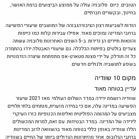
הטובים. כיום סלובניה עולה על ממוצע הביצועים ברמת האושר,
בחינוך, ובקשרים חברתיים.
הודות לשביעות רצון הציבורהגבוהה של התושבים שיעורי הפשיעה
ברחבי המדינה נמוכים מאוד. אפילו עבירות קלות כמו כייסות
והונאות תיירים הן נדירות. ב-5 השנים האחרונות סלובניה עשתה
צעדים בולטים בפיתוח הכלכלה. גם שיעורי האבטלה ירדו בהתמדה.
כל זה תודלק על ידי סצנת סטארט-אפ מתפתחת שיצרה הזדמנויות
בשפע לתושביה ולגולים חדשים.
מקום 10 שוודיה
עדיין
בטוחה מאוד
שוודיה רושמת ירידה במדד השלום העולמי. מאז 2021 שיעור
הפשיעה במדינה עלה, אם כי במידה מזערית, מנתחים בלתי תלויים
מצביעים על המהומה הפוליטית ואלימות הכנופיות כזרז העיקרי
לירידה של המדינה במדד הבטיחות. עם זאת, למרות המכשולים
הללו שוודיה באופן כללי בטוחה מאוד
בהשוואה לרוב המדינות
ברחבי הגלובוס. אחד מהיתרונות הגדולים ביותר של החיים בשוודיה