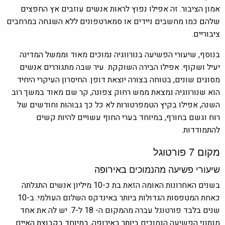
אמון הציבור. זה אפילו נפוץ לראות אנשים עוזבים אץ החפצים
שלהם כמו מחשבים ניידים או סמארטפונים ללא השגחה במרחבים
ציבוריים.
בנוסף, שיעורי הפשיעה בנורווגיה נמוכים מאוד וממשל המדינה
יעיל ושקוף. אפילו הבירה השוקקת עיר שבה מתגוררים אנשים
מסוגים שונים, בטוחה בצורה יוצאת דופן. החיסרון העיקרי היחיד
הוא שנורווגיה נמצאת ממש רחוק צפונה, קר שם מאוד במשך רוב
השנה, אפילו בקיץ הטמפרטורות לא כל כך גבוהות וחודשים של
רוח וגשם בחורף, במיוחד בערי החוף עשויים להיות קשים
להתמודדות.
מקום 7
פורטוגל
שיעורי פשיעה מהנמוכים
באירופה
בשנים האחרונות האומה הזאת בת כ-10 מיליון אנשים התגלתה
כאחת המטפסות הגדולות ביותר באינדקס השלום העולמי. ב-10
שנים בלבד פורטוגל עברה מהמקום ה- 18 ל-7. יש לה את אחד
מנתוני הפשיעה הנמוכים
ביותר
באירופה,
במיוחד בקבוצת ה
איי
ם