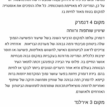
על כן, המדינה לא מאויימת משכנותיה. כל אלה הופכים את אוסטריה
למקום בטוח מאוד לחיות בו.
מקום 4 דנמרק
שיוויון שותפות ורווחה
דנמרק עלתה למקום הרביעי השנה בשל שיעור הפשיעה הנמוך
שלה ביטחון סביבתי ורמה גבוהה של מערכת הבריאות. אזרחיה לא
צריכים לדאוג לביטחונם האישי, לחשוש מאלימות, פשיעה או חוסר
יציבות כלכלית. המדינה מדורגת בעקביות במקום גבוה מבחינת
אושר החיים בה. פלוס עיר הבירה קופנהגן זכתה לתואר העיר
הבטוחה בעולם והיא אחד היעדים הטובים ביותר לבקר או לחיות
בהם. בירת דנמרק ניחנת בפער עושר נמוך המקדמת יוזמות ברות
קיימא. לדנמרק רמה גבוהה של שוויון ותחושה חזקה של שיתוף
ואחריות לרווחה סוציאלית.תכונות שתורמות לתחושות הביטחון של
האזרחים ולאושרם.
מקום 3 אירלנד