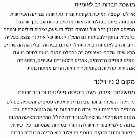
מושכת חברות רב לאומיות
אירלנד קפצה חמישה מקומות ומדורגת השנה כמדינה השלישית
הבטוחה ביותר בעולם. זה הישג מרשים בהתחשב בכך שהמדד
מתייחס למגוון רחב של גורמים כולל פשיעה, יציבות פוליטית ורווחה
כלכלית. בנוסף לבטיחות גם התמ"ג לנפש של אירלנד נמצא בעלייה
וחברות רב לאומיות רבות התחילו למקם בבירתה דבלין את המשרדים
הראשיים שלהם באירופה. זה בהחלט מקום בטוח לחיות בו עם
נופים כפריים מדהימים, אתרים היסטוריים עשירים, היסטוריה
אמנותית, קהילות מקומיות ידידותיות וערים ממתוחכמות.
מקום 2 ניו זילנד
ממשלתה יציבה, מעט תסיסה פוליטית וכיבוד זכויות
ניו זילנד השלווה ביותר מבין מדינות אסיה-פסיפיק והשנייה בעולם.
מנופים מדהימים ועד ערים מתוחכמות וגישה רגועה לחיים, זהו
מקום מושך למי שרוצה לעבור דירה לחו"ל. המדינה מציעה תרבות
ברמה עולמית בעריה ויש לה רקורד בטיחות שמסתמך על שירותי
בריאות וחינוך חזקים. בנוסף ניו זילנד היא מדינה מבודדת בדרום