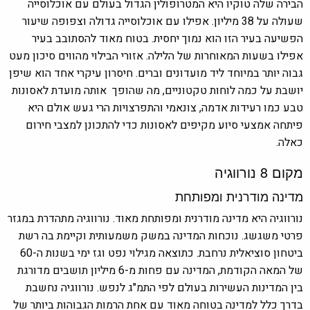
הבירה שלה טוקיו היא המטרופולין הגדול בעולם עם אוכלוסייה
שעולה על 38 מיליון. אפילו עם אוכלוסייה גדולה וצפופה שיעור
הפשיעה בעיר הזו הוא נמוך יחסית. בטוח מאוד להסתובב בעיר
אפילו בשעות המאוחרות של הלילה. אזורי הבילוי מהווים סיכון מעט
גבוה יותר במיוחד ליד מועדונים וברים. חיסרון עיקרי אחד הוא שיפן
יושבת על כמה לוחות טקטוניים, מה שהופך אותה מועדת לאסונות
טבע כמו רעידות אדמה, צונאמי והתפרצויות הרי געש אולם היא
פיתחה
אמצעי סיוע מקיפים לאסונות כדי להתכונן למצבי חירום
כאלה.
מקום 8
נורווגיה
מדינה מודרנית ומפותחת
נורווגיה היא מדינה מודרנית ומפותחת מאוד. נורווגיה מתהדרת במגזר
פרטי משגשג. נוכחות המדינה במשק משמעותית וקיימת בה רשת
ביטחון סוציאלית נרחבת. כתוצאה מגילוי נפט וגז ימי בשנות ה-60
של המאה הקודמת, המדינה עם פחות מ-6 מיליון תושבים מדורגת
בין המדינות העשירות בעולם לפי התמ"ג לנפש. נורווגיה נחשבת
בדרך כלל למדינה בטוחה מאוד עם אחת הרמות הגבוהות ביותר של