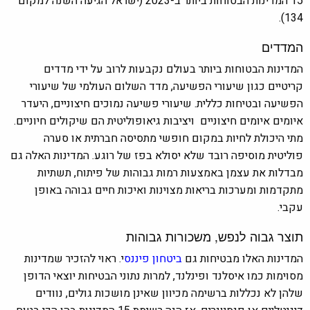
15 המדינות הבטוחות ביותר ב-2023 (ישראל הגיעה השנה למקום
134).
המדדים
המדינות הבטוחות ביותר בעולם נקבעות לרוב על ידי מדדים
קריטיים כגון שיעורי הפשיעה, מדד השלום העולמי של שיעורי
הפשיעה ובטיחות כללית. שיעורי פשיעה נמוכים חיצוניים, היעדר
איומים איומים חיצוניים ויציבות גיאופוליטית הם שיקולים חיוניים.
מתי היכולת לחיות במקום חופשי מתסיסה חברתית או סערה
פוליטית מוסיפה רובד שלא יסולא בפז של רוגע. המדינות האלה גם
מבדלות את עצמן באמצעות רמות גבוהות של פיתוח, תשתיות
מתקדמות ומערכות בריאות מצוינות ואיכות חיים גבוהה באופן
עקבי.
תוצר גבוה לנפש, משכורות גבוהות
המדינות האלו מבטיחות גם
ביטחון פיננס
י. ראוי להזכיר שמדינות
מסוימות כמו איסלנד ופינלנד, למרות נתוני הבטיחות יוצאי הדופן
שלהן לא נכללות ברשימה מכיוון שאינן מושכות גולים, נוודים