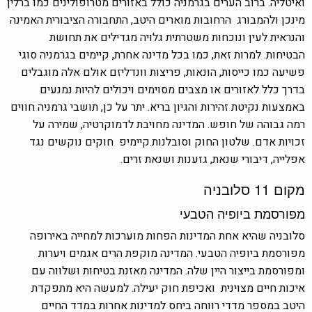
ואיטליה. ברוב הערים בגרמניה כולל באזורים מטרופולינים כמו ברלין
מינכן ולהמבורג הרחובות מוארים היטב, התחבורה הציבורית האמינה
והנראית לעין ונוכחות משטרתית גלויה מגדילים את
תחושת
הבטיחות. למרות זאת, כמו בכל מדינה אחרת, קיימים בגרמניה סוגי
פשיעה כמו כייסות, הונאות, פריצות וונדליזם אולם אלה מוגבלים
בדרך כלל לאזורים או מצבים מסוימים ויכולים להיות נמנעים
באמצעות נקיטת זהירות והגיון בריא. יתר על כן, תושבי גרמניה חווים
רמה גבוהה של חופש. המדינה מחויבת לדמוקרטיה, שמירה על
זכויות אדם. שלטון החוק וסובלנות.קיימיפ חוקים נוקשים נגד
אפלייה, דיבורי שנאת, גזענות ושנאת זרים.
מקום 11 סלובניה
מפורסמת ביופיה הטבעי
סלובניה שהיא אחת המדינות הפחות מוערכות למחייה באירופה
מפורסמת ביופיה הטבעי. המדינה מוקפת הרים אגמים ויערות
ומפורסמת בייצור היין שלה. המדינה מאזנת בטיחות ושלווה עם
איכות חיים מצוינית ואכיפת חוק יעילה.
למעשה היא מתפקדת
היטב במספר מדדי רווחה ביחס למדינות אחרות במדד החיים