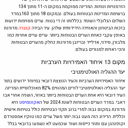
הזדמנויות ונוחות. המדינה ממוקמת במקום ה-11 מתוך 134
ברשימת המדינות הבטוחות בעולם. ובמקום 18 מתוך 163במדד
השלום הגלובלי השנתי. בכללותו זה די בטוח. ערים מסוימות ידועות
בזכות הביטחון והאווירה הידידותית שלהן. עיר הבירה
קנברה
מדורגת
באופן עקבי כאחת הערים הבטוחות ביותר. ערים ערים אחרות כמו
מלבורן, סידני, אדלייד ו
בריזבן
מדורגות כחלק מהערים הבטוחות
והכי ראויות למגורים בעולם.
מקום 13 איחוד האמירויות הערביות
יעד ההגליה האולטימטיבי
איחוד האמירויות הערביות והעיר הנוצצת דובאי במיוחד ידועים בתור
יעד ההגליה האולטימטיבי לזרים המהווים 82% מאוכלוסיית המדינה.
העיר דובאי היא אחת הערים הבטוחות ביותר באזור, השניה אחרי אבו
דאבי. במדד הערים הבטוחות לשנת 2024 של
ה
אקונומיסט
היא
מדורגת במקום גבוה למדי ברוב תקני הבטיחות כולל בטיחות אישית
וכללית. הדירוג הזה מעט גבוה יותר משל ערים כמו טוקיו אמסטרדם
וקופנהגן עם נתוני כייסות ושוד שכמעט לא נשמעו בדובאי בגלל