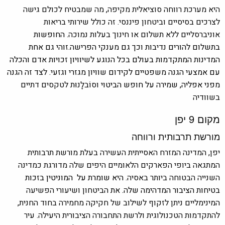
היא מערכת רווחה סוציאלית מקיפה, מה שמבטיח לכולם גישה
לצרכים בסיסיים וביטחון פיננסי. זה כולל שירותי בריאות
אוניברסליים ללא תשלום או חינוך בעלות נמוכה.
החופשות
בתשלום להורים נדיבות וכך גם מענקי הפרישה.זוהי גם אחת
המדינות המתקדמות בעולם בכל הנוגע לשיוויון זכויות אדם והכלה
עם אמצעי הגנה משפטיים לקידום שוויון מגזרי וגזעי. לצד זה הגנה
מפני אפליה, שמירה על חופש הביטוי
וסוֹבלָנוּת לטקסים דתיים
בשוודיה
מקום 9 יפן
מורשת תרבותית ורווחה
יפן, המדינה המזרח האסייתית העשירה בעלת מורשת תרבותית
המתגאה ביופי הפארקים הלאומיים היפים שלה מדורגת כמדינה
השנייה הבטוחה ביותר באסיה.
היא שומרת על המוניטין בזכות
בטיחות הציבור המדהימה שלה. את ה
ביטחון ושיעורי הפשיעה
המינימליים ניתן לזקוף לשילוב של חקיקה מחמירה בחוד החנית,
להתקדמות הטכנולוגית ולרשת התחבורה הציבורית היעילה. עיר