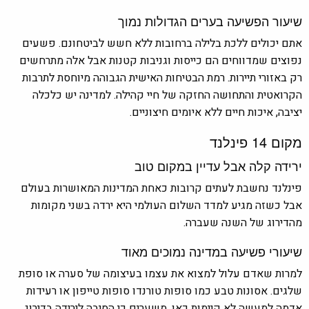
שיעור הפשיעה בערים הגדולות נמוך
אתם יכולים ללכת בלילה ברחובות ללא חשש לביטחונם. פשעים
נפוצים שמדווחים הם כייסות וגניבות קטנות אבל אלה מתרחשים
רק באזורי תיירות. רמת הבטיחות האישית הגבוהה מיוחסת לתרבות
הקרואטית והתחושה החזקה של חיי קהילה. למדינה יש כלכלה
יציבה, איכות חיים ללא איומים חיצוניים.
מקום 14 פינלנד
ירידה קלה אבל עדיין במקום טוב
פינלנד נחשבת לעתים קרובות כאחת המדינות המאושרות בעולם
אבל כשזה מגיע למדד השלום העולמי היא ירדה בשני מקומות
מהדירוג של השנה שעברה.
שיעורי פשיעה במדינה נמוכים מאוד
למרות שאדם עלול למצוא את עצמו בעיצומה של סערה או סופת
שלגים. אסונות טבע כמו סופות טורנדו סופות טייפון או רעידות
אדמה למעשה לא קיימות כאן. משערים כי הסיבה לירידה בדירוג