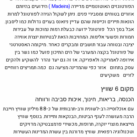
הפורטוגזים האוטונומיים
מדיירה
Madeira)
(
הידועים בהיותם
אזורים בטוחים ומסבירי פנים.
ניתן לשקול הגירה לפורטוגל למרות
הונאות תיירים וכייסות שהם עדיין ניואנס בערים גדולות כמו ליסבון.
אבל בסך הכל פורטוגל ידועה כבעלת רמות נמוכות של עבירות
חמורות ופשעי אלימות. המחויבות הזאת לבטיחות יוצרת אווירה
יציבה ובטוחה עבור תושבים ומבקרים כאחד. מיקומה האסטרטגי
של פורטוגל בקצה המערבי של הים התיכון פועל כמו גשר בין
אירופה לאמריקה ולאפריקה. אז זה גם יעד נהדר להשקיע ולהקים
עסק בתחום אזור כפי שהמדינה מציעה גם כמה תמריצים רווחיים
לזרים משקיעים
מקום 6
שוויץ
הכנסה, בריאות, חינוך, איכות סביבה ורווחה
עם אוכלוסייה רב-לשונית ורב-תרבותית של כ-8.8
מיליון שוויץ חייבת
הרבה מעושרה לענף הביטוח, הבנקאות ותיירות. בנוסף שוויץ
מייצאת מוצרי יוקרה, תרופות, מכשירי פרמצבטיקה מדויקים
וטכנולוגיה רפואית. שוויץ מדורגת בין עשרת המדינות העשירות