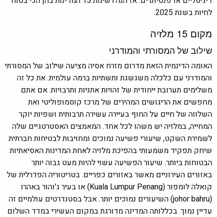
דיגיטליים או פנסיונרים. אז הנה רשימת 15 המדינות בהן הכי בטוח
לחיות בשנת 2025.
מקום 15 מלזיה
שילוב של המסורתי והמודרני
האומה הדינמית הזאת מדרום מזרח אסיה מציעה שילוב של המסורתי
והמודרני עם כלכלה משגשגת ותשתיות ברמה עולמית. את כל זה
משלימים תערובת ייחודית של זהויות אתניות ותרבויות. אם אתם
מחפשים
את הריגושים המהירים של מרכז קוסמופוליטי ואת
השלווה של חיים על החוף בעיירה עשירה תרבותית ושפיות יוקר
המחייה, במלזיה יש משהו לכל אחד.
המאמצים האסטרטגיים שלה
לשמירת השקט, שיעורי פשיעה נמוכים ומחויבות לבטיחות חברתית
שיחק תפקיד משמעותי בהפיכת מלזיה לאחת המדינות האסיאתיות
הבטוחות ביותר. שיעור הפשיעה עשוי להיות מעט גבוה יותר
באזורים העירוניים מאשר באזורים כפריים. בטריטוריה הפדרלית של
קואלה לומפור (Kuala Lumpur Penang) או בעיר ג'והור באהרו
(johor bahru) השיעורים נמוכים יותר. אבל בסטנדרטים עולמיים זה
עדיין נמוך. בכללותה המדינה מדורגת במקום העשירי במדד השלום