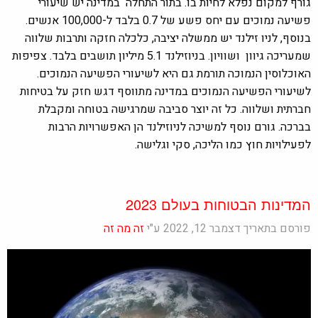
גורף למקום נפלא לחיות בו. בתור התחלה במדינה יש שיעורי
פשיעה נמוכים עם יחס פשע של 0.7 בלבד ל-100,000 אנשים.
בנוסף, לניו זילנד יש ממשלה יציבה, כלכלה חזקה ותרבות שלווה
שמעריכה גיוון ושוויון. בניוזילנד 5.1 מיליון תושבים בלבד. צפיפות
האוכלוסין הנמוכה תורמת גם היא לשיעורי הפשיעה הנמוכים.
לשיעורי הפשיעה הנמוכים במדינה מתווסף דגש חזק על בטיחות
חברתית ושלווה. כל זה יוצר סביבה שמרגישה בטוחה ומקבלת
בברכה. גורם נוסף למשיכה לניוזילנד הן האפשרויות הרבות
לפעילויות חוץ כמו הליכה, סקי וגלישה.
המדינות הבטוחות בעולם 2023
פורסם בתאריך דצמבר 12, 2022 ע"י
זה מה זה