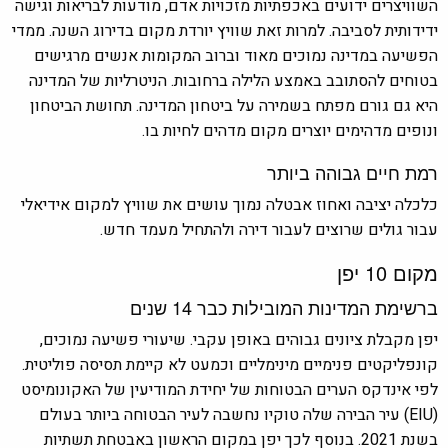
השוויצרים ידועים באכפתיות מזכויות אדם, מודעות לבריאות וגישה
ידידותית לסביבה. למרות זאת שוויץ יורדת מקום בדירוג השנה. ממדי
הפשיעה במדינה נמוכים מאוד וברוב המקומות אנשים מרגישים
בטוחים להסתובב באמצע הלילה ברחובות. הניטרליות של המדינה
היא גם גורם מפתח בשמירה על ביטחון המדינה. תחושת הביטחון
ונופים מדהימים יוצרים מקום מדהים לחיות בו.
רמת חיים גבוהה ביותר
כלכלה יציבה ואחוז אבטלה נמוך עושים את שוויץ למקום אידיאלי
עבור גולים שרוצים לעבור דירה ולהתחיל מעמד חדש.
מקום 10 יפן
ברשימת המדינות המובילות כבר 14 שנים
יפן מקבלת ציונים גבוהים באופן עקבי. שיעורי פשיעה נמוכים,
קונפליקטים פנימיים מינימליים וכמעט לא קיימת תסיסה פוליטית.
לפי אינדקס הערים הבטוחות של יחידת המודיעין של האקונומיסט
(EIU) עיר הבירה שלה טוקיו נחשבה לעיר הבטוחה ביותר בעולם
בשנת 2021. בנוסף לכך יפן במקום הראשון באבטחת תשתיות