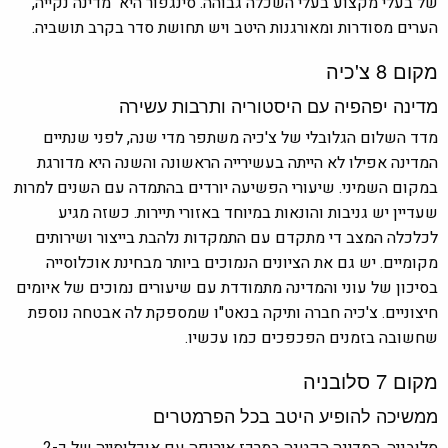
של בעלי מקצוע בעלי השכלה גבוהה. סינגפור היא מדינה נקייה,
הערים מסודרות ומאורגנות היטב ויש תחושת סדר בקרב תושביה.
מקום 8 צ'כיה
מדינה יפהפיה עם היסטוריה ותרבות עשירה
מדד השלום הגלובלי של צ'כיה משתפר מדי שנה, לפני שנתיים
המדינה אפילו לא הייתה בעשירייה הראשונה והשנה היא מדורגת
במקום השמיני. שיעורי הפשיעה יורדים בהתמדה עם השנים למרות
שעדיין יש גניבות והונאות במיוחד באזורי תיירות. כשזה מגיע
לכלכלה המצב די מתקדם עם התמקדות נלהבת בייצור ושירותים
מקומיים. יש גם את הציונים הנמוכים ביותר מבחינת אוכלוסייה
בסיכון של עוני והמדינה מתמודדת עם שיעורים נמוכים של איומים
חיצוניים. צ'כיה חברה ותיקה בנאט"ו שמספקת לה אבטחה נוספת
שחשובה בזמנים הפכפכים כמו עכשיו.
מקום 7 סלובניה
ממשיכה להופיע היטב בכל הפרמטרים
סלובניה, המדינה הקטנה במרכז אירופה עם אוכלוסייה של כ-2