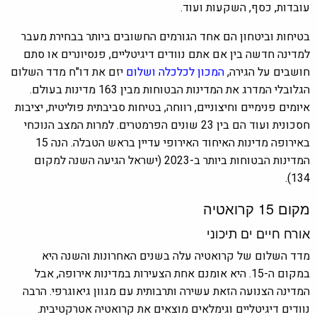
עובדות, כסף, השקעות ועוד.
בטיחות וביטחון הם אחד הגורמים החשובים ביותר בבחירת מעבר
למדינה חדשה בין אם אתם נוודים דיגיטליים, פנסיונרים או סתם
חושבים על הגירה,
המכון לכלכלה ושלום
יזם את דו"ח מדד השלום
הגלובלי המדרג את המדינות הבטוחות מבין 163 מדינות בעולם.
איומים פנימיים וחיצוניים, רווחה, בטיחות סביבתית פוליטית, יציבות
חסכונית ועוד הם בין 23 שונים הפרמטרים. למרות המצב הנוכחי
באירופה מדינות האיחוד האירופי עדיין בראש הטבלה. הנה 15
המדינות הבטוחות ביותר ב-2023 (ישראל הגיעה השנה למקום
134).
מקום 15 קרואטיה
אורח חיים ים תיכוני
מדד השלום של קרואטיה עלה בשנים האחרונות והשנה היא
במקום ה-15. היא אומנם אחת הצעירות במדינות אירופה, אבל
המדינה הצנועה הזאת עשירה ותרבותית עם מגוון גיאוגרפי. הרבה
נוודים דיגיטליים וגימלאים מוצאים את קרואטיה אטרקטיבית.