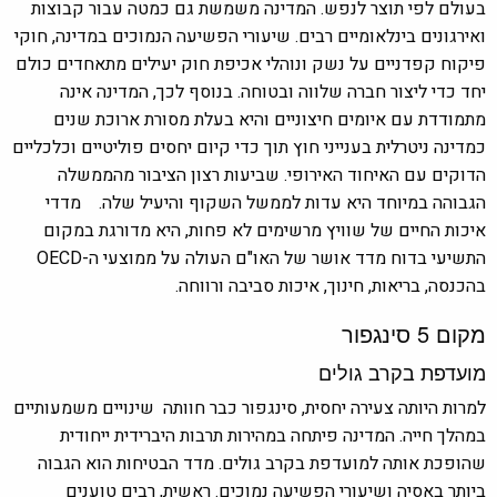
בעולם לפי תוצר לנפש. המדינה משמשת גם כמטה עבור קבוצות
ואירגונים בינלאומיים רבים. שיעורי הפשיעה הנמוכים במדינה, חוקי
פיקוח קפדניים על נשק ונוהלי אכיפת חוק יעילים מתאחדים כולם
יחד כדי ליצור חברה שלווה ובטוחה. בנוסף לכך, המדינה אינה
מתמודדת עם איומים חיצוניים והיא בעלת מסורת ארוכת שנים
כמדינה ניטרלית בענייני חוץ תוך כדי קיום יחסים פוליטיים וכלכליים
הדוקים עם האיחוד האירופי.
שביעות רצון הציבור מהממשלה
הגבוהה במיוחד היא עדות לממשל השקוף והיעיל שלה. מדדי
איכות החיים של שוויץ מרשימים לא פחות, היא מדורגת במקום
התשיעי בדוח מדד אושר של האו"ם העולה על ממוצעי ה-OECD
בהכנסה, בריאות, חינוך, איכות סביבה ורווחה.
מקום 5 סינגפור
מועדפת בקרב גולים
למרות היותה צעירה יחסית, סינגפור כבר חוותה שינויים משמעותיים
במהלך חייה. המדינה פיתחה במהירות תרבות היברידית ייחודית
שהופכת אותה למועדפת בקרב גולים. מדד הבטיחות הוא הגבוה
ביותר באסיה ושיעורי הפשיעה נמוכים. ראשית, רבים טוענים