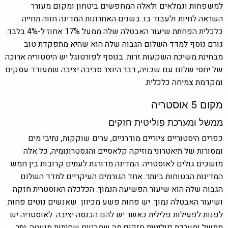
למשפחות וגמלאים ולאלה המחפשים ביטחון ומקום מעורר
השראה לחיות ולעבוד בו. בשנים האחרונות המדינה חווה תחייה
כלכלית הפחתת שיעור האבטלה שלה ממעל 17% אחוז ל-4% בלבד.
גורם נוסף למדד השלום הגבוה שלה הוא שהיא מתפקדת טוב
מבחינת משיכת השקעות זרות. בנוסף לפורטוגל יש היסטוריה ארוכה
של יחסי שלום עם שכניה, דבר היוצר סביבה יציבה שמעודד עסקים
ומקדמת צמיחה כלכלית.
מקום 5 אוסטריה
ממשל ומערכת פוליטית חזקים
כפרים היסטוריים ציוריים מודרניים, ערים שוקקות, נתיבי מים
ומסורות של תיאטרוני מוזיקה קלאסיים והגסטרונומיה, כל אלה
מושכים גולים לאוסטריה. המדינה מדורגת לעתים קרובות בין חמש
המדינות הבטוחות ביותר. אחד הגורמים העיקריים למדד השלום
הגבוה שלה הוא שיעור הפשיעה הנמוך. הכלכלה האוסטרית חזקה
ושיעור האבטלה נמוך. יש פחות פשע מכיוון שאנשים נוטים פחות
לפנות לפעילות פלילית כאשר יש להם הכנסה יציבה. לאוסטריה יש
ממשל ומערכת פוליטית חזקים,מה שמבטיח שחיתות מועטה. יתר