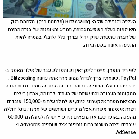
העלייה והנפילה של ה- Blitzscaling (מלחמת בזק). מלחמת בזק
היא יזמות בעלת השפעה גבוהה, המדע והאומנות של בנייה מהירה
של חברה שתשרת שוק גדול ובדרך כלל גלובלי, במטרה להיות
המניע הראשון בקנה מידה.
לפי ריד הופמן, מייסד לינקדאין ושותפו לשעבר של אילון מאסק ב-
PayPal, כשאתה צריך לגדול ממש מהר אתה עושה Blitzscaling .
זוהי יזמות בעלת השפעה גבוהה. חברות מסוג זה תמיד יוצרות הרבה
ממקומות העבודה והתעשיות של העתיד. לדוגמה, אמזון בעצם
המציאה מסחר אלקטרוני. כיום, יש לה למעלה מ-150,000 עובדים
ויצרה אינספור משרות אצל מוכרים ושותפים של אמזון. גוגל חוללה
מהפכה באופן שבו אנו מוצאים מידע – יש לה למעלה מ-60,000
עובדים ויצרה משרות רבות נוספות אצל שותפיה AdWords ו-
AdSense.