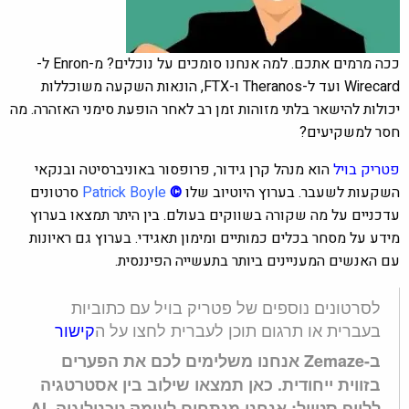
ככה מרמים אתכם. למה אנחנו סומכים על נוכלים? מ-Enron ל-
Wirecard ועד ל-Theranos ו-FTX, הונאות השקעה משוכללות
יכולות להישאר בלתי מזוהות זמן רב לאחר הופעת סימני האזהרה. מה
חסר למשקיעים?
פטריק בויל
הוא מנהל קרן גידור, פרופסור באוניברסיטה ובנקאי
השקעות לשעבר. בערוץ היוטיוב שלו
©
Patrick Boyle
סרטונים
עדכניים על מה שקורה בשווקים בעולם. בין היתר תמצאו בערוץ
מידע על מסחר בכלים כמותיים ומימון תאגידי. בערוץ גם ראיונות
עם האנשים המעניינים ביותר בתעשייה הפיננסית.
לסרטונים נוספים של פטריק בויל עם כתוביות
בעברית או תרגום תוכן לעברית לחצו על ה
קישור
ב-Zemaze אנחנו משלימים לכם את הפערים
בזווית ייחודית. כאן תמצאו שילוב בין אסטרטגיה
ללייף סטייל: אנחנו מנתחים לעומק טכנולוגיה, AI