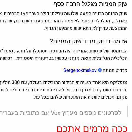
שןק המניות מגלגל הרבה כסף
שוק המניות הרוויח כמעט שלושה טריליון דולר בערך מאז הבחירות. 
בארה"ב, הכלכלה בפועל לא צמחה מהר כמו פעם. השכר בקושי זז 
הממוצעת עדיין לא התאושש מהמיתון הגדול.
אז מה בדיוק מודד שוק המניות?
הברומטר של שגשוג אמריקה היה הבורסה. תסתכלו על הדאו, נאסד"ק
הכלכלית הגלובלית הזאת. אנחנו עכשיו בטריטוריה היסטורית… רכישה
קרדיט תמונה
©
Sergeitokmakov
סרטים ומשחקים במגוון רחב של ז'אנרים ושפות. חברים יכולים לשח
מקום, ויכולים לשנות את התוכניות שלהם בכל עת.
לסרטונים נוספים מערוץ Vox עם כתוביות בעברית או תרגום תוכן לעברית לחצו על ה
ככה מרמים אתכם