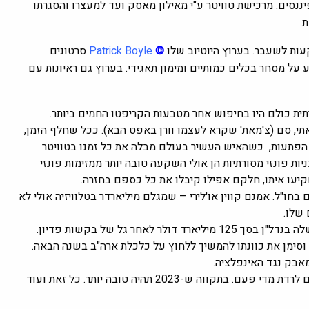
אירועים בעולם הפיננסים. מרכישת טוויטר ע"י מאילון מאסק ועד למעצרו והסגרתו
.
עות לשעבר. בערוץ היוטיוב שלו
©
Patrick Boyle
סרטונים
על מסחר בכלים כמותיים ומימון תאגידי. בערוץ גם ראיונות עם
קאתי, סם (צ'מאת' שקרא לעצמו וורן באפט הבא). ככל שחלף הזמן,
ה הפתעות, כשהאיש העשיר בעולם מבלה את כל זמנו בטוויטר
ד שתוכניות פונזי מסורתיות הן אולי השקעה טובה יותר ממזימות פונזי
חו"ל. אמנם קווין או'לירי – שמגלם מיליארדר בטלוויזיה אולי לא
 שלו.
בדצמבר, בלקסטון החלה להגביל משיכות מקרן ההשקעות הפרטית שלה בנדל"ן בסך 125 מיליארד דולר לאחר גל של בקשות פדיון.
וסימן את כוונתו להמשיך ללחוץ על כלכלת ארה"ב בשנה הבאה.
מאבק נגד האינפלציה.
2022 לא הייתה שנה מדהימה למשקיעים אבל כמובן השווקים צריכים לרדת מדי פעם. בתקווה ש-2023 תהיה טובה יותר. כל זאת ועוד