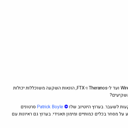
ככה מרמים אתכם. למה אנחנו סומכים על נוכלים? מ-Enron ל-Wirecard ועד ל-Theranos ו-FTX, הונאות השקעה משוכללות יכולות
משקיעים?
עות לשעבר. בערוץ היוטיוב שלו
©
Patrick Boyle
סרטונים
על מסחר בכלים כמותיים ומימון תאגידי. בערוץ גם ראיונות עם