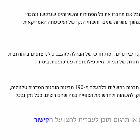
אבל אם תחברו את כל הסחורות והשירותים שנרכשו ונמכרו
במשך עשרות שנים והשווי הנקי של המשפחה האמריקאית
, דיבידנדים… סוג חדש של הבהלה לזהב… כולנו צופים בהתרחבות
 חוזרת של מניות…זאת פילוסופיה פסיכופטית ביסודה.
נטפליקס היא אחד משירותי הבידור המובילים בעולם, עם 300 מיליון חברות בתשלום בלמעלה מ-190 מדינות הנהנות מסדרות טלוויזיה,
ק, להשהות ולחדש את הצפייה כמה שהם רוצים, בכל זמן ובכל
קישור