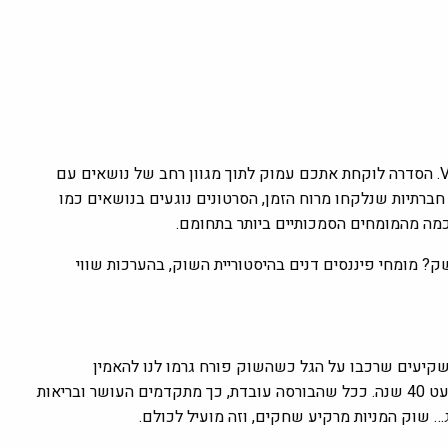
ו-Vox. הסדרה לוקחת אתכם עמוק לתוך מגוון רחב של נושאים עם
 חברתיות שנלקחו מרוח הזמן, הסרטונים נוגעים בנושאים כמו
 כמה מהמומחים הסמכותיים ביותר בתחומם.
מומחי פיננסים דנים בהיסטוריית השוק, בהערכות שווי
שקיעים שרכבו על הגל כשהשוק פורח גרמו לנו להאמין
שהכלכלה פורחת. ובאמריקה, שוק המניות משגשג בעיקר במשך כמעט 40 שנה. ככל שהבורסה עובדת, כך מתקדמים העושר ובריאות
 שוק המניות מרקיע שחקים, וזה מועיל לכולם.