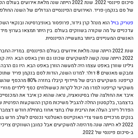
סיכום פיננסי 2022. שנת 2022 הייתה שנה מלאת 
של סם בנקמן-פריד. האירועים הפיננסיים הגדולים של השנה החולפת
פטריק בויל
הוא מנהל קרן גידור, פרופסור באוניברסיטה ובנקאי השק
עדכניים על מה שקורה בשווקים בעולם. בין היתר תמצאו בערוץ מידע 
האנשים המעניינים ביותר בתעשייה הפיננסית.
שנת 2022 הייתה שנה מלאת אירועים בעולם הפיננסים. במדיה החברתית כולם היו בחיפוש אחר מטבעות הקריפטו החמים ביותר.
2022 הייתה שנה קשה למשקיעים שכונו גם וורן באפט הבא. היה 
גילינו שוורן באפט עצמו היה למעשה הוורן באפט הבא. היו גם הרב
ומבקש מאנשים 8 דולר. למדנו השנה, הודות לסם בנקמן פרי
קריפטו. משקיעים רבים של מיידוף קיבלו בחזרה 80% מהכסף שהשקיעו איתו, חלקם אפילו קיבלו את כל כספם בחזרה.
משקיעי קריפטו למדו מה יכול לקרות כששולחים כסף לילדים מוזרים ב
איבד את החולצה שלו בסיטואציה, נראה שהוא כן איבד את המכנסיים
הפדרל ריזרב העלה את הריבית שלו בחצי אחוז בתחילת חודש דצמבר 
בנקים מרכזיים משני צדי האוקיינוס ​​האטלנטי נכנסים לשלב חדש ב
ב-סיכום פיננסי של 2022.