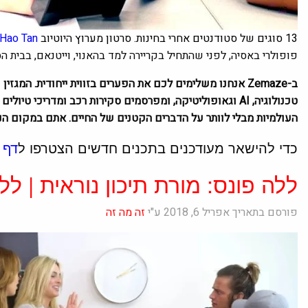
13 סוגים של סטודנטים אחרי בחינות. סרטון מערוץ היוטיוב
nHao Tan
פופולרי באסיה, לפני שהתחיל בקריירה למד בהאנוי, וייטנאם, בבית ה
ב-Zemaze אנחנו משלימים לכם את הפערים בזווית ייחודית. המ
טכנולוגיה, AI וגאופוליטיקה, ומפרסמים סקירות רכב ומדריכי
העולמיות מבלי לוותר על הדברים הקטנים של החיים. אתם במקום הנכ
כדי להישאר מעודכנים בתכנים חדשים הצטרפו ל
דף 
ללה פונס: מורת תיכון נוראית | לל
פורסם בתאריך אפריל 6, 2018 ע"י
זה מה זה