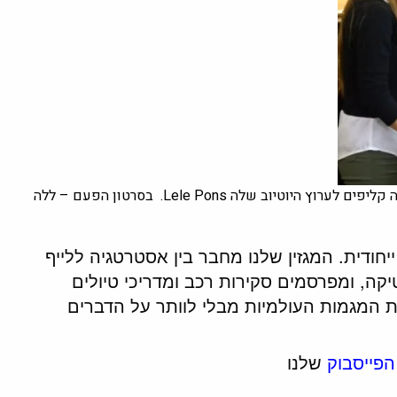
פונס, זמרת, סופרת ויוטיוברית אמריקאית (שנת לידה 1996) מעלה קליפים לערוץ היוטיוב שלה Lele Pons. בסרטון הפעם – ללה
ית ייחודית. המגזין שלנו מחבר בין אסטרטגיה ללייף
חים לעומק טכנולוגיה, AI וגאופוליטיקה, ומפרסמים סקירות רכב ומדריכי טיולים
ת המגמות העולמיות מבלי לוותר על הדברים
הפייסבוק
שלנו