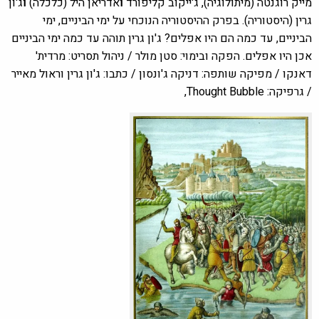
מייק רוגנטה (מיתולוגיה), ג'ייקוב קליפורד
ו
אדריאן היל (כלכלה)
ו
ג'ון
גרין (היסטוריה). בפרק ההיסטוריה הנוכחי על ימי הביניים, ימי
הביניים, עד כמה הם היו אפלים? ג'ון גרין תוהה עד כמה ימי הביניים
אכן היו אפלים. הפקה ובימוי: סטן מולר / ניהול תסריט: מרדית'
דאנקו / מפיקה שותפה: דניקה ג'ונסון / כתבו: ג'ון גרין וראול מאייר
/ גרפיקה: Thought Bubble,