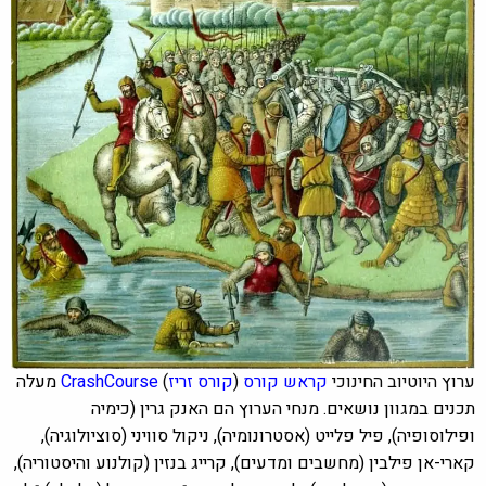
ערוץ היוטיוב החינוכי
קראש קורס
(
קורס זריז
)
CrashCourse
מעלה
תכנים במגוון נושאים. מנחי הערוץ הם האנק גרין (כימיה
ופילוסופיה), פיל פלייט (אסטרונומיה), ניקול סוויני (סוציולוגיה),
קארי-אן פילבין (מחשבים ומדעים), קרייג בנזין (קולנוע והיסטוריה),