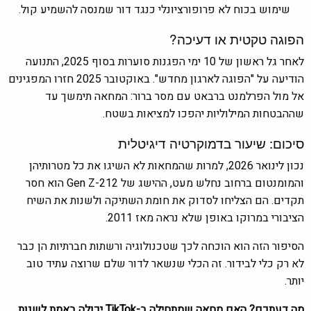
שימוש בכוח לא פרופורציונלי כנגד דור שמנסה להשמיע קול.
הפוגה טקטית או דעיכה?
לאחר גל ראשון של 10 ימי הפגנות סוערות בסוף 2025, התנועה
הודיעה על "הפוגה לארגון מחדש". באוקטובר 2025 חזרו המפגינים
אל מול הפרלמנט ברבאט עם מסר ברור: המחאה תימשך עד
שההבטחות המילוליות יהפכו למציאות בשטח.
סיכום: שיעור בדמוקרטיה דיגיטלית
נכון לינואר 2026, למרות שהמחאות לא השיגו את כל מטרותיהן
והמומנטום ברחוב נחלש מעט, ההישג של Gen Z-212 הוא חסר
תקדים. הם הצליחו לסדוק את חומת השתיקה ולשנות את השיח
הציבורי במרוקו באופן שלא נראה מאז 2011.
הסיפור הזה הוא הוכחה לכך שטכנולוגיה ורשתות חברתיות הן כבר
לא רק כלי לבידור. זה הכלי שנשאר לדור שלם שרוצה עתיד טוב
יותר.
מה דעתכם? האם מחאה שמתחילה ב-TikTok יכולה באמת לשנות