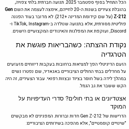
הכל התחיל בסוף ספטמבר 2025. תנועה חברתית בלתי צפויה,
בהובלת צעירים בשנות ה-20 לחייהם, אימצה לעצמה את השם
Gen
Z-212
(על שם קידומת המדינה +212). לא מדובר בעוד הפגנה
פוליטית מסורתית, אלא בתנועה שנולדה ב-TikTok, Instagram ו-
Discord, ועוקפת את המפלגות והאיגודים המקצועיים הישנים.
נקודת ההצתה: כשהבריאות פוגשת את
הטרגדיה
הזעם הדיגיטלי הפך למציאות ברחובות בעקבות דיווחים מזעזעים
על מחדלים בבתי החולים הציבוריים באגאדיר, שם נפטרו נשים
במהלך לידה בשל חוסר בציוד ובצוות רפואי. עבור הצעירים, זה היה
הקש ששבר את גב הגמל.
אצטדיונים או בתי חולים? סדרי העדיפויות על
המוקד
הדרישות של Gen Z-212 חדות וברורות. המפגינים לא מבקשים
"שינויים קוסמטיים", אלא מהפכה בשירותים הציבוריים: