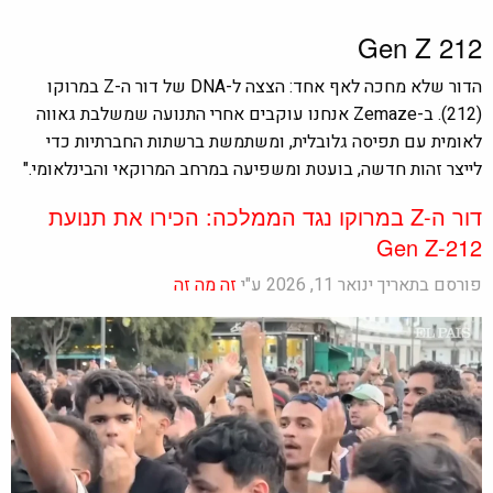
Gen Z 212
הדור שלא מחכה לאף אחד: הצצה ל-DNA של דור ה-Z במרוקו
(212). ב-Zemaze אנחנו עוקבים אחרי התנועה שמשלבת גאווה
לאומית עם תפיסה גלובלית, ומשתמשת ברשתות החברתיות כדי
לייצר זהות חדשה, בועטת ומשפיעה במרחב המרוקאי והבינלאומי."
דור ה-Z במרוקו נגד הממלכה: הכירו את תנועת
Gen Z-212
פורסם בתאריך ינואר 11, 2026 ע"י
זה מה זה