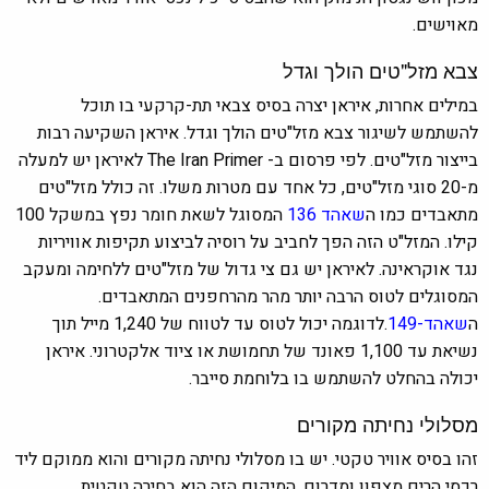
מאוישים.
צבא מזל"טים הולך וגדל
במילים אחרות, איראן יצרה בסיס צבאי תת-קרקעי בו תוכל
להשתמש לשיגור צבא מזל"טים הולך וגדל. איראן השקיעה רבות
בייצור מזל"טים. לפי פרסום ב- The Iran Primer לאיראן יש למעלה
מ-20 סוגי מזל"טים, כל אחד עם מטרות משלו. זה כולל מזל"טים
מתאבדים כמו ה
שאהד 136
המסוגל לשאת חומר נפץ במשקל 100
קילו. המזל"ט הזה הפך לחביב על רוסיה לביצוע תקיפות אוויריות
נגד אוקראינה. לאיראן יש גם צי גדול של מזל"טים ללחימה ומעקב
המסוגלים לטוס הרבה יותר מהר מהרחפנים המתאבדים.
ה
שאהד-149
.לדוגמה יכול לטוס עד לטווח של 1,240 מייל תוך
נשיאת עד 1,100 פאונד של תחמושת או ציוד אלקטרוני. איראן
יכולה בהחלט להשתמש בו בלוחמת סייבר.
מסלולי נחיתה מקורים
זהו בסיס אוויר טקטי. יש בו מסלולי נחיתה מקורים והוא ממוקם ליד
רכסי הרים מצפון ומדרום. המיקום הזה הוא בחירה טקטית.