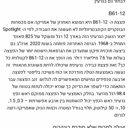
לבחור גם בגרעין.
B61-12
פצצת ה- B61-12 היא המוצא האחרון של אמריקה אם מכסחות
הבונקרים הקונבנציונליות לא תעשנה את העבודה, לפי ה- Spotlight
ייצור הנשק הגרעיני הזה באורך 12 רגל ומשקל של 825 פאונד
התחיל ב-1968. הגרסה האחרונה פותחה בשנת 2020. ארה"ב גם
ביצעה תוכנית תיקון שתעדכן את הגרסאות הישנות יותר של הפצצה
בעלות של 7.6 מיליארד דולר. מה הופך את ה-B61-12 לקטלנית כל
כך? זאת פצצת כבידה גרעינית שיכולה להיות משוגרת מהאוויר. זה
נעשה באמצעות הטלה מודרכת או כוח משיכה בליסטי. לפצצה
ארבעה סנפירים גמישים המאפשרים לה לגלוש. זנב הפצצה עבר
הותאמה כדי לשפר את הדיוק כך שהיא יכולה לנחות בטווח של
98.4 רגל מהיעד. בחלק האמצעי של הפצצה ממוקם ראש נפץ
גרעיני. ראש הנפץ יכול להשתנות בין ארבע אפשרויות – 0.3, 1.5,
10, ו- 50 קילוטון, תלוי בגודל המטרה וכמות הנזק שאמריקה רוצה
לִגרוֹם.
יעילה למרות שלא חודרת בונקרים