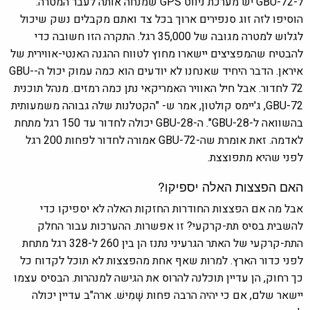
ל-GBU-72 יש מערכת ניווט GPS שמנחה אותה לעבר המטרה.
הוסיפו לזה זוג סנפירים ארוך בכל צד ואתם מקבלים נשק שיכול
לגלוש למטרה מגובה של 35,000 רגל. התקרה הזו חשובה כדי
להבטיח שהמפציצים יישארו מחוץ לטווח ההגנה האנטי-אווירית של
איראן. הדבר היחיד שאנחנו לא יודעים הוא כמה עמוק יכול ה-GBU-
72 לחדור. אבל חיל האוויר האמריקאי נתן כמה רמזים. מנהל תוכנית
GBU-72, ג'יימס קולטון, אמר ש- "הקטלנות שלה גבוהה משמעותית
בהשוואה ל-GBU-28". ה-GBU-28 יכולה לחדור עד 150 רגל מתחת
לאדמה. זאת אומרת שה-GBU-72 אמורה לחדור לפחות 200 רגל
לפני שהיא מתפוצצת.
האם הפצצות האלה יספיקו?
אבל מה אם הפצצות החודרות החזקות האלה לא יספיקו כדי
להשבית בסיס תת-קרקעי? זו אפשרות. ההערכות עבור החלק
התת-קרקעי של האתר הגרעיני נתנז הן בין 260 ל-328 רגל מתחת
לפני כדור הארץ. למרות שאף אחת מהפצצות לא תוכל לקדוח כל
כך רחוק, הן עדיין תוכלנה להרוס את הגישה למנהרות. הבסיס עצמו
יישאר שלם, אם כי יהיה הרבה פחות שָׁמִישׁ. ארה"ב עדיין יכולה