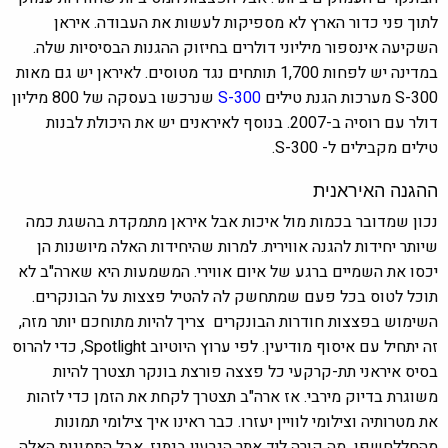
לתוך פני כדור הארץ לא מספיקות לעשות את העבודה. איראן
השקיעה אינספור מיליוני דולרים בחיזוק ההגנות הבסיסיות שלה.
במדינה יש לפחות 1,700 תותחים נגד מטוסים. לאיראן יש גם מאות
S-300 מערכות הגנת טילים
S-300
שנרכשו בעסקה של 800 מיליון
דולר עם רוסיה ב-2007. בנוסף לאיראנים יש את היכולת לבנות
טילים מקבילים ל- S-300.
ההגנה האיראנית
נכון שמדובר בכמות מול איכות אבל איראן מתמקדת בהשגת כמה
שיותר יחידות להגנה אווירית. למרות שהיחידות האלה מיושנות הן
יכסו את השמיים ברגע של איום אווירי. המשמעות היא שארה"ב לא
תוכל לטוס בכל פעם שמתחשק לה להטיל פצצות על הבונקרים.
השימוש בפצצות חודרות הבונקרים צריך להיות מתוחכם יותר מזה,
זה יתחיל עם איסוף מודיעין. לפי ערוץ היוטיוב Spotlight, כדי להרוס
בסיס איראני תת-קרקעי כל פצצה פורצת בונקר תצטרך להיות
משוגרת בדיוק מירבי. אז ארה"ב תצטרך לקחת את הזמן כדי לזהות
את מטרותיה וצילומי לוויין יעזרו. כבר ראינו איך צילומי תמונות
מהחללחשפו מה קורה ליד אתר הגרעין בנתנז. אבל התמונות האלה