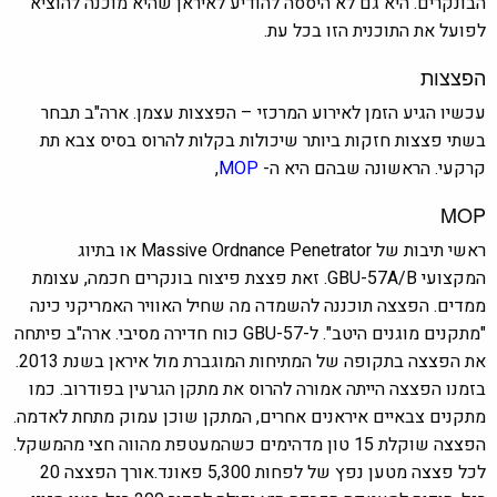
הבונקרים. היא גם לא היססה להודיע ​​לאיראן שהיא מוכנה להוציא
לפועל את התוכנית הזו בכל עת.
הפצצות
עכשיו הגיע הזמן לאירוע המרכזי – הפצצות עצמן. ארה"ב תבחר
בשתי פצצות חזקות ביותר שיכולות בקלות להרוס בסיס צבא תת
קרקעי. הראשונה שבהם היא ה-
MOP
,
MOP
ראשי תיבות של Massive Ordnance Penetrator או בתיוג
המקצועי GBU-57A/B. זאת פצצת פיצוח בונקרים חכמה, עצומת
ממדים. הפצצה תוכננה להשמדה מה שחיל האוויר האמריקני כינה
"מתקנים מוגנים היטב". ל-GBU-57 כוח חדירה מסיבי. ארה"ב פיתחה
את הפצצה בתקופה של המתיחות המוגברת מול איראן בשנת 2013.
בזמנו הפצצה הייתה אמורה להרוס את מתקן הגרעין בפודרוב. כמו
מתקנים צבאיים איראנים אחרים, המתקן שוכן עמוק מתחת לאדמה.
הפצצה שוקלת 15 טון מדהימים כשהמעטפת מהווה חצי מהמשקל.
לכל פצצה מטען נפץ של לפחות 5,300 פאונד.אורך הפצצה 20