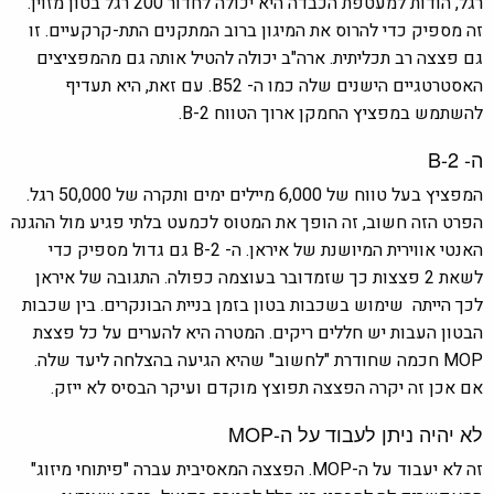
רגל, הודות למעטפת הכבדה היא יכולה לחדור 200 רגל בטון מזוין.
זה מספיק כדי להרוס את המיגון ברוב המתקנים התת-קרקעיים. זו
גם פצצה רב תכליתית. ארה"ב יכולה להטיל אותה גם מהמפציצים
האסטרטגיים הישנים שלה כמו ה- B52. עם זאת, היא תעדיף
להשתמש במפציץ החמקן ארוך הטווח B-2.
ה- B-2
המפציץ בעל טווח של 6,000 מיילים ימים ותקרה של 50,000 רגל.
הפרט הזה חשוב, זה הופך את המטוס לכמעט בלתי פגיע מול ההגנה
האנטי אווירית המיושנת של איראן. ה- B-2 גם גדול מספיק כדי
לשאת 2 פצצות כך שזמדובר בעוצמה כפולה. התגובה של איראן
לכך הייתה שימוש בשכבות בטון בזמן בניית הבונקרים. בין שכבות
הבטון העבות יש חללים ריקים. המטרה היא להערים על כל פצצת
MOP חכמה שחודרת "לחשוב" שהיא הגיעה בהצלחה ליעד שלה.
אם אכן זה יקרה הפצצה תפוצץ מוקדם ועיקר הבסיס לא ייזק.
לא יהיה ניתן לעבוד על ה-
MOP
זה לא יעבוד על ה-
MOP.
הפצצה המאסיבית עברה "פיתוחי מיזוג"