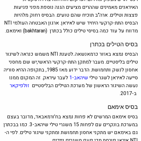
האיראנים מאמינים שההרים מציעים הגנה נוספת מפני פגיעות
פצצות וטילים. ארה"ב תוכיח שהם טועים. הבסיס רחוק מלהיות
הבסיס התת-קרקעי היחיד שיש לאיראן. ארגון האבטחה העולמי NTI
מדווח על עוד כמה בסיסי טילים כולל בכתרן (bakhtaran)
ואימאם.
בסיס הטילים בכתרן
הבסיס נמצא באזור כרמאנשאה..לטענת NTI משמש כנראה לשיגור
טילים בליסטיים. מעבר למתקן התת-קרקעי הראשי,יש שם מחסני
אחסון לנשק ותחמושת. הדבר ידוע מאז 1985, בתקופה ההיא סוריה
סייעה לאיראן לשגר טילי
שיהאב-1
לעבר עיראק. זה המקום ממנו
נעשה השיגור הראשון של מערכת הטילים הבליסטיים
זולפיקאר
ב-2017.
בסיס אימאם
בסיס אימאם המרשים לא פחות נמצא ב
ח'ורמאבאד, מדובר
בעצם
במערכת בונקרים עם לפחות 15 משגרי טילי
שיהאב-3.
כמו בבכתרן
גם ב
אימאם
יש מתקני אחסון תחמושת ומתקני שיגור טילים. לפי ה-
NTI איראן פורסת מדי פעם משגרים ניידים.