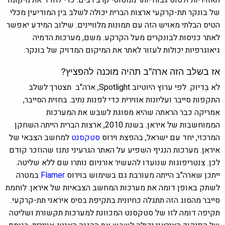
של בונקר תת-קרקעי ארצות הברית יכולה לשלב בין המודיעין מכלי
הטיס הבלתי מאויש הזה עם תמונות מלוויינים. שילוב המידע יאפשר
לאתר כניסות לבונקרים מעל הקרקע. משם, מערכות הדמיה
גיאוגרפיות יכולות לעזור לאתר את המיקום המדויק של בונקר.
אז בשלב הזה ארה"ב תהיה מוכנה להפציץ?
לֹא בְּדִיוּק. לפי ערוץ היוטיוב Spotlight, ארה"ב תצטרך לשלב
התקפות סייבר ועליונות אווירית כדי לפנות נתיב. בחזית הסייבר,
אמריקה כבר הראתה שהיא מסוגת לשבש את המערכות
הממוחשבות של איראן. בשנת 2010, ארצות הברית הייתה השחקן
המרכזי, יחד עם ישראל, בהפצת וירוס
סטקסנט
למחשב הצבאי של
איראן. מערכות הנגיף השפיע על האתר הגרעיני נתנז שהוזכר קודם
לכן. צנטריפוגות שנועדו להעשיר אורניום נותרו שם ללא שליטה.
ייתכן שארה"ב הייתה מעורבת גם בשימוש בוירוס
Flamer
במטרה
לשתק באופן דומה את מערכות המחשב הצבאיות של איראן. לוחמת
סייבר מהסוג הזה תתגלה כחיונית בתקיפת בסיס איראני תת-קרקעי.
תקיפה דומה לזו של סטקסנט המכוונת למערכות תקשורת ושליטה