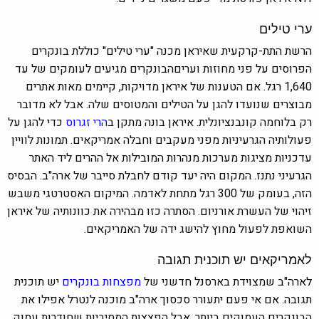
ערי טילים
הרשת התת-קרקעית שאיראן מכנה "ערי טילים" כוללת בונקרים
הפרוסים על פני מחוזות ועריםהבונקרים מגיעים לעומקים של עד
1,640 רגל. אם הטענות של איראן מדויקות, קיימים מאות אתרים
מבוצרים שנועדו להגן על הטילים והמטוסים שלה. אבל לא מדובר
רק בלוחמה קונבנציונלית. איראן בונה מתקן ב
הרי זגרוס
כדי להגן על
פעולותיה הגרעיניות מפני מעקבים וחבלה אמריקאים. תמונות לוויין
עדכניות מציגות מערכות מנהרות המובילות אל ההרים ליד האתר
הגרעיני נתנז. המקום היה יעד קודם לחבלת סייבר של ארה"ב. הבסיס
הזה, בעומק של 300 רגל מתחת לאדמה. המיקום האסטרטגי משבש
זיהוי של העשרת אורניום. הסתרה כזו מבהירה את כוונותיה של איראן
השואפת לפעול מחוץ להישג ידה של האמריקאים.
לאמריקאים יש תוכנית תגובה
לארה"ב שמצוידת בארסנל חדשני של
מפצחות בונקרים
יש תוכנית
תגובה. אם אי פעם יתעורר סכסוך ארה"ב מוכנה לנטרל אפילו את
הבונקרים העמוקים ביותר. אבל הפצצות המסיביות שחודרות עמוק