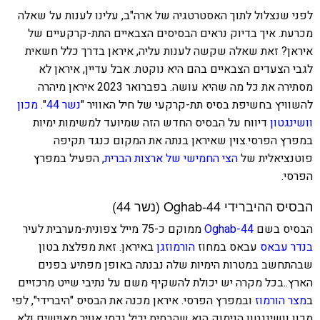
לפני שנצלול לתוך האסטרטגיה של ארה"ב, עלינו לענות על שאלה
מכרעת. איך בדיוק נראים הבסיסים הצבאיים התת-קרקעיים של
איראן? זאת שאלה שקשה לענות עליה, איראן בדרך כלל חשאית
לגבי הצעדים הצבאיים בהם היא נוקטת. אבל עדיין, איראן לא
מסתירה את כל מה שהיא עושה. בפברואר 2023 איראן מיהרה
להשוויץ בחשיפת בסיס תת-קרקעי של חיל האוויר "
נשר 44
".
מכון
וושינגטון
דיווח על הבסיס החדש הזה שמיועד למשימות ימיות
במפרץ הפרסי.צוין שאיראן בנתה את המקום כנגד תקיפה
פוטנציאלית של
הצי החמישי של ארצות הברית
, הפעיל
במפרץ
הפרסי.
הבסיס ההיברידי
Oghab-44
(נשר 44)
הבסיס בשם
Oghab-44
ממוקם כ-75 מייל צפונית-מערבית
לעיר
בנדר עבאס
עבאס במחוז
הורמוזגן
באיראן. זאת מפלצת בטון
שבהתחשב במטרות הימיות שלה נבנתה באופן מפתיע בפנים
הארץ..בכל מקרה יש יכולת להשקיף משם על נתיבי שייט מרכזיים
ב
מצר הורמוז
ובמפרץ הפרסי. איראן מכנה את הבסיס "היברידי", לפי
מכון וושינגטון הנימוק הוא שהבסיס יכיל נכסי אוויר מאוישים ולא