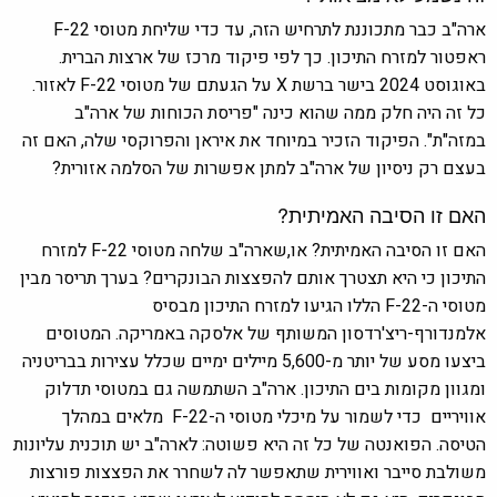
ארה"ב כבר מתכוננת לתרחיש הזה, עד כדי שליחת מטוסי
F-22
ראפטור
למזרח התיכון. כך לפי פיקוד מרכז של ארצות הברית.
באוגוסט 2024 בישר ברשת X על הגעתם של מטוסי F-22 לאזור.
כל זה היה חלק ממה שהוא כינה "פריסת הכוחות של ארה"ב
במזה"ת". הפיקוד הזכיר במיוחד את איראן והפרוקסי שלה, האם זה
בעצם רק ניסיון של ארה"ב למתן אפשרות של הסלמה אזורית?
האם זו הסיבה האמיתית?
האם זו הסיבה האמיתית? או,שארה"ב שלחה מטוסי F-22 למזרח
התיכון כי היא תצטרך אותם להפצצות הבונקרים? בערך תריסר מבין
מטוסי ה-F-22 הללו הגיעו למזרח התיכון מבסיס
אלמנדורף-ריצ'רדסון המשותף של אלסקה באמריקה. המטוסים
ביצעו מסע של יותר מ-5,600 מיילים ימיים שכלל עצירות בבריטניה
ומגוון מקומות בים התיכון. ארה"ב השתמשה גם במטוסי תדלוק
אוויריים כדי לשמור על מיכלי מטוסי ה-F-22 מלאים במהלך
הטיסה. הפואנטה של ​​כל זה היא פשוטה: לארה"ב יש תוכנית עליונות
משולבת סייבר ואווירית שתאפשר לה לשחרר את הפצצות פורצות