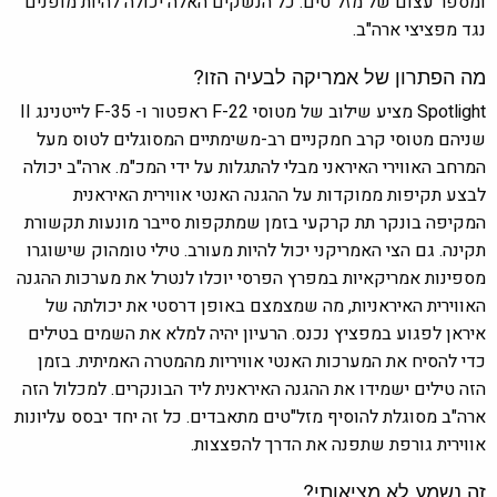
ומספר עצום של מזל"טים. כל הנשקים האלה יכולה להיות מופנים
נגד מפציצי ארה"ב.
מה הפתרון של אמריקה לבעיה הזו?
Spotlight מציע שילוב של מטוסי
F-22 ראפטור
ו-
F-35 לייטנינג II
שניהם מטוסי קרב חמקניים רב-משימתיים המסוגלים לטוס מעל
המרחב האווירי האיראני מבלי להתגלות על ידי המכ"מ. ארה"ב יכולה
לבצע תקיפות ממוקדות על ההגנה האנטי אווירית האיראנית
המקיפה בונקר תת קרקעי בזמן שמתקפות סייבר מונעות תקשורת
תקינה. גם הצי האמריקני יכול להיות מעורב. טילי טומהוק שישוגרו
מספינות אמריקאיות במפרץ הפרסי יוכלו לנטרל את מערכות ההגנה
האווירית האיראניות, מה שמצמצם באופן דרסטי את יכולתה של
איראן לפגוע במפציץ נכנס. הרעיון יהיה למלא את השמים בטילים
כדי להסיח את המערכות האנטי אוויריות מהמטרה האמיתית. בזמן
הזה טילים ישמידו את ההגנה האיראנית ליד הבונקרים. למכלול הזה
ארה"ב מסוגלת להוסיף מזל"טים מתאבדים. כל זה יחד יבסס עליונות
אווירית גורפת שתפנה את הדרך להפצצות.
זה נשמע לא מציאותי?