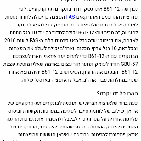
נכון שה-B61-12 אינו נשק חודר בונקרים תת קרקעיים. לפי
פדרציית המדענים האמריקאים
FAS
הפצצה כן יכולה לחדור מתחת
לאדמה אבל הטווח שלה אינו גבוה מספיק כדי להגיע לבונקר.
למעשה, זה סביר שה-B61-12 יכולה לחדור רק עד 10 רגל מתחת
לאדמה, אם כי ייתכן שזה גדל מאז פרסום דו"ח ה-FAS לשנת 2016.
ובכל זאת, 10 רגל עדיף מכלום. וארה"ב יכולה לשלב את מפצחות
הבונקרים עם ה-B61-12 כדי להרוס יעד איראני. תארו לעצמכם
GBU-57 חודר לעומק ופוער חור עצום באדמה שאליו מוטלת פצצת
B61-12, הבנתם את הרעיון. השימוש ב-B61-12 יהיה מוצא אחרון
שנוי במחלוקת עבור ארה"ב. אבל זו אופציה בארסנל שלוה.
האם כל זה יקרה?
כעת ברור שלארצות הברית יש תוכנית לבונקרים תת-קרקעיים של
איראן. שילוב של לוחמת סייבר לפגיעה במערכות תקשורת וביסוס
עליונות אווירית על מטרות כדי לבלבל ולהשמיד את מערכות ההגנה
האווירית יהיו רק ההתחלה. ברגע שהנתיב יהיה פנוי, הבונקרים של
איראן ייתפוררו להריסות. ברור גם שאיראן חוששת ממפצחות