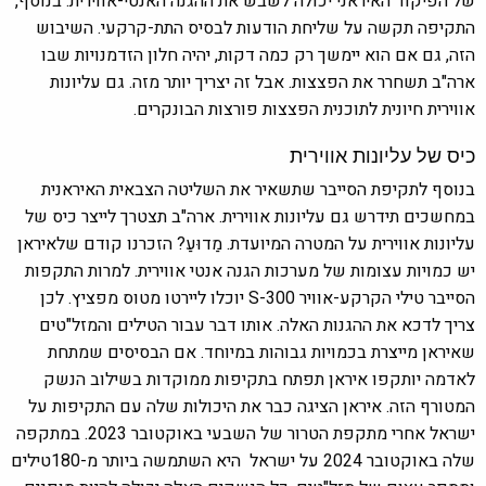
של ​​הפיקוד האיראני יכולה לשבש את ההגנה האנטי-אווירית. בנוסף,
התקיפה תקשה על שליחת הודעות לבסיס התת-קרקעי. השיבוש
הזה, גם אם הוא יימשך רק כמה דקות, יהיה חלון הזדמנויות שבו
ארה"ב תשחרר את הפצצות. אבל זה יצריך יותר מזה. גם עליונות
אווירית חיונית לתוכנית הפצצות פורצות הבונקרים.
כיס של עליונות אווירית
בנוסף לתקיפת הסייבר שתשאיר את השליטה הצבאית האיראנית
במחשכים תידרש גם עליונות אווירית. ארה"ב תצטרך לייצר כיס של
עליונות אווירית על המטרה המיועדת. מַדוּעַ? הזכרנו קודם שלאיראן
יש כמויות עצומות של מערכות הגנה אנטי אווירית. למרות התקפות
הסייבר טילי הקרקע-אוויר S-300 יוכלו ליירטו מטוס מפציץ. לכן
צריך לדכא את ההגנות האלה. אותו דבר עבור הטילים והמזל"טים
שאיראן מייצרת בכמויות גבוהות במיוחד. אם הבסיסים שמתחת
לאדמה יותקפו איראן תפתח בתקיפות ממוקדות בשילוב הנשק
המטורף הזה. איראן הציגה כבר את היכולות שלה עם התקיפות על
ישראל אחרי מתקפת הטרור של השבעי באוקטובר 2023. במתקפה
שלה באוקטובר 2024 על ישראל היא השתמשה ביותר מ-180טילים