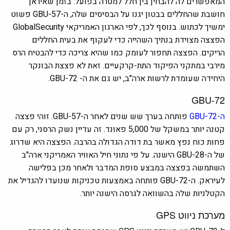
המאפשרים לה להבחין בין חלל למטרה בפועל. בזמן שאיראן
חושבת שהחללים בבטון יגנו על הבסיסים שלה, ה-GBU-57 פשוט
ימשיך לכתוש. בנוסף לכך, לפי הארגון האמריקאי GlobalSecurity
הפצצה מצוידת בנתיך השהייה כדי לעקוף את בעית החללים
הריקים. הפצצה תחפור לעומק כמו שהיא צריכה כדי להבטיח הרס
מירבי במתקני הפיקוד התת-קרקעיים. זאת לא פצצת הבונקר
היחידה שעומדת לרשות ארה"ב, יש גם את ה- GBU-72.
GBU-72
ה-GBU-72
פותחה בערך שש שנים לאחר ה-GBU-57. זוהי פצצה
קטנה יותר במשקל של 5,000 פאונד. זה עדיין נשק הרסני, רק עם
פחות כוח נפץ מאשר בת דודה הגדולה בהרבה. הפצצה היא שדרוג
של ה-GBU-28 הישנה. על פי נתוני חיל האוויר האמריקני ארה"ב
השתמשה בפצצה במבצע סופת המדבר ולאחר מכן בפלישה
לעיראק. ה-GBU-72 פותחה באמצעות טכניקות שנועדו להגדיל את
הקטלניות שלה בהשוואה לגרסה הישנה יותר.
מערכת ניווט GPS