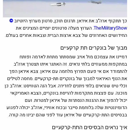
כך תתקוף ארה"ב את איראן. תרגום תוכן, סרטון מערוץ היוטיוב
©
TheMilitaryShow
. הערוץ מעלה
סרטונים יומיים המציגים את
החידושים האחרונים של צבא ארצות הברית וצבאות אחרים בעולם.
מבוך של בונקרים תת קרקעיים
דמיינו את עצמכם מול אויב שמסתתר מתחת לאדמה ופותח
במתקפות ממעוזים בלתי נראים. זה האתגר איתו תצטרך ארה"ב
להתמודד אם אי פעם תפרוץ מלחמה עם איראן.
צבא איראן
הפך
את הנוף האיראני למבוך של
בונקרים תת-קרקעיים.
מחסה לטילים
וכלי טיס שנראים בלתי ניתנים לחדירה. אבל הנה הטוויסט: ארה"ב כן
מוכנה. עם פצצות מתקדמות להריסת בונקרים,
הצבא האמריקאי
יכול להפוך את ההגנות הנסתרות של איראן למטרות. ועם
הדומיננטיות שלה בלוחמת סייבר ובכוח אווירי, ארה"ב יכולה לפגוע
בבסיסים התת-קרקעיים של איראן עוד לפני שהם יבינו מה קורה.
איך נראים הבסיסים התת-קרקעיים