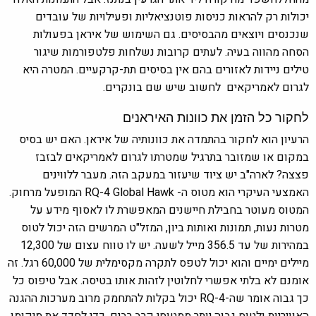
יכולות רק להראות כניסות פוטנציאליות ופעילויות של עובדים
שנכנסים ויוצאים מהבסיסים. גם השימוש של איראן בפעולות
הסחה מהווה בעיה. לעתים קרובות נשלחות פלטפורמות שיגור
טילים ניידות לאזורים בהם אין בסיסים תת-קרקעיים. המטרה היא
לגרום לאמריקאים לחשוב שיש שם בונקרים.
לחקור כל הזמן את כוונות האיראנים
הרעיון הוא לחקור בהתמדה את כוונותיה של איראן. האם יש בסיס
במקום או שמזובר בתרגיל שמטרתו לגרום לאמריקאים לבזבז
פצצה? לארה"ב יש ציוד שיעזור במעקב הזה. מעבר ללווינים
האמצעי העיקרי הוא מטוס ה- RQ-4 Global Hawk המופעל מרחוק.
המטוס מעוטר בחבילת חיישנים המאפשרת לו לאסוף מידע על
מטרות נעות, תמונות ואותות ביון, המזל"ט המרשים הזה יכול לטוס
במהירות של עד 356.5 מייל לשעה. יש לו טווח עצום של 12,300
מיילים ימיים והוא יכול לטפס לתקרה מקסימלית של 60,000 רגל. זה
אומנם לא בלתי אפשרי לחלוטין לזהות אותו בטיסה. אבל טיפוס כל
כך גבוה אומר שה-RQ-4 יכול בקלות להתחמק מרוב מערכות ההגנה
האוויריות ולטוס גבוה יותר ממטוסי קרב רבים. כדי לחדד את מיקומו