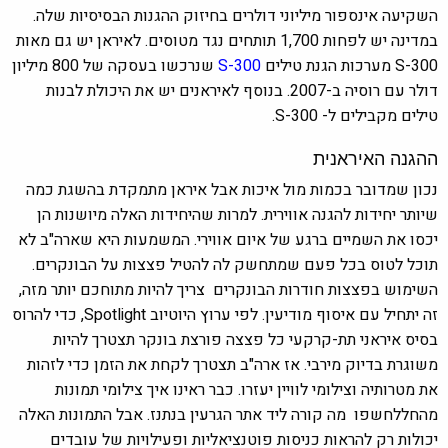
השקיעה אינספור מיליוני דולרים בחיזוק ההגנות הבסיסיות שלה.
במדינה יש לפחות 1,700 תותחים נגד מטוסים. לאיראן יש גם מאות
S-300 מערכות הגנת טילים
S-300
שנרכשו בעסקה של 800 מיליון
דולר עם רוסיה ב-2007. בנוסף לאיראנים יש את היכולת לבנות
טילים מקבילים ל- S-300.
ההגנה האיראנית
נכון שמדובר בכמות מול איכות אבל איראן מתמקדת בהשגת כמה
שיותר יחידות להגנה אווירית. למרות שהיחידות האלה מיושנות הן
יכסו את השמיים ברגע של איום אווירי. המשמעות היא שארה"ב לא
תוכל לטוס בכל פעם שמתחשק לה להטיל פצצות על הבונקרים.
השימוש בפצצות חודרות הבונקרים צריך להיות מתוחכם יותר מזה,
זה יתחיל עם איסוף מודיעין. לפי ערוץ היוטיוב Spotlight, כדי להרוס
בסיס איראני תת-קרקעי כל פצצה פורצת בונקר תצטרך להיות
משוגרת בדיוק מירבי. אז ארה"ב תצטרך לקחת את הזמן כדי לזהות
את מטרותיה וצילומי לוויין יעזרו. כבר ראינו איך צילומי תמונות
מהחללחשפו מה קורה ליד אתר הגרעין בנתנז. אבל התמונות האלה
יכולות רק להראות כניסות פוטנציאליות ופעילויות של עובדים