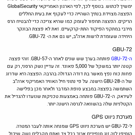
ימשיך לכתוש. בנוסף לכך, לפי הארגון האמריקאי GlobalSecurity
הפצצה מצוידת בנתיך השהייה כדי לעקוף את בעית החללים
הריקים. הפצצה תחפור לעומק כמו שהיא צריכה כדי להבטיח הרס
מירבי במתקני הפיקוד התת-קרקעיים. זאת לא פצצת הבונקר
היחידה שעומדת לרשות ארה"ב, יש גם את ה- GBU-72.
GBU-72
ה-GBU-72
פותחה בערך שש שנים לאחר ה-GBU-57. זוהי פצצה
קטנה יותר במשקל של 5,000 פאונד. זה עדיין נשק הרסני, רק עם
פחות כוח נפץ מאשר בת דודה הגדולה בהרבה. הפצצה היא שדרוג
של ה-GBU-28 הישנה. על פי נתוני חיל האוויר האמריקני ארה"ב
השתמשה בפצצה במבצע סופת המדבר ולאחר מכן בפלישה
לעיראק. ה-GBU-72 פותחה באמצעות טכניקות שנועדו להגדיל את
הקטלניות שלה בהשוואה לגרסה הישנה יותר.
מערכת ניווט GPS
ל-GBU-72 יש מערכת ניווט GPS שמנחה אותה לעבר המטרה.
הוסיפו לזה זוג סנפירים ארוך בכל צד ואתם מקבלים נשק שיכול