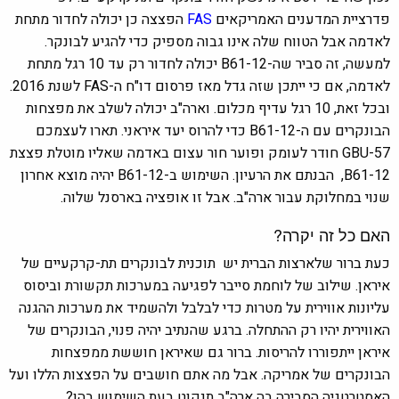
פדרציית המדענים האמריקאים
FAS
הפצצה כן יכולה לחדור מתחת
לאדמה אבל הטווח שלה אינו גבוה מספיק כדי להגיע לבונקר.
למעשה, זה סביר שה-B61-12 יכולה לחדור רק עד 10 רגל מתחת
לאדמה, אם כי ייתכן שזה גדל מאז פרסום דו"ח ה-FAS לשנת 2016.
ובכל זאת, 10 רגל עדיף מכלום. וארה"ב יכולה לשלב את מפצחות
הבונקרים עם ה-B61-12 כדי להרוס יעד איראני. תארו לעצמכם
GBU-57 חודר לעומק ופוער חור עצום באדמה שאליו מוטלת פצצת
B61-12, הבנתם את הרעיון. השימוש ב-B61-12 יהיה מוצא אחרון
שנוי במחלוקת עבור ארה"ב. אבל זו אופציה בארסנל שלוה.
האם כל זה יקרה?
כעת ברור שלארצות הברית יש תוכנית לבונקרים תת-קרקעיים של
איראן. שילוב של לוחמת סייבר לפגיעה במערכות תקשורת וביסוס
עליונות אווירית על מטרות כדי לבלבל ולהשמיד את מערכות ההגנה
האווירית יהיו רק ההתחלה. ברגע שהנתיב יהיה פנוי, הבונקרים של
איראן ייתפוררו להריסות. ברור גם שאיראן חוששת ממפצחות
הבונקרים של אמריקה. אבל מה אתם חושבים על הפצצות הללו ועל
האסטרטגיה הסבירה בה ארה"ב תנקוט בעת ​​השימוש בהן?