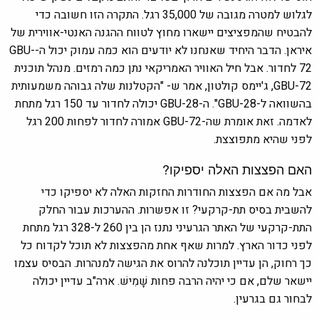
לגלוש למטרה מגובה של 35,000 רגל. התקרה הזו חשובה כדי
להבטיח שהמפציצים יישארו מחוץ לטווח ההגנה האנטי-אווירית של
איראן. הדבר היחיד שאנחנו לא יודעים הוא כמה עמוק יכול ה-GBU-
72 לחדור. אבל חיל האוויר האמריקאי נתן כמה רמזים. מנהל תוכנית
GBU-72, ג'יימס קולטון, אמר ש- "הקטלנות שלה גבוהה משמעותית
בהשוואה ל-GBU-28". ה-GBU-28 יכולה לחדור עד 150 רגל מתחת
לאדמה. זאת אומרת שה-GBU-72 אמורה לחדור לפחות 200 רגל
לפני שהיא מתפוצצת.
האם הפצצות האלה יספיקו?
אבל מה אם הפצצות החודרות החזקות האלה לא יספיקו כדי
להשבית בסיס תת-קרקעי? זו אפשרות. ההערכות עבור החלק
התת-קרקעי של האתר הגרעיני נתנז הן בין 260 ל-328 רגל מתחת
לפני כדור הארץ. למרות שאף אחת מהפצצות לא תוכל לקדוח כל
כך רחוק, הן עדיין תוכלנה להרוס את הגישה למנהרות. הבסיס עצמו
יישאר שלם, אם כי יהיה הרבה פחות שָׁמִישׁ. ארה"ב עדיין יכולה
לבחור גם בגרעין.