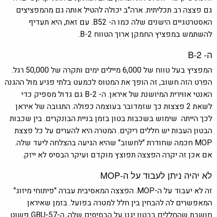
גם פצצה רב תכליתית. ארה"ב יכולה להטיל אותה גם מהמפציצים
האסטרטגיים הישנים שלה כמו ה- B52. עם זאת, היא תעדיף
להשתמש במפציץ החמקן ארוך הטווח B-2.
ה- B-2
המפציץ בעל טווח של 6,000 מיילים ימים ותקרה של 50,000 רגל.
הפרט הזה חשוב, זה הופך את המטוס לכמעט בלתי פגיע מול ההגנה
האנטי אווירית המיושנת של איראן. ה- B-2 גם גדול מספיק כדי
לשאת 2 פצצות כך שזמדובר בעוצמה כפולה. התגובה של איראן
לכך הייתה שימוש בשכבות בטון בזמן בניית הבונקרים. בין שכבות
הבטון העבות יש חללים ריקים. המטרה היא להערים על כל פצצת
MOP חכמה שחודרת "לחשוב" שהיא הגיעה בהצלחה ליעד שלה.
אם אכן זה יקרה הפצצה תפוצץ מוקדם ועיקר הבסיס לא ייזק.
לא יהיה ניתן לעבוד על ה-
MOP
זה לא יעבוד על ה-
MOP.
הפצצה המאסיבית עברה "פיתוחי מיזוג"
המאפשרים לה להבחין בין חלל למטרה בפועל. בזמן שאיראן
חושבת שהחללים בבטון יגנו על הבסיסים שלה, ה-GBU-57 פשוט