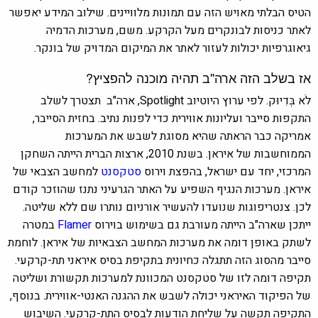
הטיס הבלתי מאויש הזה עם תמונות מלוויינים. שילוב המידע יאפשר
לאתר כניסות לבונקרים מעל הקרקע. משם, מערכות הדמיה
גיאוגרפיות יכולות לעזור לאתר את המיקום המדויק של בונקר.
אז בשלב הזה ארה"ב תהיה מוכנה להפציץ?
לֹא בְּדִיוּק. לפי ערוץ היוטיוב Spotlight, ארה"ב תצטרך לשלב
התקפות סייבר ועליונות אווירית כדי לפנות נתיב. בחזית הסייבר,
אמריקה כבר הראתה שהיא מסוגת לשבש את המערכות
הממוחשבות של איראן. בשנת 2010, ארצות הברית הייתה השחקן
המרכזי, יחד עם ישראל, בהפצת וירוס
סטקסנט
למחשב הצבאי של
איראן. מערכות הנגיף השפיע על האתר הגרעיני נתנז שהוזכר קודם
לכן. צנטריפוגות שנועדו להעשיר אורניום נותרו שם ללא שליטה.
ייתכן שארה"ב הייתה מעורבת גם בשימוש בוירוס
Flamer
במטרה
לשתק באופן דומה את מערכות המחשב הצבאיות של איראן. לוחמת
סייבר מהסוג הזה תתגלה כחיונית בתקיפת בסיס איראני תת-קרקעי.
תקיפה דומה לזו של סטקסנט המכוונת למערכות תקשורת ושליטה
של ​​הפיקוד האיראני יכולה לשבש את ההגנה האנטי-אווירית. בנוסף,
התקיפה תקשה על שליחת הודעות לבסיס התת-קרקעי. השיבוש