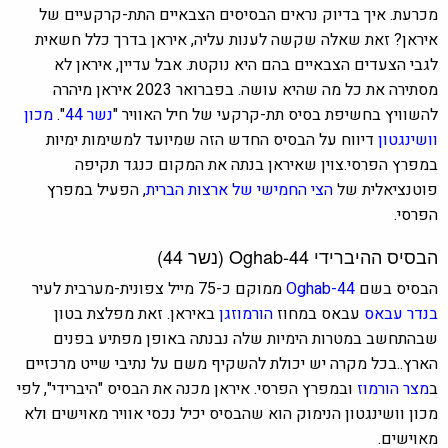
מכרעת. איך בדיוק נראים הבסיסים הצבאיים התת-קרקעיים של
איראן? זאת שאלה שקשה לענות עליה, איראן בדרך כלל חשאית
לגבי הצעדים הצבאיים בהם היא נוקטת. אבל עדיין, איראן לא
מסתירה את כל מה שהיא עושה. בפברואר 2023 איראן מיהרה
להשוויץ בחשיפת בסיס תת-קרקעי של חיל האוויר "
נשר 44
".
מכון
וושינגטון
דיווח על הבסיס החדש הזה שמיועד למשימות ימיות
במפרץ הפרסי.צוין שאיראן בנתה את המקום כנגד תקיפה
פוטנציאלית של
הצי החמישי של ארצות הברית
, הפעיל
במפרץ
הפרסי.
הבסיס ההיברידי
Oghab-44
(נשר 44)
הבסיס בשם
Oghab-44
ממוקם כ-75 מייל צפונית-מערבית
לעיר
בנדר עבאס
עבאס במחוז
הורמוזגן
באיראן. זאת מפלצת בטון
שבהתחשב במטרות הימיות שלה נבנתה באופן מפתיע בפנים
הארץ..בכל מקרה יש יכולת להשקיף משם על נתיבי שייט מרכזיים
ב
מצר הורמוז
ובמפרץ הפרסי. איראן מכנה את הבסיס "היברידי", לפי
מכון וושינגטון הנימוק הוא שהבסיס יכיל נכסי אוויר מאוישים ולא
מאוישים.