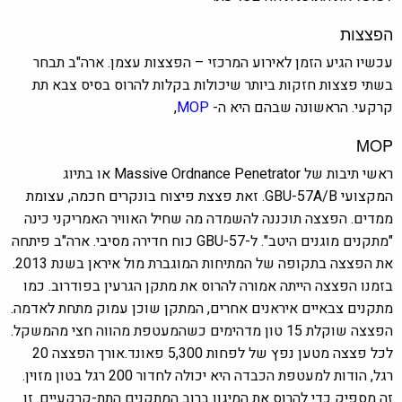
הפצצות
עכשיו הגיע הזמן לאירוע המרכזי – הפצצות עצמן. ארה"ב תבחר
בשתי פצצות חזקות ביותר שיכולות בקלות להרוס בסיס צבא תת
קרקעי. הראשונה שבהם היא ה-
MOP
,
MOP
ראשי תיבות של Massive Ordnance Penetrator או בתיוג
המקצועי GBU-57A/B. זאת פצצת פיצוח בונקרים חכמה, עצומת
ממדים. הפצצה תוכננה להשמדה מה שחיל האוויר האמריקני כינה
"מתקנים מוגנים היטב". ל-GBU-57 כוח חדירה מסיבי. ארה"ב פיתחה
את הפצצה בתקופה של המתיחות המוגברת מול איראן בשנת 2013.
בזמנו הפצצה הייתה אמורה להרוס את מתקן הגרעין בפודרוב. כמו
מתקנים צבאיים איראנים אחרים, המתקן שוכן עמוק מתחת לאדמה.
הפצצה שוקלת 15 טון מדהימים כשהמעטפת מהווה חצי מהמשקל.
לכל פצצה מטען נפץ של לפחות 5,300 פאונד.אורך הפצצה 20
רגל, הודות למעטפת הכבדה היא יכולה לחדור 200 רגל בטון מזוין.
זה מספיק כדי להרוס את המיגון ברוב המתקנים התת-קרקעיים. זו