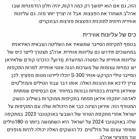
הזה, גם אם הוא יימשך רק כמה דקות, יהיה חלון הזדמנויות שבו
ארה"ב תשחרר את הפצצות. אבל זה יצריך יותר מזה. גם עליונות
אווירית חיונית לתוכנית הפצצות פורצות הבונקרים.
כיס של עליונות אווירית
בנוסף לתקיפת הסייבר שתשאיר את השליטה הצבאית האיראנית
במחשכים תידרש גם עליונות אווירית. ארה"ב תצטרך לייצר כיס של
עליונות אווירית על המטרה המיועדת. מַדוּעַ? הזכרנו קודם שלאיראן
יש כמויות עצומות של מערכות הגנה אנטי אווירית. למרות התקפות
הסייבר טילי הקרקע-אוויר S-300 יוכלו ליירטו מטוס מפציץ. לכן
צריך לדכא את ההגנות האלה. אותו דבר עבור הטילים והמזל"טים
שאיראן מייצרת בכמויות גבוהות במיוחד. אם הבסיסים שמתחת
לאדמה יותקפו איראן תפתח בתקיפות ממוקדות בשילוב הנשק
המטורף הזה. איראן הציגה כבר את היכולות שלה עם התקיפות על
ישראל אחרי מתקפת הטרור של השבעי באוקטובר 2023. במתקפה
שלה באוקטובר 2024 על ישראל היא השתמשה ביותר מ-180טילים
ומספר עצום של מזל"טים. כל הנשקים האלה יכולה להיות מופנים
נגד מפציצי ארה"ב.