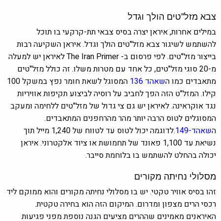
צבא מזל"טים הולך וגדל
במילים אחרות, איראן יצרה בסיס צבאי תת-קרקעי בו תוכל
להשתמש לשיגור צבא מזל"טים הולך וגדל. איראן השקיעה רבות
בייצור מזל"טים. לפי פרסום ב- The Iran Primer לאיראן יש למעלה
מ-20 סוגי מזל"טים, כל אחד עם מטרות משלו. זה כולל מזל"טים
מתאבדים כמו ה
שאהד 136
המסוגל לשאת חומר נפץ במשקל 100
קילו. המזל"ט הזה הפך לחביב על רוסיה לביצוע תקיפות אוויריות
נגד אוקראינה. לאיראן יש גם צי גדול של מזל"טים ללחימה ומעקב
המסוגלים לטוס הרבה יותר מהר מהרחפנים המתאבדים.
ה
שאהד-149
.לדוגמה יכול לטוס עד לטווח של 1,240 מייל תוך
נשיאת עד 1,100 פאונד של תחמושת או ציוד אלקטרוני. איראן
יכולה בהחלט להשתמש בו בלוחמת סייבר.
מסלולי נחיתה מקורים
זהו בסיס אוויר טקטי. יש בו מסלולי נחיתה מקורים והוא ממוקם ליד
רכסי הרים מצפון ומדרום. המיקום הזה הוא בחירה טקטית.
האיראנים מאמינים שההרים מציעים הגנה נוספת מפני פגיעות