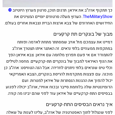
כך תתקוף ארה"ב את איראן. תרגום תוכן, סרטון מערוץ היוטיוב
©
TheMilitaryShow
. הערוץ מעלה
סרטונים יומיים המציגים את
החידושים האחרונים של צבא ארצות הברית וצבאות אחרים בעולם.
מבוך של בונקרים תת קרקעיים
דמיינו את עצמכם מול אויב שמסתתר מתחת לאדמה ופותח
במתקפות ממעוזים בלתי נראים. זה האתגר איתו תצטרך ארה"ב
להתמודד אם אי פעם תפרוץ מלחמה עם איראן.
צבא איראן
הפך
את הנוף האיראני למבוך של
בונקרים תת-קרקעיים.
מחסה לטילים
וכלי טיס שנראים בלתי ניתנים לחדירה. אבל הנה הטוויסט: ארה"ב כן
מוכנה. עם פצצות מתקדמות להריסת בונקרים,
הצבא האמריקאי
יכול להפוך את ההגנות הנסתרות של איראן למטרות. ועם
הדומיננטיות שלה בלוחמת סייבר ובכוח אווירי, ארה"ב יכולה לפגוע
בבסיסים התת-קרקעיים של איראן עוד לפני שהם יבינו מה קורה.
איך נראים הבסיסים התת-קרקעיים
לפני שנצלול לתוך האסטרטגיה של ארה"ב, עלינו לענות על שאלה