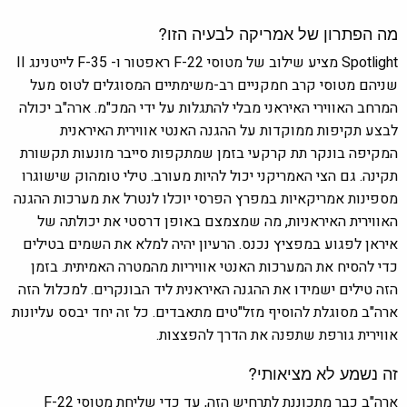
מה הפתרון של אמריקה לבעיה הזו?
Spotlight מציע שילוב של מטוסי
F-22 ראפטור
ו-
F-35 לייטנינג II
שניהם מטוסי קרב חמקניים רב-משימתיים המסוגלים לטוס מעל
המרחב האווירי האיראני מבלי להתגלות על ידי המכ"מ. ארה"ב יכולה
לבצע תקיפות ממוקדות על ההגנה האנטי אווירית האיראנית
המקיפה בונקר תת קרקעי בזמן שמתקפות סייבר מונעות תקשורת
תקינה. גם הצי האמריקני יכול להיות מעורב. טילי טומהוק שישוגרו
מספינות אמריקאיות במפרץ הפרסי יוכלו לנטרל את מערכות ההגנה
האווירית האיראניות, מה שמצמצם באופן דרסטי את יכולתה של
איראן לפגוע במפציץ נכנס. הרעיון יהיה למלא את השמים בטילים
כדי להסיח את המערכות האנטי אוויריות מהמטרה האמיתית. בזמן
הזה טילים ישמידו את ההגנה האיראנית ליד הבונקרים. למכלול הזה
ארה"ב מסוגלת להוסיף מזל"טים מתאבדים. כל זה יחד יבסס עליונות
אווירית גורפת שתפנה את הדרך להפצצות.
זה נשמע לא מציאותי?
ארה"ב כבר מתכוננת לתרחיש הזה, עד כדי שליחת מטוסי
F-22