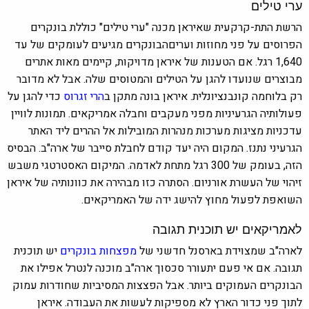
ערי טילים
הרשת התת-קרקעית שאיראן מכנה "ערי טילים" כוללת בונקרים
הפרוסים על פני מחוזות ועריםהבונקרים מגיעים לעומקים של עד
1,640 רגל. אם הטענות של איראן מדויקות, קיימים מאות אתרים
מבוצרים שנועדו להגן על הטילים והמטוסים שלה. אבל לא מדובר
רק בלוחמה קונבנציונלית. איראן בונה מתקן ב
הרי זגרוס
כדי להגן על
פעולותיה הגרעיניות מפני מעקבים וחבלה אמריקאים. תמונות לוויין
עדכניות מציגות מערכות מנהרות המובילות אל ההרים ליד האתר
הגרעיני נתנז. המקום היה יעד קודם לחבלת סייבר של ארה"ב. הבסיס
הזה, בעומק של 300 רגל מתחת לאדמה. המיקום האסטרטגי משבש
זיהוי של העשרת אורניום. הסתרה כזו מבהירה את כוונותיה של איראן
השואפת לפעול מחוץ להישג ידה של האמריקאים.
לאמריקאים יש תוכנית תגובה
לארה"ב שמצוידת בארסנל חדשני של
מפצחות בונקרים
יש תוכנית
תגובה. אם אי פעם יתעורר סכסוך ארה"ב מוכנה לנטרל אפילו את
הבונקרים העמוקים ביותר. אבל הפצצות המסיביות שחודרות עמוק
לתוך פני כדור הארץ לא מספיקות לעשות את העבודה. איראן