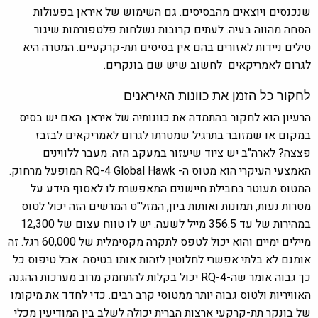
שנכנסים ויוצאים מהבסיסים. גם השימוש של איראן בפעולות
הסחה מהווה בעיה. לעתים קרובות נשלחות פלטפורמות שיגור
טילים ניידות לאזורים בהם אין בסיסים תת-קרקעיים. המטרה היא
לגרום לאמריקאים לחשוב שיש שם בונקרים.
לחקור כל הזמן את כוונות האיראנים
הרעיון הוא לחקור בהתמדה את כוונותיה של איראן. האם יש בסיס
במקום או שמזובר בתרגיל שמטרתו לגרום לאמריקאים לבזבז
פצצה? לארה"ב יש ציוד שיעזור במעקב הזה. מעבר ללווינים
האמצעי העיקרי הוא מטוס ה- RQ-4 Global Hawk המופעל מרחוק.
המטוס מעוטר בחבילת חיישנים המאפשרת לו לאסוף מידע על
מטרות נעות, תמונות ואותות ביון, המזל"ט המרשים הזה יכול לטוס
במהירות של עד 356.5 מייל לשעה. יש לו טווח עצום של 12,300
מיילים ימיים והוא יכול לטפס לתקרה מקסימלית של 60,000 רגל. זה
אומנם לא בלתי אפשרי לחלוטין לזהות אותו בטיסה. אבל טיפוס כל
כך גבוה אומר שה-RQ-4 יכול בקלות להתחמק מרוב מערכות ההגנה
האוויריות ולטוס גבוה יותר ממטוסי קרב רבים. כדי לחדד את מיקומו
של בונקר תת-קרקעי ארצות הברית יכולה לשלב בין המודיעין מכלי