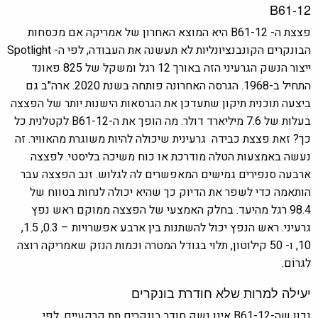
B61-12
פצצת ה- B61-12 היא המוצא האחרון של אמריקה אם מכסחות
הבונקרים הקונבנציונליות לא תעשנה את העבודה, לפי ה- Spotlight
ייצור הנשק הגרעיני הזה באורך 12 רגל ומשקל של 825 פאונד
התחיל ב-1968. הגרסה האחרונה פותחה בשנת 2020. ארה"ב גם
ביצעה תוכנית תיקון שתעדכן את הגרסאות הישנות יותר של הפצצה
בעלות של 7.6 מיליארד דולר. מה הופך את ה-B61-12 לקטלנית כל
כך? זאת פצצת כבידה גרעינית שיכולה להיות משוגרת מהאוויר. זה
נעשה באמצעות הטלה מודרכת או כוח משיכה בליסטי. לפצצה
ארבעה סנפירים גמישים המאפשרים לה לגלוש. זנב הפצצה עבר
הותאמה כדי לשפר את הדיוק כך שהיא יכולה לנחות בטווח של
98.4 רגל מהיעד. בחלק האמצעי של הפצצה ממוקם ראש נפץ
גרעיני. ראש הנפץ יכול להשתנות בין ארבע אפשרויות – 0.3, 1.5,
10, ו- 50 קילוטון, תלוי בגודל המטרה וכמות הנזק שאמריקה רוצה
לִגרוֹם.
יעילה למרות שלא חודרת בונקרים
נכון שה-B61-12 אינו נשק חודר בונקרים תת קרקעיים. לפי