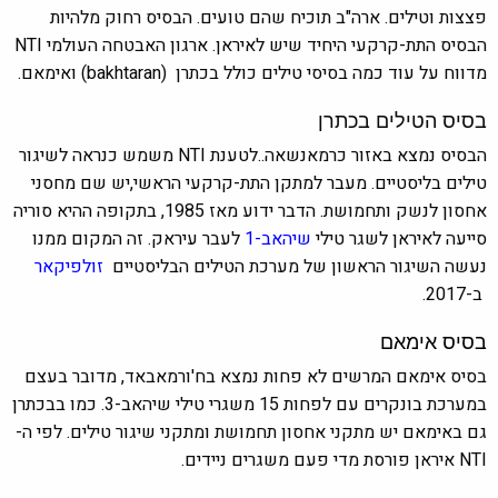
פצצות וטילים. ארה"ב תוכיח שהם טועים. הבסיס רחוק מלהיות
הבסיס התת-קרקעי היחיד שיש לאיראן. ארגון האבטחה העולמי NTI
מדווח על עוד כמה בסיסי טילים כולל בכתרן (bakhtaran)
ואימאם.
בסיס הטילים בכתרן
הבסיס נמצא באזור כרמאנשאה..לטענת NTI משמש כנראה לשיגור
טילים בליסטיים. מעבר למתקן התת-קרקעי הראשי,יש שם מחסני
אחסון לנשק ותחמושת. הדבר ידוע מאז 1985, בתקופה ההיא סוריה
סייעה לאיראן לשגר טילי
שיהאב-1
לעבר עיראק. זה המקום ממנו
נעשה השיגור הראשון של מערכת הטילים הבליסטיים
זולפיקאר
ב-2017.
בסיס אימאם
בסיס אימאם המרשים לא פחות נמצא ב
ח'ורמאבאד, מדובר
בעצם
במערכת בונקרים עם לפחות 15 משגרי טילי
שיהאב-3.
כמו בבכתרן
גם ב
אימאם
יש מתקני אחסון תחמושת ומתקני שיגור טילים. לפי ה-
NTI איראן פורסת מדי פעם משגרים ניידים.