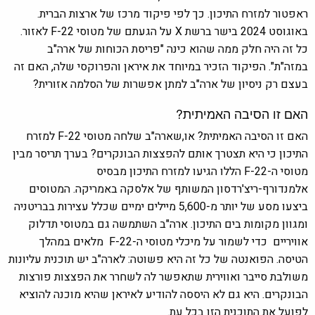
ראפטור
למזרח התיכון. כך לפי פיקוד מרכז של ארצות הברית.
באוגוסט 2024 בישר ברשת X על הגעתם של מטוסי F-22 לאזור.
כל זה היה חלק ממה שהוא כינה "פריסת הכוחות של ארה"ב
במזה"ת". הפיקוד הזכיר במיוחד את איראן והפרוקסי שלה, האם זה
בעצם רק ניסיון של ארה"ב למתן אפשרות של הסלמה אזורית?
האם זו הסיבה האמיתית?
האם זו הסיבה האמיתית? או,שארה"ב שלחה מטוסי F-22 למזרח
התיכון כי היא תצטרך אותם להפצצות הבונקרים? בערך תריסר מבין
מטוסי ה-F-22 הללו הגיעו למזרח התיכון מבסיס
אלמנדורף-ריצ'רדסון המשותף של אלסקה באמריקה. המטוסים
ביצעו מסע של יותר מ-5,600 מיילים ימיים שכלל עצירות בבריטניה
ומגוון מקומות בים התיכון. ארה"ב השתמשה גם במטוסי תדלוק
אוויריים כדי לשמור על מיכלי מטוסי ה-F-22 מלאים במהלך
הטיסה. הפואנטה של ​​כל זה היא פשוטה: לארה"ב יש תוכנית עליונות
משולבת סייבר ואווירית שתאפשר לה לשחרר את הפצצות פורצות
הבונקרים. היא גם לא היססה להודיע ​​לאיראן שהיא מוכנה להוציא
לפועל את התוכנית הזו בכל עת.